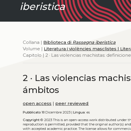
iberistica
Collana |
Biblioteca di
Rassegna iberistica
Volume |
Literatura i violències masclistes | Lit
Capitolo | 2 · Las violencias machistas: definicion
2 · Las violencias machis
ámbitos
open access
|
peer reviewed
Pubblicato
18 Dicembre 2023 |
Lingua:
es
Copyright
© 2023
This is an open-access work distributed under t
reproduction is permitted, provided that the original author(s) and
with accepted academic practice. The license allows for commercia