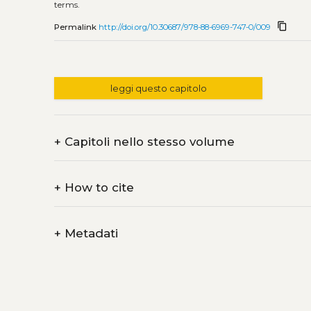
terms.
content_copy
Permalink
http://doi.org/10.30687/978-88-6969-747-0/009
leggi questo capitolo
+
Capitoli nello stesso volume
+
How to cite
+
Metadati