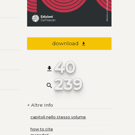
download
file_download
40
file_download
239
search
Altre Info
+
capitoli nello stesso volume
how to cite