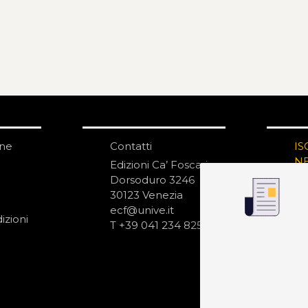
one
Contatti
IS
N
Edizioni Ca’ Foscari
Dorsoduro 3246
30123 Venezia
ecf@unive.it
izioni
T +39 041 234 8250