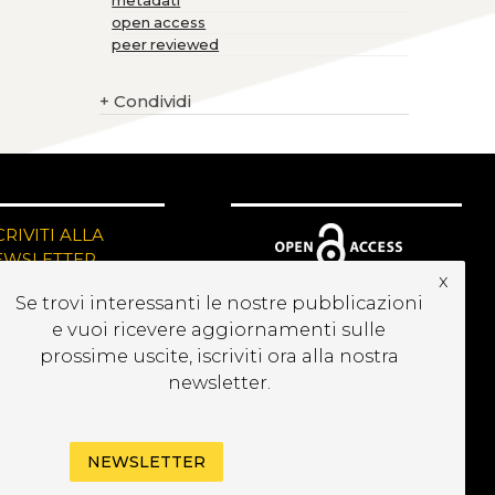
metadati
open access
peer reviewed
+
Condividi
CRIVITI ALLA
EWSLETTER
x
Se trovi interessanti le nostre pubblicazioni
e vuoi ricevere aggiornamenti sulle
prossime uscite, iscriviti ora alla nostra
newsletter.
NEWSLETTER