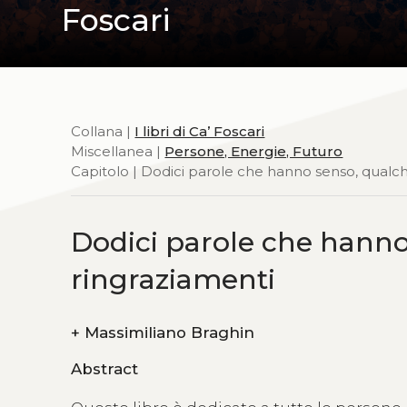
Foscari
Collana |
I libri di Ca’ Foscari
Miscellanea |
Persone, Energie, Futuro
Capitolo | Dodici parole che hanno senso, qualche
Dodici parole che hanno 
ringraziamenti
+
Massimiliano Braghin
Abstract