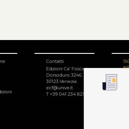
one
Contatti
IS
N
Edizioni Ca’ Foscari
Dorsoduro 3246
30123 Venezia
ecf@unive.it
izioni
T +39 041 234 8250