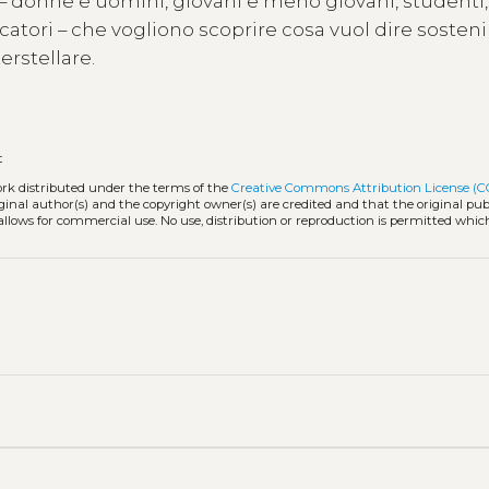
 – donne e uomini, giovani e meno giovani, studenti,
ucatori – che vogliono scoprire cosa vuol dire sostenib
erstellare.
t
ork distributed under the terms of the
Creative Commons Attribution License (C
iginal author(s) and the copyright owner(s) are credited and that the original publ
allows for commercial use. No use, distribution or reproduction is permitted whic