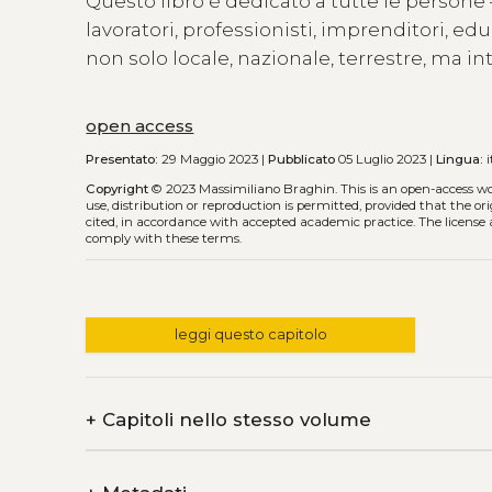
Questo libro è dedicato a tutte le persone
lavoratori, professionisti, imprenditori, ed
non solo locale, nazionale, terrestre, ma int
open access
Presentato:
29 Maggio 2023 |
Pubblicato
05 Luglio 2023 |
Lingua:
i
Copyright
© 2023 Massimiliano Braghin.
This is an open-access w
use, distribution or reproduction is permitted, provided that the or
cited, in accordance with accepted academic practice. The license 
comply with these terms.
leggi questo capitolo
+
Capitoli nello stesso volume