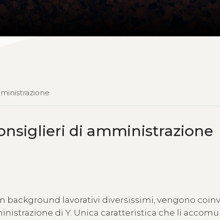
mministrazione
onsiglieri di amministrazione
 background lavorativi diversissimi, vengono coinv
istrazione di Y. Unica caratteristica che li accomu