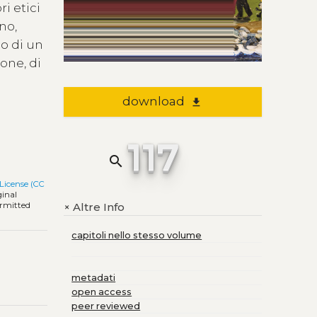
ri etici
no,
o di un
one, di
download
file_download
117
search
License (CC
ginal
Altre Info
ermitted
+
capitoli nello stesso volume
metadati
open access
peer reviewed