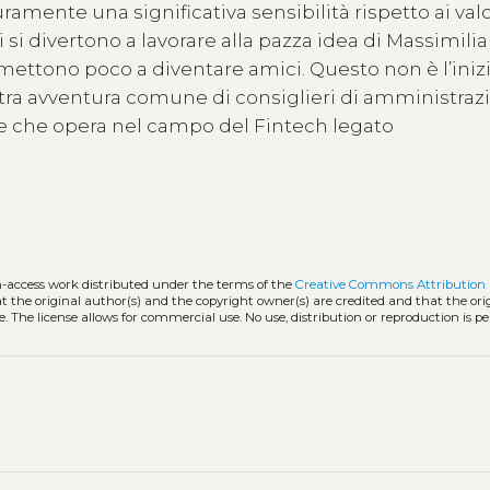
ramente una significativa sensibilità rispetto ai valo
si divertono a lavorare alla pazza idea di Massimilia
ettono poco a diventare amici. Questo non è l’inizi
tra avventura comune di consiglieri di amministrazi
ve che opera nel campo del Fintech legato
n-access work distributed under the terms of the
Creative Commons Attribution 
hat the original author(s) and the copyright owner(s) are credited and that the ori
. The license allows for commercial use. No use, distribution or reproduction is p