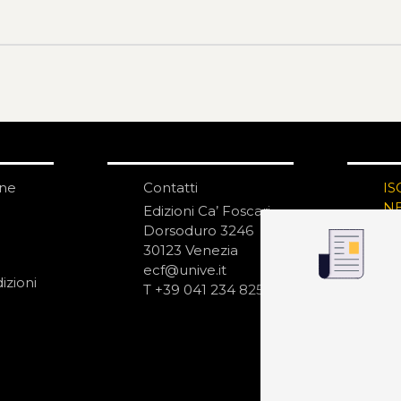
one
Contatti
IS
N
Edizioni Ca’ Foscari
Dorsoduro 3246
30123 Venezia
ecf@unive.it
izioni
T +39 041 234 8250