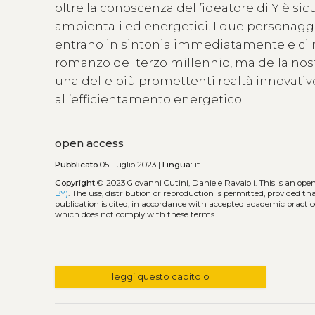
oltre la conoscenza dell’ideatore di Y è sicu
ambientali ed energetici. I due personaggi 
entrano in sintonia immediatamente e ci m
romanzo del terzo millennio, ma della nos
una delle più promettenti realtà innovati
all’efficientamento energetico.
open access
Pubblicato
05 Luglio 2023 |
Lingua:
it
Copyright
© 2023 Giovanni Cutini, Daniele Ravaioli.
This is an ope
BY)
. The use, distribution or reproduction is permitted, provided t
publication is cited, in accordance with accepted academic practice
which does not comply with these terms.
leggi questo capitolo