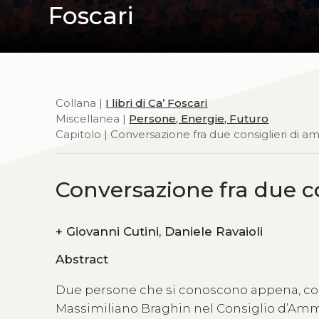
Foscari
Collana |
I libri di Ca’ Foscari
Miscellanea |
Persone, Energie, Futuro
Capitolo | Conversazione fra due consiglieri di a
Conversazione fra due c
+
Giovanni Cutini, Daniele Ravaioli
Abstract
Due persone che si conoscono appena, con
Massimiliano Braghin nel Consiglio d’Ammin