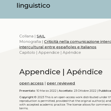
linguistico
Collana |
SAIL
Monografia |
Criticità nella comunicazione interc
intercultural entre españoles e italianos
Capitolo | Appendice | Apéndice
Appendice | Apéndice
open access
|
peer reviewed
Presentato:
10 Marzo 2022 |
Accettato:
23 Ottobre 2022 |
Pubblica
Copyright
© 2023
This is an open-access work distributed under t
reproduction is permitted, provided that the original author(s) and
with accepted academic practice. The license allows for commercia
terms.