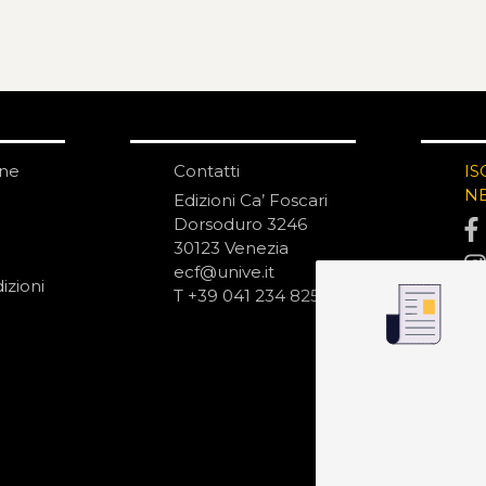
one
Contatti
IS
N
Edizioni Ca’ Foscari
Dorsoduro 3246
30123 Venezia
ecf@unive.it
izioni
T +39 041 234 8250