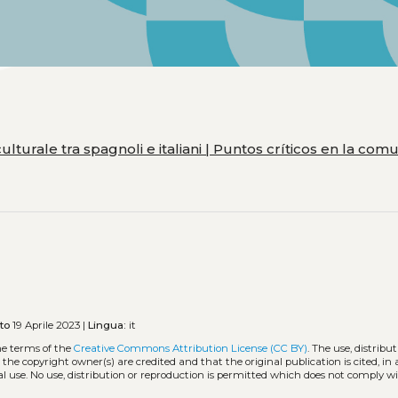
ulturale tra spagnoli e italiani | Puntos críticos en la com
to
19 Aprile 2023 |
Lingua:
it
he terms of the
Creative Commons Attribution License (CC BY)
. The use, distribut
 the copyright owner(s) are credited and that the original publication is cited, i
l use. No use, distribution or reproduction is permitted which does not comply w