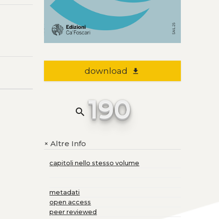
download
file_download
190
search
Altre Info
+
capitoli nello stesso volume
metadati
open access
peer reviewed