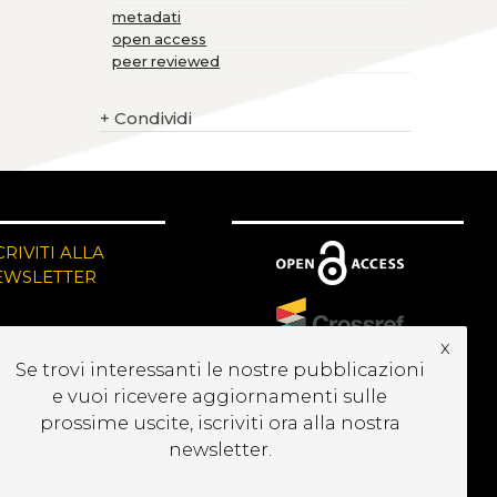
metadati
open access
peer reviewed
+
Condividi
CRIVITI ALLA
EWSLETTER
x
Se trovi interessanti le nostre pubblicazioni
e vuoi ricevere aggiornamenti sulle
prossime uscite, iscriviti ora alla nostra
newsletter.