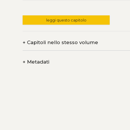
leggi questo capitolo
+
Capitoli nello stesso volume
+
Metadati