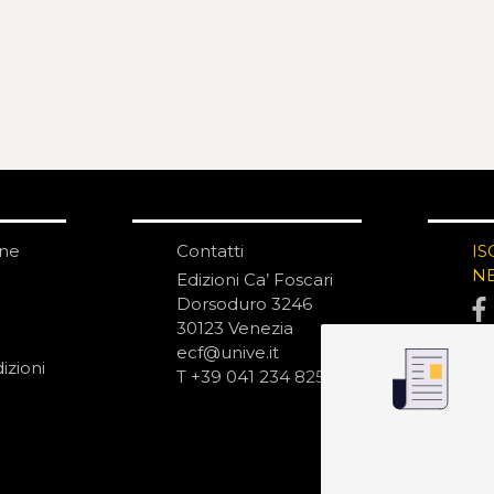
one
Contatti
IS
N
Edizioni Ca’ Foscari
Dorsoduro 3246
30123 Venezia
ecf@unive.it
izioni
T +39 041 234 8250