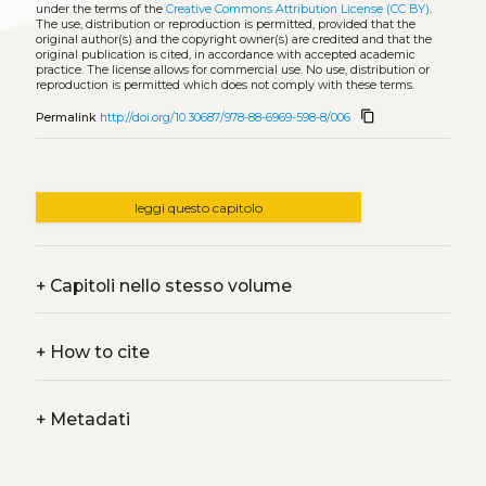
under the terms of the
Creative Commons Attribution License (CC BY)
.
The use, distribution or reproduction is permitted, provided that the
original author(s) and the copyright owner(s) are credited and that the
original publication is cited, in accordance with accepted academic
practice. The license allows for commercial use. No use, distribution or
reproduction is permitted which does not comply with these terms.
content_copy
Permalink
http://doi.org/10.30687/978-88-6969-598-8/006
leggi questo capitolo
+
Capitoli nello stesso volume
+
How to cite
+
Metadati