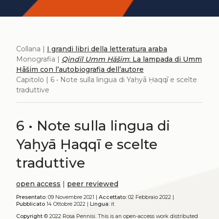
Collana |
I grandi libri della letteratura araba
Monografia |
Qindīl Umm Hāšim
: La lampada di Umm
Hāšim con l’autobiografia dell’autore
Capitolo | 6 • Note sulla lingua di Yaḥyā Ḥaqqī e scelte
traduttive
6 • Note sulla lingua di
Yaḥyā Ḥaqqī e scelte
traduttive
open access
|
peer reviewed
Presentato:
09 Novembre 2021 |
Accettato:
02 Febbraio 2022 |
Pubblicato
14 Ottobre 2022 |
Lingua:
it
Copyright
© 2022 Rosa Pennisi.
This is an open-access work distributed