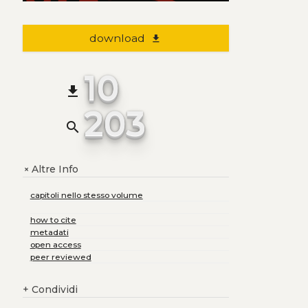
download
file_download
10
file_download
203
search
Altre Info
+
capitoli nello stesso volume
how to cite
metadati
open access
peer reviewed
+
Condividi