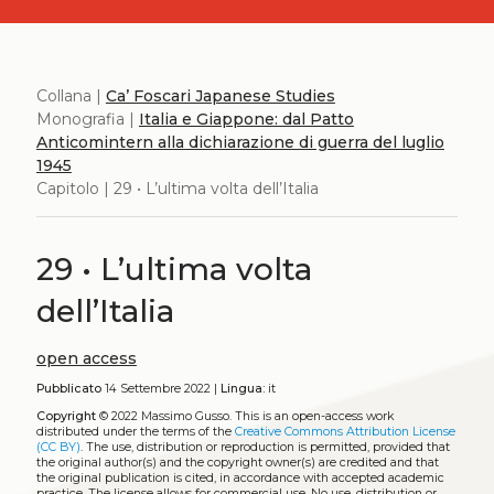
Collana |
Ca’ Foscari Japanese Studies
Monografia |
Italia e Giappone: dal Patto
Anticomintern alla dichiarazione di guerra del luglio
1945
Capitolo | 29 • L’ultima volta dell’Italia
29 • L’ultima volta
dell’Italia
open access
Pubblicato
14 Settembre 2022 |
Lingua:
it
Copyright
© 2022 Massimo Gusso.
This is an open-access work
distributed under the terms of the
Creative Commons Attribution License
(CC BY)
. The use, distribution or reproduction is permitted, provided that
the original author(s) and the copyright owner(s) are credited and that
the original publication is cited, in accordance with accepted academic
practice. The license allows for commercial use. No use, distribution or