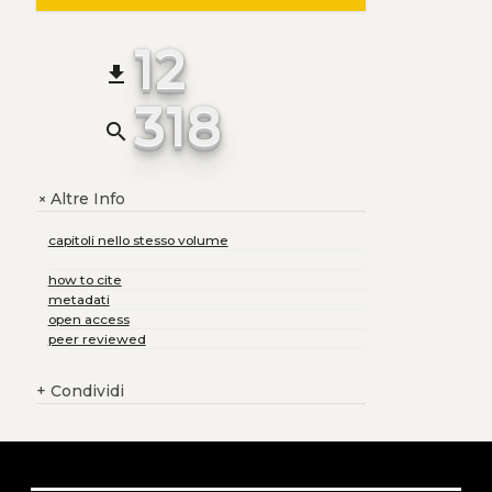
12
file_download
318
search
Altre Info
+
capitoli nello stesso volume
how to cite
metadati
open access
peer reviewed
+
Condividi