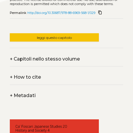
reproduction is permitted which does not comply with these terms.
content_copy
Permalink
http://doi.org/10.30687/978-88-6969-568-1/029
leggi questo capitolo
+
Capitoli nello stesso volume
+
How to cite
+
Metadati