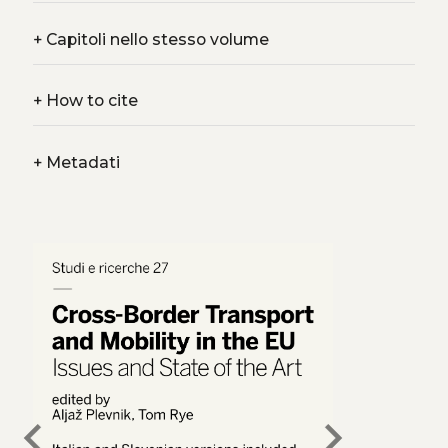
+
Capitoli nello stesso volume
+
How to cite
+
Metadati
chevron_left
chevron_right