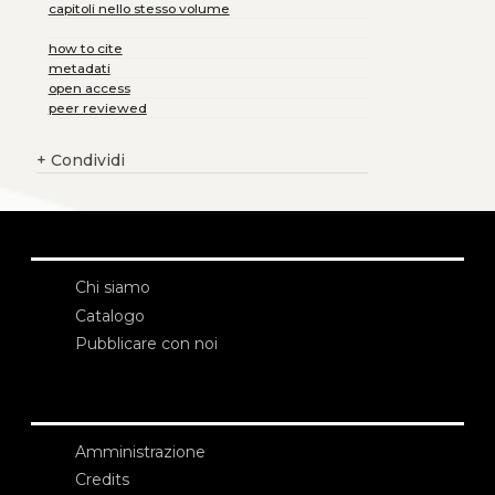
capitoli nello stesso volume
how to cite
metadati
open access
peer reviewed
+
Condividi
Chi siamo
Catalogo
Pubblicare con noi
Amministrazione
Credits