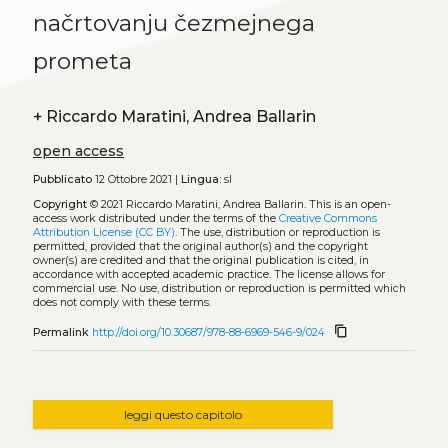
načrtovanju čezmejnega
prometa
+
Riccardo Maratini, Andrea Ballarin
open access
Pubblicato
12 Ottobre 2021 |
Lingua:
sl
Copyright
© 2021 Riccardo Maratini, Andrea Ballarin.
This is an open-
access work distributed under the terms of the
Creative Commons
Attribution License (CC BY)
. The use, distribution or reproduction is
permitted, provided that the original author(s) and the copyright
owner(s) are credited and that the original publication is cited, in
accordance with accepted academic practice. The license allows for
commercial use. No use, distribution or reproduction is permitted which
does not comply with these terms.
content_copy
Permalink
http://doi.org/10.30687/978-88-6969-546-9/024
leggi questo capitolo