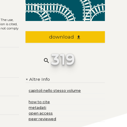
. The use,
on is cited,
s not comply
download
file_download
319
search
Altre Info
+
capitoli nello stesso volume
how to cite
metadati
open access
peer reviewed