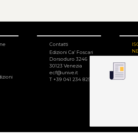
one
Contatti
IS
N
Edizioni Ca’ Foscari
Dorsoduro 3246
30123 Venezia
ecf@unive.it
izioni
T +39 041 234 8250