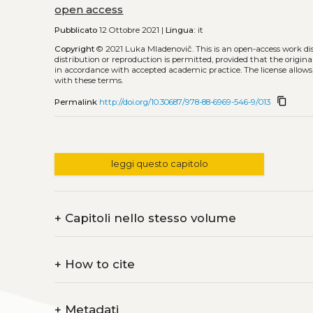
open access
Pubblicato
12 Ottobre 2021 |
Lingua:
it
Copyright
© 2021 Luka Mladenovič.
This is an open-access work d
distribution or reproduction is permitted, provided that the origina
in accordance with accepted academic practice. The license allows
with these terms.
content_copy
Permalink
http://doi.org/10.30687/978-88-6969-546-9/013
leggi questo capitolo
+
Capitoli nello stesso volume
+
How to cite
+
Metadati