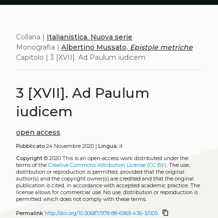
Collana |
Italianistica. Nuova serie
Monografia |
Albertino Mussato,
Epistole metriche
Capitolo | 3 [XVII]. Ad Paulum iudicem
3 [XVII]. Ad Paulum
iudicem
open access
Pubblicato
24 Novembre 2020 |
Lingua:
it
Copyright
© 2020
This is an open-access work distributed under the
terms of the
Creative Commons Attribution License (CC BY)
. The use,
distribution or reproduction is permitted, provided that the original
author(s) and the copyright owner(s) are credited and that the original
publication is cited, in accordance with accepted academic practice. The
license allows for commercial use. No use, distribution or reproduction is
permitted which does not comply with these terms.
content_copy
Permalink
http://doi.org/10.30687/978-88-6969-436-3/005