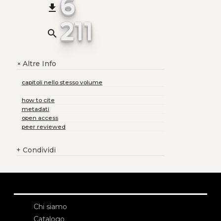
6
file_download
211
search
Altre Info
+
capitoli nello stesso volume
how to cite
metadati
open access
peer reviewed
+
Condividi
Chi siamo
Catalogo