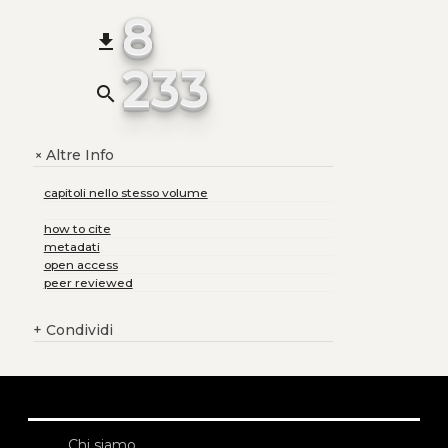
8
file_download
233
search
Altre Info
+
capitoli nello stesso volume
how to cite
metadati
open access
peer reviewed
+
Condividi
Chi siamo