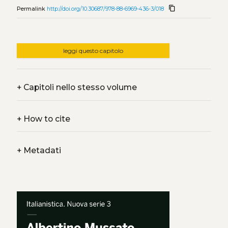
content_copy
Permalink
http://doi.org/10.30687/978-88-6969-436-3/018
leggi questo capitolo
+
Capitoli nello stesso volume
+
How to cite
+
Metadati