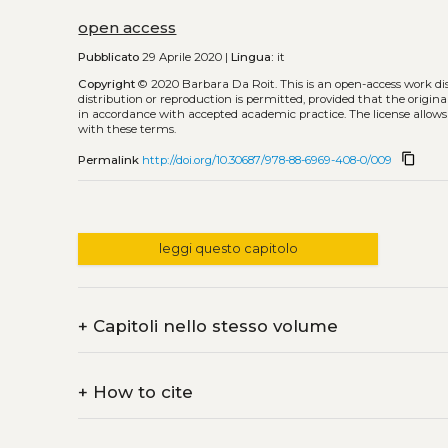
open access
Pubblicato
29 Aprile 2020 |
Lingua:
it
Copyright
© 2020 Barbara Da Roit.
This is an open-access work d
distribution or reproduction is permitted, provided that the origina
in accordance with accepted academic practice. The license allows
with these terms.
content_copy
Permalink
http://doi.org/10.30687/978-88-6969-408-0/009
leggi questo capitolo
+
Capitoli nello stesso volume
+
How to cite