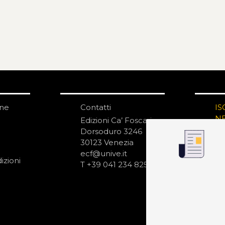
one
Contatti
IS
N
Edizioni Ca’ Foscari
Dorsoduro 3246
30123 Venezia
ecf@unive.it
izioni
T +39 041 234 8250