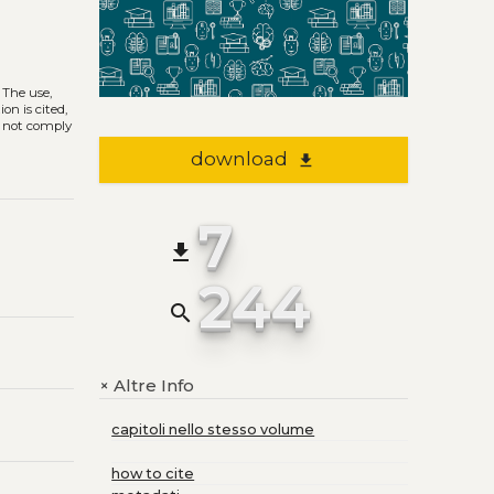
. The use,
on is cited,
s not comply
download
file_download
7
file_download
244
search
Altre Info
+
capitoli nello stesso volume
how to cite