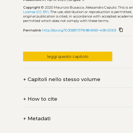
Copyright
© 2020 Maurizio Busacca, Alessandro Caputo.
This is 
License (CC BY)
. The use, distribution or reproduction is permitted
original publication is cited, in accordance with accepted academic 
permitted which does not comply with these terms.
content_copy
Permalink
http://doi.org/10.30687/978-88-6969-408-0/003
leggi questo capitolo
+
Capitoli nello stesso volume
+
How to cite
+
Metadati