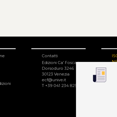
one
Contatti
IS
N
Edizioni Ca’ Foscari
Dorsoduro 3246
30123 Venezia
ecf@unive.it
izioni
T +39 041 234 8250