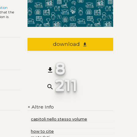
ution
 that the
ion is
download
file_download
8
file_download
211
search
Altre Info
+
capitoli nello stesso volume
how to cite