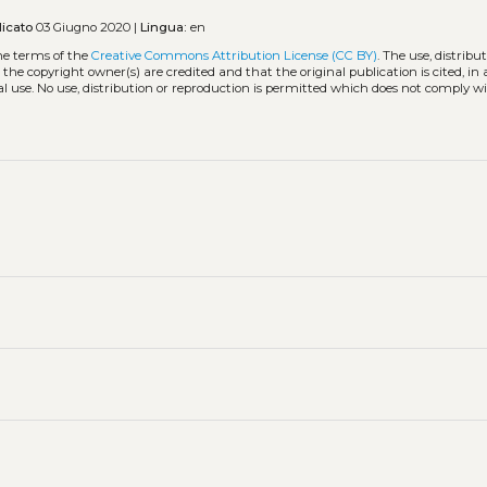
icato
03 Giugno 2020 |
Lingua:
en
he terms of the
Creative Commons Attribution License (CC BY)
. The use, distribu
 the copyright owner(s) are credited and that the original publication is cited, i
l use. No use, distribution or reproduction is permitted which does not comply w