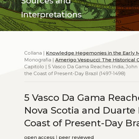
Sources and
Interpretations
Collana |
Knowledge Hegemonies in the Early
Monografia |
Amerigo Vespucci: The Historical C
Capitolo | 5 Vasco Da Gama Reaches India, Joh
the Coast of Present-Day Brazil (1497-1498)
5 Vasco Da Gama Reache
Nova Scotia and Duarte
Coast of Present-Day Bra
open access
|
peer reviewed