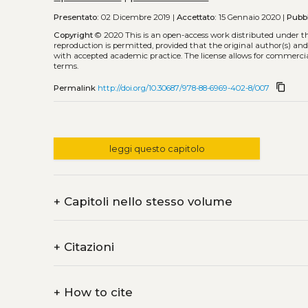
Presentato:
02 Dicembre 2019 |
Accettato:
15 Gennaio 2020 |
Pubbl
Copyright
© 2020
This is an open-access work distributed under t
reproduction is permitted, provided that the original author(s) and
with accepted academic practice. The license allows for commercia
terms.
content_copy
Permalink
http://doi.org/10.30687/978-88-6969-402-8/007
leggi questo capitolo
+
Capitoli nello stesso volume
+
Citazioni
+
How to cite