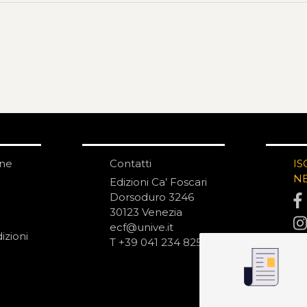
one
Contatti
IS
N
Edizioni Ca’ Foscari
Dorsoduro 3246
30123 Venezia
ecf@unive.it
izioni
T +39 041 234 8250