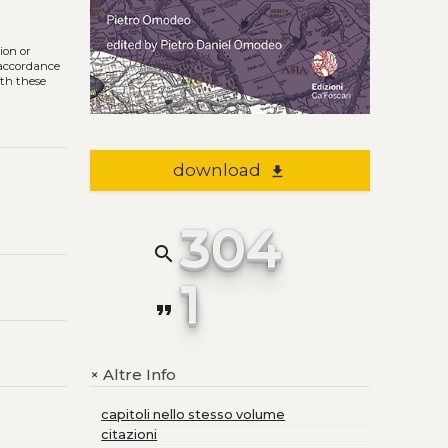
tion or
n accordance
ith these
download
file_download
304
search
1
format_quote
Altre Info
+
capitoli nello stesso volume
citazioni