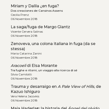
Miriam y Dalila ¿en fuga?
Dos creaciones de Cansinos Assens
Cecilia Prenz
06 Novembre 2018
La saga/fuga de Margo Glantz
Vicente Cervera Salinas
06 Novembre 2018
Zenoveva, una colona italiana in fuga (da se
stessa)
Maria Catarina Zanini
06 Novembre 2018
Aracoeli
di Elsa Morante
Tra fughe e ritorni, un viaggio alla ricerca di sé
Silvia Camilotti
06 Novembre 2018
Trauma y desarraigo en
A Pale View of Hills
, de
Kazuo Ishiguro
Vera Helena Jacovkis
06 Novembre 2018
Maja Haderlap: la historia del
Ángel del olvido