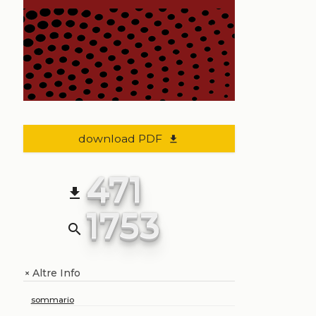
download PDF
file_download
471
file_download
1753
search
Altre Info
+
sommario