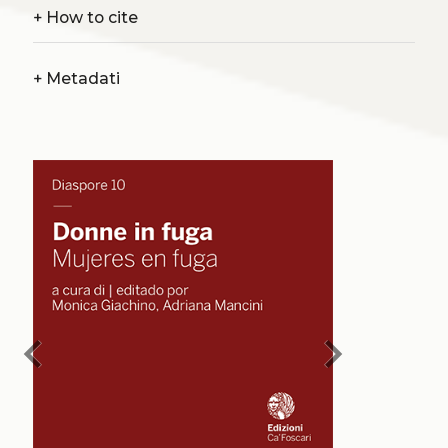
+
How to cite
+
Metadati
chevron_left
chevron_right