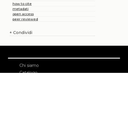
how to cite
metadati
open access
peer reviewed
+
Condividi
Chi siamo
Catalogo
Pubblicare con noi
Amministrazione
Credits
Copyright