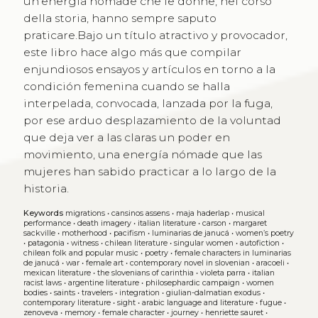
un’energia nomade che le donne, nel corso
della storia, hanno sempre saputo
praticare.Bajo un título atractivo y provocador,
este libro hace algo más que compilar
enjundiosos ensayos y artículos en torno a la
condición femenina cuando se halla
interpelada, convocada, lanzada por la fuga,
por ese arduo desplazamiento de la voluntad
que deja ver a las claras un poder en
movimiento, una energía nómade que las
mujeres han sabido practicar a lo largo de la
historia.
Keywords
migrations
•
cansinos assens
•
maja haderlap
•
musical
performance
•
death imagery
•
italian literature
•
carson
•
margaret
sackville
•
motherhood
•
pacifism
•
luminarias de janucá
•
women’s poetry
•
patagonia
•
witness
•
chilean literature
•
singular women
•
autofiction
•
chilean folk and popular music
•
poetry
•
female characters in luminarias
de janucá
•
war
•
female art
•
contemporary novel in slovenian
•
aracoeli
•
mexican literature
•
the slovenians of carinthia
•
violeta parra
•
italian
racist laws
•
argentine literature
•
philosephardic campaign
•
women
bodies
•
saints
•
travelers
•
integration
•
giulian-dalmatian exodus
•
contemporary literature
•
sight
•
arabic language and literature
•
fugue
•
zenoveva
•
memory
•
female character
•
journey
•
henriette sauret
•