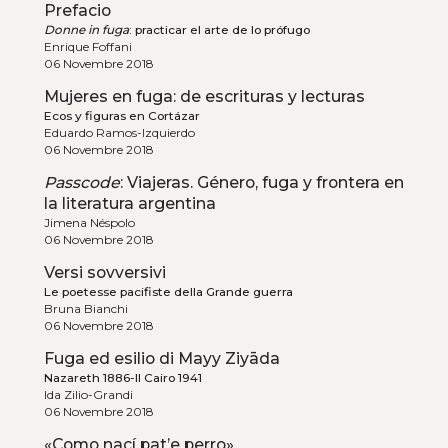
Prefacio
Donne in fuga
: practicar el arte de lo prófugo
Enrique Foffani
06 Novembre 2018
Mujeres en fuga: de escrituras y lecturas
Ecos y figuras en Cortázar
Eduardo Ramos-Izquierdo
06 Novembre 2018
Passcode
: Viajeras. Género, fuga y frontera en
la literatura argentina
Jimena Néspolo
06 Novembre 2018
Versi sovversivi
Le poetesse pacifiste della Grande guerra
Bruna Bianchi
06 Novembre 2018
Fuga ed esilio di Mayy Ziyāda
Nazareth 1886-Il Cairo 1941
Ida Zilio-Grandi
06 Novembre 2018
«Como nací pat’e perro»