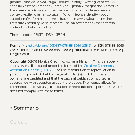
gender
•
first world war
•
fuga
•
proust
•
history
•
writing variants
•
xx
century
•
escape
•
frontier
•
jibrān khalīl jibrān
•
imagination
•
novel
•
e-
literature
•
nahḍa
•
argentine
•
banisadr
•
narrative
•
latin american
context
•
exile
•
glantz
•
cortázar
•
fiction
•
jewish identity
•
body
•
autobiografy
•
feminism
•
lives
•
trauma
•
mayy ziyāda
•
argentine
literature
•
mobility
•
elsa morante
•
italian settlement
•
maria teresa
andruetto
•
hybrid identity
Thema codes
JBSF1
•
DSM
•
JBFH
Permalink
http://doi.org/10.30687/978-88-6969-238-3
|
e-ISBN
978-88-6969-
238-3 |
ISBN (PRINT)
978-88-6969-288-8 |
Pubblicato
06 Novembre 2018 |
Lingua
es, it
Copyright
© 2018 Monica Giachino, Adriana Mancini.
This is an open-
access work distributed under the terms of the
Creative Commons
Attribution License (CC BY)
. The use, distribution or reproduction is
permitted, provided that the original author(s) and the copyright
owner(s) are credited and that the original publication is cited, in
accordance with accepted academic practice. The license allows for
commercial use. No use, distribution or reproduction is permitted which
does not comply with these terms.
+
Sommario