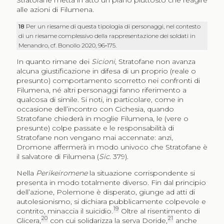
alle azioni di Filumena.
18
Per un riesame di questa tipologia di personaggi, nel contesto
di un riesame complessivo della rappresentazione dei soldati in
Menandro, cf. Bonollo 2020, 96‑175.
In quanto rimane dei
Sicioni
, Stratofane non avanza
alcuna giustificazione in difesa di un proprio (reale o
presunto) comportamento scorretto nei confronti di
Filumena, né altri personaggi fanno riferimento a
qualcosa di simile. Si noti, in particolare, come in
occasione dell’incontro con Cichesia, quando
Stratofane chiederà in moglie Filumena, le (vere o
presunte) colpe passate e le responsabilità di
Stratofane non vengano mai accennate: anzi,
Dromone affermerà in modo univoco che Stratofane è
il salvatore di Filumena (
Sic
. 379).
Nella
Perikeiromene
la situazione corrispondente si
presenta in modo totalmente diverso. Fin dal principio
dell’azione, Polemone è disperato, giunge ad atti di
autolesionismo, si dichiara pubblicamente colpevole e
19
contrito, minaccia il suicidio.
Oltre al risentimento di
20
21
Glicera,
con cui solidarizza la serva Doride,
anche