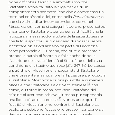
pone difficoltà ulteriori. Se ammettiamo che
Stratofane abbia causato la fuga per via di un
comportamento scorretto (che abbia commesso un
torto nei confronti di lei, come nella
Perikeiromene
, o
che sia vittima di un’incomprensione, come nel
Misoumenos
), come si spiega il fatto che, presentatosi
al santuario, Stratofane ottenga senza difficoltà che la
ragazza sia messa sotto la tutela della sacerdotessa e
che la folla approvi il suo desiderio di sposarla, senza
incontrare obiezioni almeno da parte di Dromone, il
servo personale di Filumena, che pure è presente e
prende la parola di fronte alla folla anche dopo la
rivelazione della vera identità di Stratofane e della sua
condizione di cittadino ateniese (
Sic
. 267‑9)? Lo stesso
si può dire di Moschione, antagonista di Stratofane,
che è presente al santuario e fa il possibile per opporsi
a Stratofane. Moschione dubita più volte e in maniera
12
plateale che Stratofane sia davvero ateniese,
così
come, di ritorno in scena, accuserà Stratofane del
crimine di aver reso schiava Filumena pur sapendola
13
una libera cittadina ateniese.
Nonostante, quindi,
l’ostilità di Moschione nei confronti di Stratofane sia
esplicita e sebbene l’occasione presso il santuario sia
davvero propizia per ostacolare il proprio rivale,