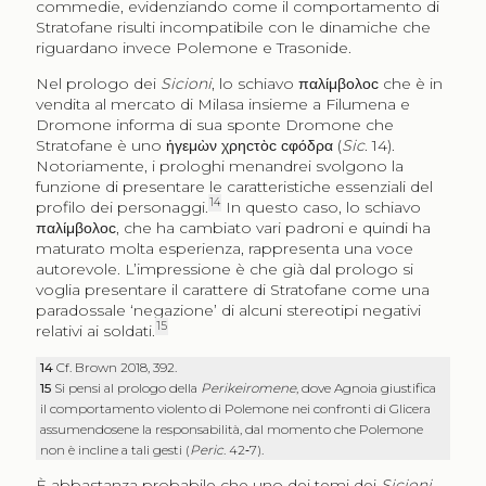
commedie, evidenziando come il comportamento di
Stratofane risulti incompatibile con le dinamiche che
riguardano invece Polemone e Trasonide.
Nel prologo dei
Sicioni
, lo schiavo
παλίμβολοϲ
che è in
vendita al mercato di Milasa insieme a Filumena e
Dromone informa di sua sponte Dromone che
Stratofane è uno
ἡγεμὼν χρηϲτὸϲ ϲφόδρα
(
Sic
. 14).
Notoriamente, i prologhi menandrei svolgono la
funzione di presentare le caratteristiche essenziali del
14
profilo dei personaggi.
In questo caso, lo schiavo
παλίμβολοϲ
, che ha cambiato vari padroni e quindi ha
maturato molta esperienza, rappresenta una voce
autorevole. L’impressione è che già dal prologo si
voglia presentare il carattere di Stratofane come una
paradossale ‘negazione’ di alcuni stereotipi negativi
15
relativi ai soldati.
14
Cf. Brown 2018, 392.
15
Si pensi al prologo della
Perikeiromene
, dove Agnoia giustifica
il comportamento violento di Polemone nei confronti di Glicera
assumendosene la responsabilità, dal momento che Polemone
non è incline a tali gesti (
Peric
. 42‑7).
È abbastanza probabile che uno dei temi dei
Sicioni