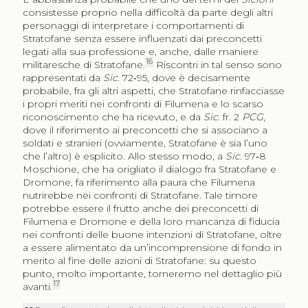
consistesse proprio nella difficoltà da parte degli altri
personaggi di interpretare i comportamenti di
Stratofane senza essere influenzati dai preconcetti
legati alla sua professione e, anche, dalle maniere
16
militaresche di Stratofane.
Riscontri in tal senso sono
rappresentati da
Sic
. 72‑95, dove è decisamente
probabile, fra gli altri aspetti, che Stratofane rinfacciasse
i propri meriti nei confronti di Filumena e lo scarso
riconoscimento che ha ricevuto, e da
Sic
. fr. 2
PCG
,
dove il riferimento ai preconcetti che si associano a
soldati e stranieri (ovviamente, Stratofane è sia l’uno
che l’altro) è esplicito. Allo stesso modo, a
Sic
. 97‑8
Moschione, che ha origliato il dialogo fra Stratofane e
Dromone, fa riferimento alla paura che Filumena
nutrirebbe nei confronti di Stratofane. Tale timore
potrebbe essere il frutto anche dei preconcetti di
Filumena e Dromone e della loro mancanza di fiducia
nei confronti delle buone intenzioni di Stratofane, oltre
a essere alimentato da un’incomprensione di fondo in
merito al fine delle azioni di Stratofane: su questo
punto, molto importante, torneremo nel dettaglio più
17
avanti.