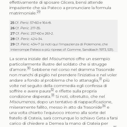
effettivamente di sposare Glicera, bensì attende
impaziente che sia Pateco a pronunciare la formula
29
matrimoniale.
25
Cf.
Peric
. 57‑60 e 164‑8.
26
Cf.
Peric
. 217‑35.
27
Cf.
Peric
. 257‑60 e 261‑2.
28
Cf.
Peric
. 424‑34.
29
Cf.
Peric
. 434‑7 (si noti qui l’impazienza di Polemone, che
interrompe Pateco a più riprese; cf. Gomme, Sandbach 1973, 531).
La scena iniziale del
Misoumenos
offre un esempio
particolarmente illustre del soldato che si strugge
30
d’amore.
Sebbene nel corso nel dramma Trasonide
non manchi di piglio nel prendere l’iniziativa e nel voler
31
andare a fondo al problema che lo attanaglia,
più
volte nel seguito della commedia egli confessa di
32
soffrire e avere paura
e riflette sulla propria
33
condizione disperata.
Si noti, oltretutto, che nel
Misoumenos
, dopo un tentativo di riappacificazione,
34
miseramente fallito, messo in atto da Trasonide
e
una volta chiarito l’equivoco intorno alla sorte del
fratello di Crateia, sarà comunque lo schiavo Geta a farsi
carico di chiedere a Demea la mano di Crateia per