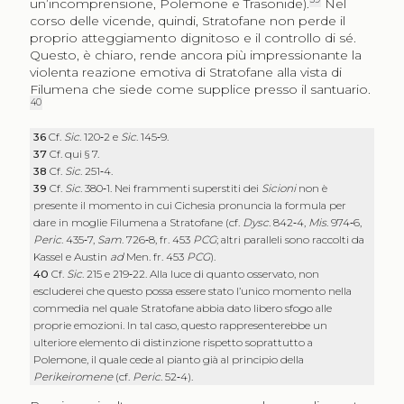
un’incomprensione, Polemone e Trasonide).
Nel
corso delle vicende, quindi, Stratofane non perde il
proprio atteggiamento dignitoso e il controllo di sé.
Questo, è chiaro, rende ancora più impressionante la
violenta reazione emotiva di Stratofane alla vista di
Filumena che siede come supplice presso il santuario.
40
36
Cf.
Sic
. 120‑2 e
Sic
. 145‑9.
37
Cf. qui § 7.
38
Cf.
Sic
. 251‑4.
39
Cf.
Sic
. 380‑1. Nei frammenti superstiti dei
Sicioni
non è
presente il momento in cui Cichesia pronuncia la formula per
dare in moglie Filumena a Stratofane (cf.
Dysc
. 842‑4,
Mis
. 974‑6,
Peric
. 435‑7,
Sam
. 726‑8, fr. 453
PCG
; altri paralleli sono raccolti da
Kassel e Austin
ad
Men. fr. 453
PCG
).
40
Cf.
Sic
. 215 e 219‑22. Alla luce di quanto osservato, non
escluderei che questo possa essere stato l’unico momento nella
commedia nel quale Stratofane abbia dato libero sfogo alle
proprie emozioni. In tal caso, questo rappresenterebbe un
ulteriore elemento di distinzione rispetto soprattutto a
Polemone, il quale cede al pianto già al principio della
Perikeiromene
(cf.
Peric
. 52‑4).