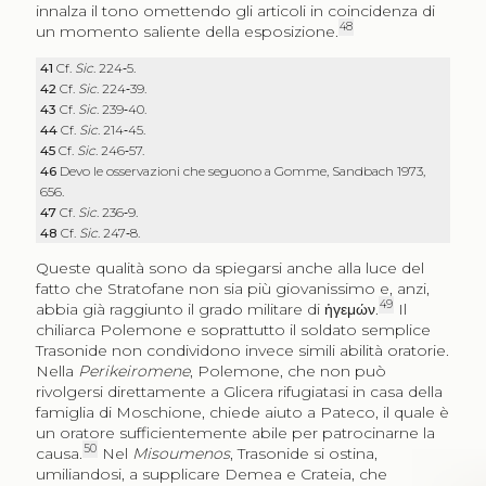
innalza il tono omettendo gli articoli in coincidenza di
48
un momento saliente della esposizione.
41
Cf.
Sic
. 224‑5.
42
Cf.
Sic
. 224‑39.
43
Cf.
Sic
. 239‑40.
44
Cf.
Sic
. 214‑45.
45
Cf.
Sic
. 246‑57.
46
Devo le osservazioni che seguono a Gomme, Sandbach 1973,
656.
47
Cf.
Sic
. 236‑9.
48
Cf.
Sic
. 247‑8.
Queste qualità sono da spiegarsi anche alla luce del
fatto che Stratofane non sia più giovanissimo e, anzi,
49
abbia già raggiunto il grado militare di
ἡγεμών.
Il
chiliarca Polemone e soprattutto il soldato semplice
Trasonide non condividono invece simili abilità oratorie.
Nella
Perikeiromene
, Polemone, che non può
rivolgersi direttamente a Glicera rifugiatasi in casa della
famiglia di Moschione, chiede aiuto a Pateco, il quale è
un oratore sufficientemente abile per patrocinarne la
50
causa.
Nel
Misoumenos
, Trasonide si ostina,
umiliandosi, a supplicare Demea e Crateia, che