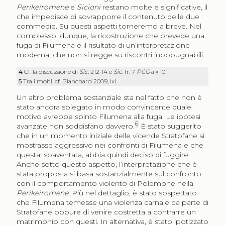
Perikeiromene
e
Sicioni
restano molte e significative, il
che impedisce di sovrapporre il contenuto delle due
commedie. Su questi aspetti torneremo a breve. Nel
complesso, dunque, la ricostruzione che prevede una
fuga di Filumena è il risultato di un’interpretazione
moderna, che non si regge su riscontri inoppugnabili.
4
Cf. la discussione di
Sic
. 212‑14 e
Sic
. fr. 7
PCG
a § 10.
5
Tra i molti, cf. Blanchard 2009, lxi.
Un altro problema sostanziale sta nel fatto che non è
stato ancora spiegato in modo convincente quale
motivo avrebbe spinto Filumena alla fuga. Le ipotesi
6
avanzate non soddisfano davvero.
È stato suggerito
che in un momento iniziale delle vicende Stratofane si
mostrasse aggressivo nei confronti di Filumena e che
questa, spaventata, abbia quindi deciso di fuggire.
Anche sotto questo aspetto, l’interpretazione che è
stata proposta si basa sostanzialmente sul confronto
con il comportamento violento di Polemone nella
Perikeiromene
. Più nel dettaglio, è stato sospettato
che Filumena temesse una violenza carnale da parte di
Stratofane oppure di venire costretta a contrarre un
matrimonio con questi. In alternativa, è stato ipotizzato