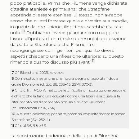
poco praticabile. Prima che Filumena venga dichiarata
cittadina ateniese e prima, anzi, che Stratofane
apprenda di essere ateniese lui stesso, non avrebbe
senso che questi forzasse quella a divenire sua moglie,
in quanto la loro unione, illegittima, sarebbe risultata
10
nulla.
Dobbiamo invece guardare con maggiore
favore all’ipotesi di una (reale o presunta) opposizione
da parte di Stratofane a che Filumena si
ricongiungesse con i genitori, per quanto diversi
aspetti richiedano una riflessione ulteriore: su questo
11
rimando a quanto discusso più avanti.
7
Cf. Blanchard 2009, xciv‑xcv.
8
Come sottolinea anche una figura degna di assoluta fiducia
quale Dromone (cf.
Sic
. 86, 236‑43, 251‑7, 370‑3).
9
Cf.
Sic
. fr. 1
PCG
. Al netto delle difficoltà di ricostruzione testuale,
è chiaro che la fanciulla educata come una libera alla quale si fa
riferimento nel frammento non sia altri che Filumena
(cf. Belardinelli 1994, 234).
10
A questa obiezione, per altro, accenna implicitamente lo stesso
Stratofane (
Sic
. 252‑4).
11
Cf. qui § 6, § 8 e § 9.
La ricostruzione tradizionale della fuga di Filumena