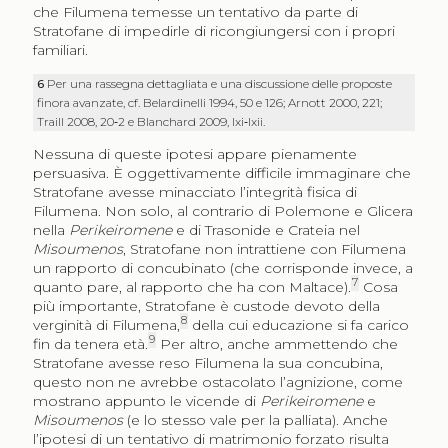
che Filumena temesse un tentativo da parte di
Stratofane di impedirle di ricongiungersi con i propri
familiari.
6
Per una rassegna dettagliata e una discussione delle proposte
finora avanzate, cf. Belardinelli 1994, 50 e 126; Arnott 2000, 221;
Traill 2008, 20‑2 e Blanchard 2009, lxi‑lxii.
Nessuna di queste ipotesi appare pienamente
persuasiva. È oggettivamente difficile immaginare che
Stratofane avesse minacciato l’integrità fisica di
Filumena. Non solo, al contrario di Polemone e Glicera
nella
Perikeiromene
e di Trasonide e Crateia nel
Misoumenos
, Stratofane non intrattiene con Filumena
un rapporto di concubinato (che corrisponde invece, a
7
quanto pare, al rapporto che ha con Maltace).
Cosa
più importante, Stratofane è custode devoto della
8
verginità di Filumena,
della cui educazione si fa carico
9
fin da tenera età.
Per altro, anche ammettendo che
Stratofane avesse reso Filumena la sua concubina,
questo non ne avrebbe ostacolato l’agnizione, come
mostrano appunto le vicende di
Perikeiromene
e
Misoumenos
(e lo stesso vale per la palliata). Anche
l’ipotesi di un tentativo di matrimonio forzato risulta