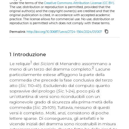
under the terms of the
Creative Commons Attribution License (CC BY)
.
The use, distribution or reproduction is permitted, provided that the
original author(s) and the copyright owner(s) are credited and that the
original publication is cited, in accordance with accepted academic
practice. The license allows for commercial use. No use, distribution or
reproduction is permitted which does not comply with these terms.
content_copy
Permalink
http://doi.org/10.30687/Lexis/2724-1564/2024/01/007
1
Introduzione
1
Le reliquie
dei
Sicioni
di Menandro assommano a
2
meno di un terzo del dramma completo.
Lacune
particolarmente estese affliggono la parte della
commedia che precede la fase conclusiva del terzo
atto (
Sic
. 110‑49). Escludendo dal computo quanto
sopravvive del prologo (
Sic
. 1‑24), poco più di
un’ottantina di versi sono riconducibili con un
ragionevole grado di sicurezza alla prima metà della
commedia (
Sic
. 25‑109). Tuttavia, nessuno di questi
versi è completo. Molti, anzi, consistono di poche
lettere sparse. Di conseguenza, gli antefatti e le
vicende iniziali del dramma sono ricostruibili in misura