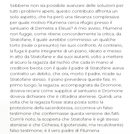
Sebbene non sia possibile avanzare delle soluzioni per
tutti i problemi aperti, questo contributo affronta un
solo aspetto, che ha però una rilevanza complessiva:
per quale motivo Filumena cerca rifugio presso il
santuario di Demetra a Eleusi? A mio avviso, Filumena
non fugge, come ritiene concordemente la critica, da
Stratofane, il quale avrebbe commesso un qualche
torto (reale o presunto) nei suoi confronti. Al contrario,
la fuga è parte integrante di un piano, ideato e messo
in atto da Stratofane e dai suoi aiutanti, volto a mettere
al sicuro la ragazza dal rischio che cada in mano al
creditore beota con il quale il padre di Stratofane aveva
contratto un debito, che ora, morto il padre, ricade su
Stratofane stesso. Il piano prevedeva queste fasi. In
primo luogo, la ragazza, accompagnata da Dromone,
doveva recarsi come supplice al santuario e Dromone
doveva dichiarare che è cittadina ateniese. Quindi, una
volta che la ragazza fosse stata posta sotto la
protezione della sacerdotessa, occorreva un falso
testimone che confermasse questa versione dei fatti.
Com’è noto, la scoperta che Stratofane è egli stesso
ateniese e che Cichesia, il (potenziale, ma recalcitrante)
falso testimone, è il vero padre di Filumena