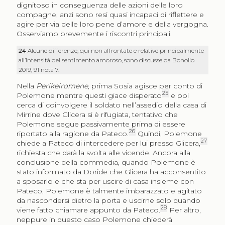
dignitoso in conseguenza delle azioni delle loro
compagne, anzi sono resi quasi incapaci di riflettere e
agire per via delle loro pene d’amore e della vergogna.
Osserviamo brevemente i riscontri principali.
24
Alcune differenze, qui non affrontate e relative principalmente
all’intensità del sentimento amoroso, sono discusse da Bonollo
2019, 91 nota 7.
Nella
Perikeiromene
, prima Sosia agisce per conto di
25
Polemone mentre questi giace disperato
e poi
cerca di coinvolgere il soldato nell’assedio della casa di
Mirrine dove Glicera si è rifugiata, tentativo che
Polemone segue passivamente prima di essere
26
riportato alla ragione da Pateco.
Quindi, Polemone
27
chiede a Pateco di intercedere per lui presso Glicera,
richiesta che darà la svolta alle vicende. Ancora alla
conclusione della commedia, quando Polemone è
stato informato da Doride che Glicera ha acconsentito
a sposarlo e che sta per uscire di casa insieme con
Pateco, Polemone è talmente imbarazzato e agitato
da nascondersi dietro la porta e uscirne solo quando
28
viene fatto chiamare appunto da Pateco.
Per altro,
neppure in questo caso Polemone chiederà