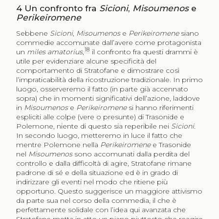
4
Un confronto fra
Sicioni
,
Misoumenos
e
Perikeiromene
Sebbene
Sicioni
,
Misoumenos
e
Perikeiromene
siano
commedie accomunate dall’avere come protagonista
18
un
miles amatorius
,
il confronto fra questi drammi è
utile per evidenziare alcune specificità del
comportamento di Stratofane e dimostrare così
l’impraticabilità della ricostruzione tradizionale. In primo
luogo, osserveremo il fatto (in parte già accennato
sopra) che in momenti significativi dell’azione, laddove
in
Misoumenos
e
Perikeiromene
si hanno riferimenti
espliciti alle colpe (vere o presunte) di Trasonide e
Polemone, niente di questo sia reperibile nei
Sicioni
.
In secondo luogo, metteremo in luce il fatto che
mentre Polemone nella
Perikeiromene
e Trasonide
nel
Misoumenos
sono accomunati dalla perdita del
controllo e dalla difficoltà di agire, Stratofane rimane
padrone di sé e della situazione ed è in grado di
indirizzare gli eventi nel modo che ritiene più
opportuno. Questo suggerisce un maggiore attivismo
da parte sua nel corso della commedia, il che è
perfettamente solidale con l’idea qui avanzata che
Stratofane metta in atto un piano piuttosto che reagire