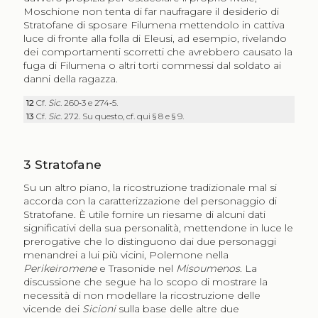
Moschione non tenta di far naufragare il desiderio di
Stratofane di sposare Filumena mettendolo in cattiva
luce di fronte alla folla di Eleusi, ad esempio, rivelando
dei comportamenti scorretti che avrebbero causato la
fuga di Filumena o altri torti commessi dal soldato ai
danni della ragazza.
12
Cf.
Sic
. 260‑3 e 274‑5.
13
Cf.
Sic
. 272. Su questo, cf. qui § 8 e § 9.
3
Stratofane
Su un altro piano, la ricostruzione tradizionale mal si
accorda con la caratterizzazione del personaggio di
Stratofane. È utile fornire un riesame di alcuni dati
significativi della sua personalità, mettendone in luce le
prerogative che lo distinguono dai due personaggi
menandrei a lui più vicini, Polemone nella
Perikeiromene
e Trasonide nel
Misoumenos
. La
discussione che segue ha lo scopo di mostrare la
necessità di non modellare la ricostruzione delle
vicende dei
Sicioni
sulla base delle altre due