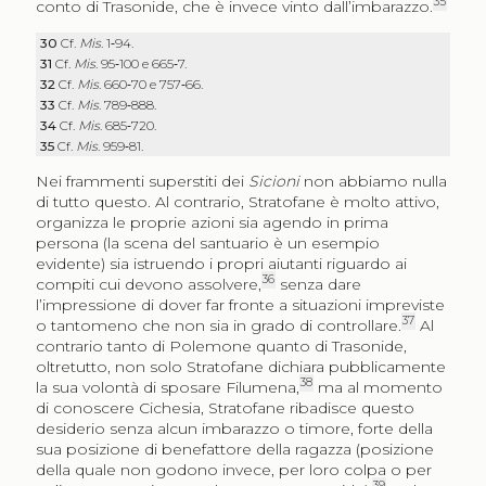
35
conto di Trasonide, che è invece vinto dall’imbarazzo.
30
Cf.
Mis
. 1‑94.
31
Cf.
Mis
. 95‑100 e 665‑7.
32
Cf.
Mis
. 660‑70 e 757‑66.
33
Cf.
Mis
. 789‑888.
34
Cf.
Mis
. 685‑720.
35
Cf.
Mis
. 959‑81.
Nei frammenti superstiti dei
Sicioni
non abbiamo nulla
di tutto questo. Al contrario, Stratofane è molto attivo,
organizza le proprie azioni sia agendo in prima
persona (la scena del santuario è un esempio
evidente) sia istruendo i propri aiutanti riguardo ai
36
compiti cui devono assolvere,
senza dare
l’impressione di dover far fronte a situazioni impreviste
37
o tantomeno che non sia in grado di controllare.
Al
contrario tanto di Polemone quanto di Trasonide,
oltretutto, non solo Stratofane dichiara pubblicamente
38
la sua volontà di sposare Filumena,
ma al momento
di conoscere Cichesia, Stratofane ribadisce questo
desiderio senza alcun imbarazzo o timore, forte della
sua posizione di benefattore della ragazza (posizione
della quale non godono invece, per loro colpa o per
39