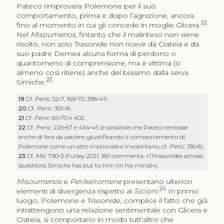
Pateco rimprovera Polemone per il suo
comportamento, prima e dopo l’agnizione, ancora
22
fino al momento in cui gli concede in moglie Glicera.
Nel
Misoumenos
, fintanto che il malinteso non viene
risolto, non solo Trasonide non riceve da Crateia e da
suo padre Demea alcuna forma di perdono o
quantomeno di comprensione, ma è vittima (o
almeno così ritiene) anche del biasimo dalla serva
23
Simiche.
19
Cf.
Peric
. 52‑7, 169‑70, 398‑411.
20
Cf.
Peric
. 301‑16.
21
Cf.
Peric
. 65‑70 e 402.
22
Cf.
Peric
. 226‑57 e 434‑45 (è possibile che Pateco tentasse
anche di fare da paciere, giustificando il comportamento di
Polemone come un atto irrazionale e involontario, cf.
Peric
. 316‑8).
23
Cf.
Mis
. 790‑3 (Furley 2021, 180 commenta: «Thrasonides echoes
questions Simiche has put to him (in his mind)»).
Misoumenos
e
Perikeiromene
presentano ulteriori
24
elementi di divergenza rispetto ai
Sicioni
.
In primo
luogo, Polemone e Trasonide, complice il fatto che già
intrattengono una relazione sentimentale con Glicera e
Crateia, si comportano in modo tutt’altro che