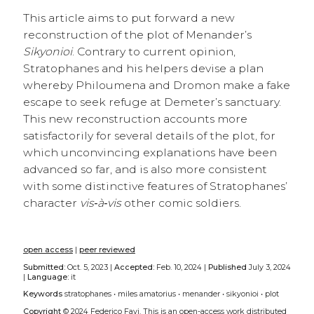
This article aims to put forward a new
reconstruction of the plot of Menander’s
Sikyonioi
. Contrary to current opinion,
Stratophanes and his helpers devise a plan
whereby Philoumena and Dromon make a fake
escape to seek refuge at Demeter’s sanctuary.
This new reconstruction accounts more
satisfactorily for several details of the plot, for
which unconvincing explanations have been
advanced so far, and is also more consistent
with some distinctive features of Stratophanes’
character
vis‑à‑vis
other comic soldiers.
open access
|
peer reviewed
Submitted:
Oct. 5, 2023 |
Accepted:
Feb. 10, 2024 |
Published
July 3, 2024
|
Language:
it
Keywords
stratophanes
•
miles amatorius
•
menander
•
sikyonioi
•
plot
Copyright
© 2024 Federico Favi.
This is an open-access work distributed