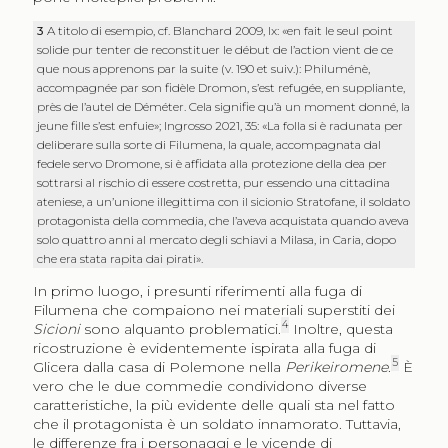
3
A titolo di esempio, cf. Blanchard 2009, lx: «en fait le seul point
solide pur tenter de reconstituer le début de l’action vient de ce
que nous apprenons par la suite (v. 190 et suiv.): Philuménè,
accompagnée par son fidèle Dromon, s’est refugée, en suppliante,
près de l’autel de Déméter. Cela signifie qu’à un moment donné, la
jeune fille s’est enfuie»; Ingrosso 2021, 35: «La folla si è radunata per
deliberare sulla sorte di Filumena, la quale, accompagnata dal
fedele servo Dromone, si è affidata alla protezione della dea per
sottrarsi al rischio di essere costretta, pur essendo una cittadina
ateniese, a un’unione illegittima con il sicionio Stratofane, il soldato
protagonista della commedia, che l’aveva acquistata quando aveva
solo quattro anni al mercato degli schiavi a Milasa, in Caria, dopo
che era stata rapita dai pirati».
In primo luogo, i presunti riferimenti alla fuga di
Filumena che compaiono nei materiali superstiti dei
4
Sicioni
sono alquanto problematici.
Inoltre, questa
ricostruzione è evidentemente ispirata alla fuga di
5
Glicera dalla casa di Polemone nella
Perikeiromene
.
È
vero che le due commedie condividono diverse
caratteristiche, la più evidente delle quali sta nel fatto
che il protagonista è un soldato innamorato. Tuttavia,
le differenze fra i personaggi e le vicende di