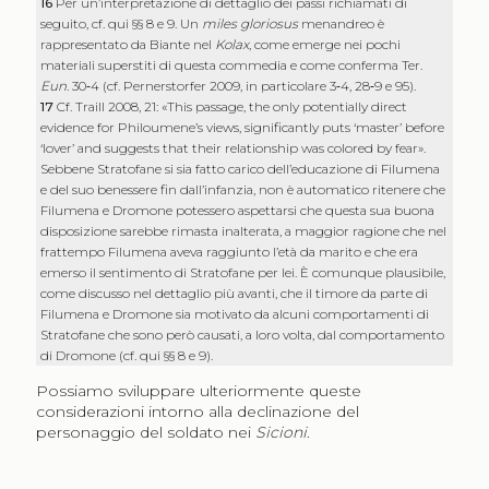
16
Per un’interpretazione di dettaglio dei passi richiamati di
seguito, cf. qui §§ 8 e 9. Un
miles gloriosus
menandreo è
rappresentato da Biante nel
Kolax
, come emerge nei pochi
materiali superstiti di questa commedia e come conferma Ter.
Eun
. 30‑4 (cf. Pernerstorfer 2009, in particolare 3‑4, 28‑9 e 95).
17
Cf. Traill 2008, 21: «This passage, the only potentially direct
evidence for Philoumene’s views, significantly puts ‘master’ before
‘lover’ and suggests that their relationship was colored by fear».
Sebbene Stratofane si sia fatto carico dell’educazione di Filumena
e del suo benessere fin dall’infanzia, non è automatico ritenere che
Filumena e Dromone potessero aspettarsi che questa sua buona
disposizione sarebbe rimasta inalterata, a maggior ragione che nel
frattempo Filumena aveva raggiunto l’età da marito e che era
emerso il sentimento di Stratofane per lei. È comunque plausibile,
come discusso nel dettaglio più avanti, che il timore da parte di
Filumena e Dromone sia motivato da alcuni comportamenti di
Stratofane che sono però causati, a loro volta, dal comportamento
di Dromone (cf. qui §§ 8 e 9).
Possiamo sviluppare ulteriormente queste
considerazioni intorno alla declinazione del
personaggio del soldato nei
Sicioni
.