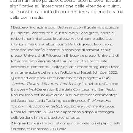
estremamente parziale. Questo fatto ha delle ricadute
significative sull’interpretazione delle vicende e, quindi,
sulle nostre capacità di comprendere appieno la trama
della commedia.
1
Desidero ringraziare Luigi Battezzato con il quale ho discusso a
più riprese il contenuto di questo lavoro. Sono grato, inoltre, ai
revisori anonimi di
Lexis
, le cui osservazioni hanno sollecitato
ulteriori riflessioni su alcuni punti. Parti di questo lavoro sono
state discusse proficuamente in occasione di seminari tenuti
presso l’Università di Friburgo in Brisgovia e presso l’Università di
Pavia: ringrazio Virginia Mastellari per l’invito e per queste
occasioni di confronto. Le citazioni da Menandro seguono il testo
e la numerazione dei versi dell’edizione di Kassel, Schröder 2022.
Questo articolo è realizzato nell’ambito del progetto
ATLAS –
Ancient Theatre: Literature And Society
finanziato dall’Unione
Europea – NextGeneration EU e dalla Compagnia di San Paolo.
Non mi sono potuto avvalere della nuova edizione commentata
dei
Sicioni
curata da Paola Ingrosso (Ingrosso, P.
Menandro.
“Sicioni”. Introduzione, testo, traduzione e commento
. Lecce:
Pensa Multimedia, 2024) che è apparsa solo dopo la consegna
della versione finale di questo contributo.
2
Riguardo alle indicazioni sticometriche presenti nel papiro della
Sorbona, cf. Blanchard 2009, cxiv.