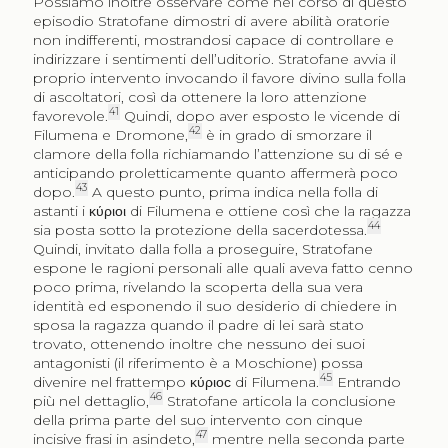
Possiamo inoltre osservare come nel corso di questo
episodio Stratofane dimostri di avere abilità oratorie
non indifferenti, mostrandosi capace di controllare e
indirizzare i sentimenti dell’uditorio. Stratofane avvia il
proprio intervento invocando il favore divino sulla folla
di ascoltatori, così da ottenere la loro attenzione
41
favorevole.
Quindi, dopo aver esposto le vicende di
42
Filumena e Dromone,
è in grado di smorzare il
clamore della folla richiamando l’attenzione su di sé e
anticipando proletticamente quanto affermerà poco
43
dopo.
A questo punto, prima indica nella folla di
astanti i
κύριοι
di Filumena e ottiene così che la ragazza
44
sia posta sotto la protezione della sacerdotessa.
Quindi, invitato dalla folla a proseguire, Stratofane
espone le ragioni personali alle quali aveva fatto cenno
poco prima, rivelando la scoperta della sua vera
identità ed esponendo il suo desiderio di chiedere in
sposa la ragazza quando il padre di lei sarà stato
trovato, ottenendo inoltre che nessuno dei suoi
antagonisti (il riferimento è a Moschione) possa
45
divenire nel frattempo
κύριοϲ
di Filumena.
Entrando
46
più nel dettaglio,
Stratofane articola la conclusione
della prima parte del suo intervento con cinque
47
incisive frasi in asindeto,
mentre nella seconda parte