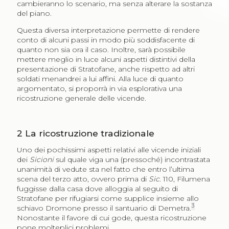
cambieranno lo scenario, ma senza alterare la sostanza
del piano.
Questa diversa interpretazione permette di rendere
conto di alcuni passi in modo più soddisfacente di
quanto non sia ora il caso. Inoltre, sarà possibile
mettere meglio in luce alcuni aspetti distintivi della
presentazione di Stratofane, anche rispetto ad altri
soldati menandrei a lui affini. Alla luce di quanto
argomentato, si proporrà in via esplorativa una
ricostruzione generale delle vicende.
2
La ricostruzione tradizionale
Uno dei pochissimi aspetti relativi alle vicende iniziali
dei
Sicioni
sul quale viga una (pressoché) incontrastata
unanimità di vedute sta nel fatto che entro l’ultima
scena del terzo atto, ovvero prima di
Sic
. 110, Filumena
fuggisse dalla casa dove alloggia al seguito di
Stratofane per rifugiarsi come supplice insieme allo
3
schiavo Dromone presso il santuario di Demetra.
Nonostante il favore di cui gode, questa ricostruzione
pone molteplici problemi.