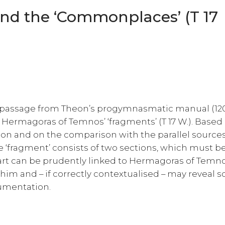
d the ‘Commonplaces’ (T 17
 a passage from Theon’s progymnasmatic manual (120
g Hermagoras of Temnos’ ‘fragments’ (T 17 W.). Based
ion and on the comparison with the parallel sources
e ‘fragment’ consists of two sections, which must b
 part can be prudently linked to Hermagoras of Temno
o him and – if correctly contextualised – may reveal
gumentation.