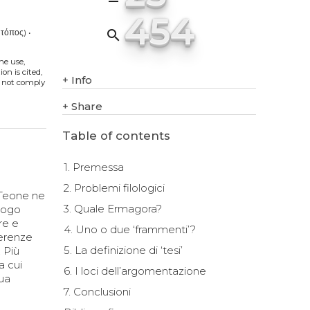
454
search
 τόπος)
•
The use,
on is cited,
+
Info
s not comply
+
Share
Table of contents
1. Premessa
2. Problemi filologici
, Teone ne
3. Quale Ermagora?
luogo
re e
4. Uno o due ‘frammenti’?
ferenze
5. La definizione di ‘tesi’
. Più
a cui
6. I loci dell’argomentazione
sua
7. Conclusioni