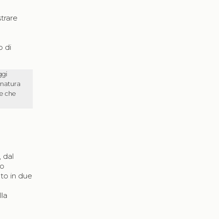
trare
o di
ggi
 natura
re che
, dal
no
ato in due
la