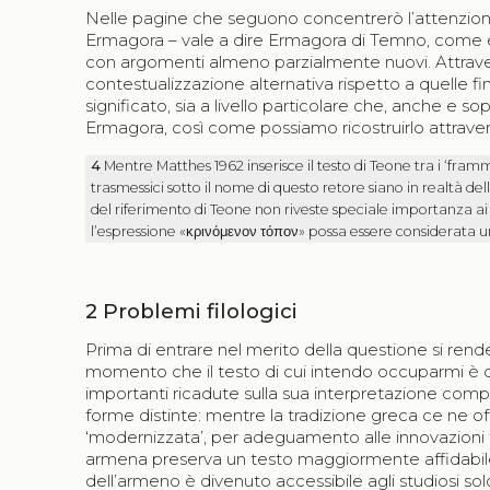
Nelle pagine che seguono concentrerò l’attenzione,
Ermagora – vale a dire Ermagora di Temno, come è 
con argomenti almeno parzialmente nuovi. Attraver
contestualizzazione alternativa rispetto a quelle f
significato, sia a livello particolare che, anche e 
Ermagora, così come possiamo ricostruirlo attraverso
4
Mentre Matthes 1962 inserisce il testo di Teone tra i ‘fram
trasmessici sotto il nome di questo retore siano in realtà d
del riferimento di Teone non riveste speciale importanza ai 
l’espressione «
κρινόμενον τόπον
» possa essere considerata u
2
Problemi filologici
Prima di entrare nel merito della questione si rende
momento che il testo di cui intendo occuparmi è c
importanti ricadute sulla sua interpretazione comp
forme distinte: mentre la tradizione greca ce ne o
‘modernizzata’, per adeguamento alle innovazioni 
armena preserva un testo maggiormente affidabile e
dell’armeno è divenuto accessibile agli studiosi sol