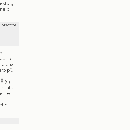
sto gli
che di
se precoce
ua
abilito
ono una
ero più
o
8
.
(b)
n sulla
sente
 che