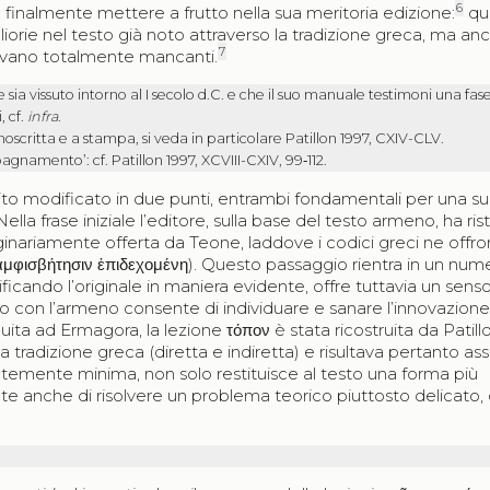
6
 finalmente mettere a frutto nella sua meritoria edizione:
que
orie nel testo già noto attraverso la tradizione greca, ma an
7
ltavano totalmente mancanti.
ia vissuto intorno al I secolo d.C. e che il suo manuale testimoni una fa
 cf.
infra
.
scritta e a stampa, si veda in particolare Patillon 1997, CXIV-CLV.
pagnamento’: cf. Patillon 1997, XCVIII-CXIV, 99‑112.
cito modificato in due punti, entrambi fondamentali per una s
a frase iniziale l’editore, sulla base del testo armeno, ha rist
riginariamente offerta da Teone, laddove i codici greci ne offr
 ἀμφισβήτησιν ἐπιδεχομένη
). Questo passaggio rientra in un num
ificando l’originale in maniera evidente, offre tuttavia un sens
o con l’armeno consente di individuare e sanare l’innovazione
buita ad Ermagora, la lezione
τόπον
è stata ricostruita da Patillo
 tradizione greca (diretta e indiretta) e risultava pertanto as
entemente minima, non solo restituisce al testo una forma più
e anche di risolvere un problema teorico piuttosto delicato,