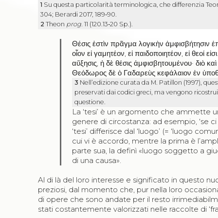
1
Su questa particolarità terminologica, che differenzia Teo
304; Berardi 2017, 189‑90.
2
Theon
prog.
11 (120.13‑20 Sp.).
Θέσις ἐστὶν πρᾶγμα λογικὴν ἀμφισβήτησιν
οἷον εἰ γαμητέον
,
εἰ παιδοποιητέον
,
εἰ θεοί εἰσι
αὔξησις
,
ἡ δὲ θέσις ἀμφισβητουμένου· διὸ κα
Θεόδωρος δὲ ὁ Γαδαρεὺς κεφάλαιον ἐν ὑποθ
3
Nell’edizione curata da M. Patillon (1997), que
preservati dai codici greci, ma vengono ricostrui
questione.
La ‘tesi’ è un argomento che ammette una
genere di circostanza: ad esempio, ‘se ci si
‘tesi’ differisce dal ‘luogo’ (= ‘luogo comu
cui vi è accordo, mentre la prima è l’amp
parte sua, la definì «luogo soggetto a gi
di una causa».
Al di là del loro interesse e significato in questo n
preziosi, dal momento che, pur nella loro occasio
di opere che sono andate per il resto irrimediab
stati costantemente valorizzati nelle raccolte di ‘fra