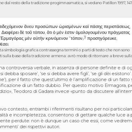
ne dal resto della tradizione progimnasmatica, si vedano Patillon 1997, 14
 ἐπιδεχόμενον ἄνευ προσώπων ὡρισμένων καὶ πάσης περιστάσεως
,
.
Διαφέρει δὲ τοῦ τόπου
,
ὅτι ὁ μέν ἐστιν ὁμολογουμένου πράγματος
3
ὶ Ἑρμαγόρας μὲν αὐτὴν κρινόμενον ˹τόπον˼
προσηγόρευκε
,
έσει
.
sta simbologia grafica contrassegna termini o parti di testo che non sono
ti sulla base della tradizione armena: avrò modo di ritornare a breve sull
 controversia verbale, in assenza di persone definite e di og
 debba sposare’, ‘se si debba avere figli’, ‘se gli dèi esistono’
ne’), per il fatto che quest’ultimo è l’amplificazione di un fatto 
lificazione di un fatto dubbio. Per questo motivo Ermagora, p
udizio», Teodoro di Gadara invece «punto da discutere all’inter
uovo contesto, entrambi i riferimenti risultano per noi particol
nalità e incompletezza, consentono di gettare qualche luce a 
ilmente perdute: non è dunque un caso che essi, come vedrem
mmenti’ dei rispettivi autori.