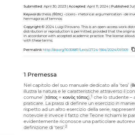
Submitted:
April 30, 2023 |
Accepted:
April 11, 2024 |
Published
Jul
Keywords
thesis (θέσις)
•
cicero
•
rhetorical argumentation
•
de in
hermagoras of temnos
Copyright
© 2024 Luigi Pirovano.
This is an open-access work dis
distribution or reproduction is permitted, provided that the origina
in accordance with accepted academic practice. The license allows
with these terms.
content_co
Permalink
http://doi.org/10.30687/Lexis/2724-1564/2024/01/009
1
Premessa
Nel capitolo del suo manuale dedicato alla ‘tesi’ (
θ
illustra la natura e le caratteristiche attraverso il 
1
comune’ (
τόπος
=
κοινὸς τόπος
),
che lo studente – 
praticare. La prassi di definire un esercizio in man
rispetto ad un altro esercizio della serie, rapprese
notevole è invece il fatto che Teone richiami le pa
evidentemente riconosce una particolare autorevo
2
definizione di ‘tesi’: