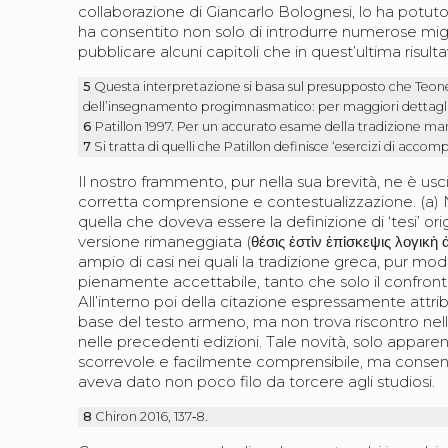
collaborazione di Giancarlo Bolognesi, lo ha potuto
ha consentito non solo di introdurre numerose migli
pubblicare alcuni capitoli che in quest’ultima risu
5
Questa interpretazione si basa sul presupposto che Teone s
dell’insegnamento progimnasmatico: per maggiori dettagli,
6
Patillon 1997. Per un accurato esame della tradizione mano
7
Si tratta di quelli che Patillon definisce ‘esercizi di accom
Il nostro frammento, pur nella sua brevità, ne è us
corretta comprensione e contestualizzazione. (a) Nell
quella che doveva essere la definizione di ‘tesi’ o
versione rimaneggiata (
θέσις ἐστὶν ἐπίσκεψις λογικὴ
ampio di casi nei quali la tradizione greca, pur mod
pienamente accettabile, tanto che solo il confront
All’interno poi della citazione espressamente attri
base del testo armeno, ma non trova riscontro nella
nelle precedenti edizioni. Tale novità, solo appar
scorrevole e facilmente comprensibile, ma consent
aveva dato non poco filo da torcere agli studiosi.
8
Chiron 2016, 137‑8.