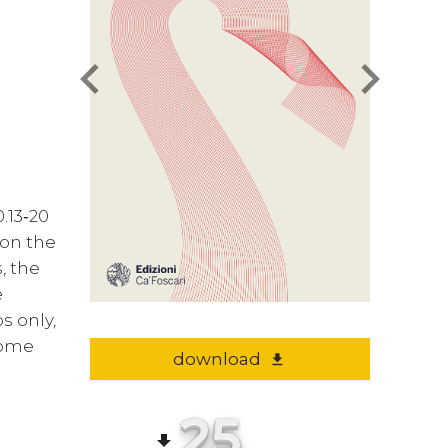
chevron_left
chevron_right
.13‑20
 on the
, the
e
s only,
 some
download
file_download
25
file_download