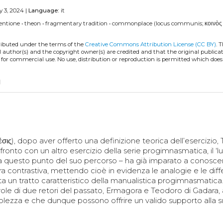
y 3, 2024 |
Language:
it
ventione
•
theon
•
fragmentary tradition
•
commonplace (locus communis; κοινὸς
tributed under the terms of the
Creative Commons Attribution License (CC BY)
. 
l author(s) and the copyright owner(s) are credited and that the original publicati
 for commercial use. No use, distribution or reproduction is permitted which doe
py
έσις
), dopo aver offerto una definizione teorica dell’esercizio
confronto con un altro esercizio della serie progimnasmatica, il ‘
a questo punto del suo percorso – ha già imparato a conosce
iera contrastiva, mettendo cioè in evidenza le analogie e le dif
nta un tratto caratteristico della manualistica progimnasmatica
role di due retori del passato, Ermagora e Teodoro di Gadara, 
lezza e che dunque possono offrire un valido supporto alla 