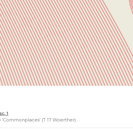
c. 1
e ‘Commonplaces’ (T 17 Woerther)