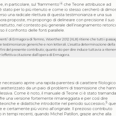
4
 in particolare, sul ‘frammento’
che Teone attribuisce ad
stato per lo più ritenuto e come io stesso cercherò di dimos
so una radicale rilettura di questa testimonianza e una sua
inora proposte, mi propongo di delineare con precisione il suo
soprattutto, nel contesto più generale dell’insegnamento retoric
 il confronto delle fonti parallele.
menti’ di Ermagora di Temno, Woerther 2012 (XLIII) ritiene che tutti i passa
elle testimonianze generiche e non letterali. L’esatta determinazione della
fini del presente contributo; quanto sto per dire induce tuttavia a ritene
n’effettiva citazione dall’opera di Ermagora.
 necessario aprire una rapida parentesi di carattere filologico
aratterizzato da un paio di problemi di trasmissione che han
lessiva. Come è noto, il manuale di Teone ci è stato tramand
ffre una versione fortemente rimaneggiata e per così dire
5
teoriche e didattiche introdotte nel periodo successivo,
quel
 certamente più vicino all’originale. Il prezioso contributo
o in tempi recenti, quando Michel Patillon, grazie anche alla