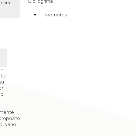
Bibliografia
7 nota
Footnotes
a
ni
. La
su
er
no
armente
proposito
o, siano