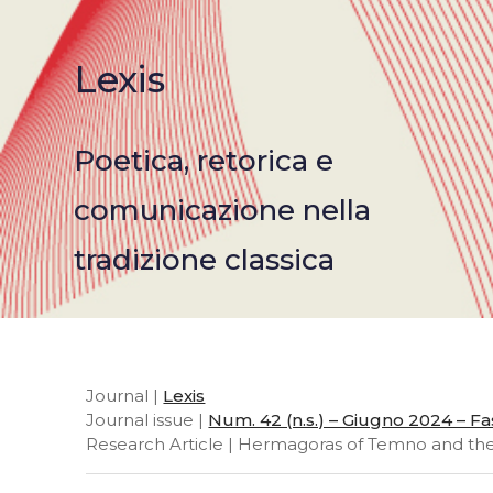
Lexis
Poetica, retorica e
comunicazione nella
tradizione classica
Journal |
Lexis
Journal issue |
Num. 42 (n.s.) – Giugno 2024 – Fas
Research Article | Hermagoras of Temno and th