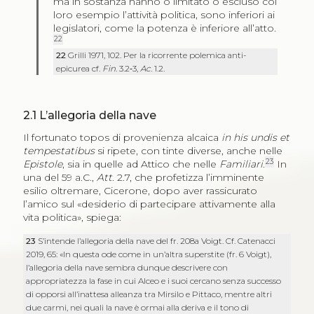
ma in sostanza hanno o limitato o escluso col
loro esempio l’attività politica, sono inferiori ai
legislatori, come la potenza è inferiore all’atto.
22
22
Grilli 1971, 102. Per la ricorrente polemica anti-
epicurea cf.
Fin
. 3.2‑3,
Ac
. 1.2.
2.1
L’allegoria della nave
Il fortunato topos di provenienza alcaica
in his undis et
tempestatibus
si ripete, con tinte diverse, anche nelle
23
Epistole
, sia in quelle ad Attico che nelle
Familiari
.
In
una del 59 a.C.,
Att
. 2.7, che profetizza l’imminente
esilio oltremare, Cicerone, dopo aver rassicurato
l’amico sul «desiderio di partecipare attivamente alla
vita politica», spiega:
23
S’intende l’allegoria della nave del fr. 208a Voigt. Cf. Catenacci
2019, 65: «In questa ode come in un’altra superstite (fr. 6 Voigt),
l’allegoria della nave sembra dunque descrivere con
appropriatezza la fase in cui Alceo e i suoi cercano senza successo
di opporsi all’inattesa alleanza tra Mirsilo e Pittaco, mentre altri
due carmi, nei quali la nave è ormai alla deriva e il tono di