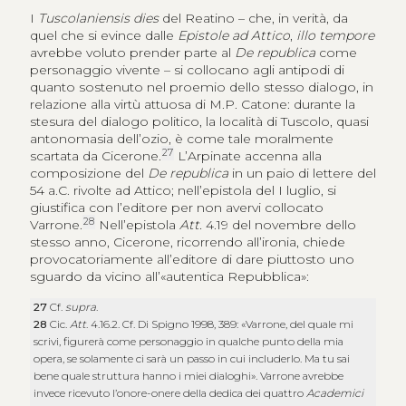
I
Tuscolaniensis dies
del Reatino – che, in verità, da
quel che si evince dalle
Epistole ad Attico
,
illo tempore
avrebbe voluto prender parte al
De republica
come
personaggio vivente – si collocano agli antipodi di
quanto sostenuto nel proemio dello stesso dialogo, in
relazione alla virtù attuosa di M.P. Catone: durante la
stesura del dialogo politico, la località di Tuscolo, quasi
antonomasia dell’ozio, è come tale moralmente
27
scartata da Cicerone.
L’Arpinate accenna alla
composizione del
De republica
in un paio di lettere del
54 a.C. rivolte ad Attico; nell’epistola del I luglio, si
giustifica con l’editore per non avervi collocato
28
Varrone.
Nell’epistola
Att.
4.19 del novembre dello
stesso anno, Cicerone, ricorrendo all’ironia, chiede
provocatoriamente all’editore di dare piuttosto uno
sguardo da vicino all’«autentica Repubblica»:
27
Cf.
supra
.
28
Cic.
Att
. 4.16.2. Cf. Di Spigno 1998, 389: «Varrone, del quale mi
scrivi, figurerà come personaggio in qualche punto della mia
opera, se solamente ci sarà un passo in cui includerlo. Ma tu sai
bene quale struttura hanno i miei dialoghi». Varrone avrebbe
invece ricevuto l’onore-onere della dedica dei quattro
Academici