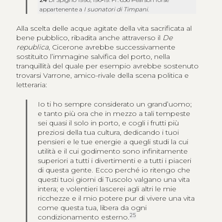
appartenente a
I suonatori di Timpani
.
Alla scelta delle acque agitate della vita sacrificata al
bene pubblico, ribadita anche attraverso il
De
republica
, Cicerone avrebbe successivamente
sostituito l’immagine salvifica del porto, nella
tranquillità del quale per esempio avrebbe sostenuto
trovarsi Varrone, amico-rivale della scena politica e
letteraria:
Io ti ho sempre considerato un grand’uomo;
e tanto più ora che in mezzo a tali tempeste
sei quasi il solo in porto, e cogli i frutti più
preziosi della tua cultura, dedicando i tuoi
pensieri e le tue energie a quegli studi la cui
utilità e il cui godimento sono infinitamente
superiori a tutti i divertimenti e a tutti i piaceri
di questa gente. Ecco perché io ritengo che
questi tuoi giorni di Tuscolo valgano una vita
intera; e volentieri lascerei agli altri le mie
ricchezze e il mio potere pur di vivere una vita
come questa tua, libera da ogni
25
condizionamento esterno.