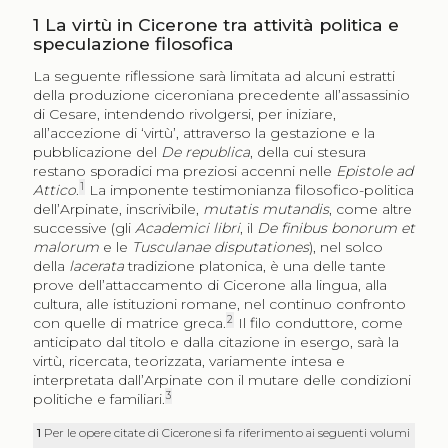
1
La virtù in Cicerone tra attività politica e
speculazione filosofica
La seguente riflessione sarà limitata ad alcuni estratti
della produzione ciceroniana precedente all’assassinio
di Cesare, intendendo rivolgersi, per iniziare,
all’accezione di ‘virtù’, attraverso la gestazione e la
pubblicazione del
De republica
, della cui stesura
restano sporadici ma preziosi accenni nelle
Epistole ad
1
Attico
.
La imponente testimonianza filosofico-politica
dell’Arpinate, inscrivibile,
mutatis mutandis
, come altre
successive (gli
Academici libri
, il
De finibus bonorum et
malorum
e le
Tusculanae disputationes
), nel solco
della
lacerata
tradizione platonica, è una delle tante
prove dell’attaccamento di Cicerone alla lingua, alla
cultura, alle istituzioni romane, nel continuo confronto
2
con quelle di matrice greca.
Il filo conduttore, come
anticipato dal titolo e dalla citazione in esergo, sarà la
virtù, ricercata, teorizzata, variamente intesa e
interpretata dall’Arpinate con il mutare delle condizioni
3
politiche e familiari.
1
Per le opere citate di Cicerone si fa riferimento ai seguenti volumi