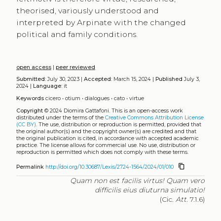
theorised, variously understood and
interpreted by Arpinate with the changed
political and family conditions.
open access
|
peer reviewed
Submitted:
July 30, 2023 |
Accepted:
March 15, 2024 |
Published
July 3,
2024 |
Language:
it
Keywords
cicero
•
otium
•
dialogues
•
cato
•
virtue
Copyright
© 2024 Diomira Gattafoni.
This is an open-access work
distributed under the terms of the
Creative Commons Attribution License
(CC BY)
. The use, distribution or reproduction is permitted, provided that
the original author(s) and the copyright owner(s) are credited and that
the original publication is cited, in accordance with accepted academic
practice. The license allows for commercial use. No use, distribution or
reproduction is permitted which does not comply with these terms.
content_copy
Permalink
http://doi.org/10.30687/Lexis/2724-1564/2024/01/010
Quam non est facilis virtus!
Quam vero
difficilis eius diuturna simulatio!
(Cic.
Att
. 7.1.6)