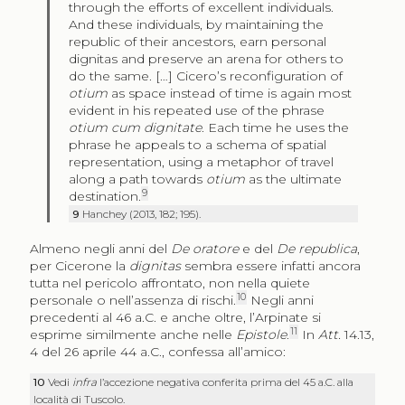
through the efforts of excellent individuals.
And these individuals, by maintaining the
republic of their ancestors, earn personal
dignitas and preserve an arena for others to
do the same. […] Cicero’s reconfiguration of
otium
as space instead of time is again most
evident in his repeated use of the phrase
otium cum dignitate
. Each time he uses the
phrase he appeals to a schema of spatial
representation, using a metaphor of travel
along a path towards
otium
as the ultimate
9
destination.
9
Hanchey (2013, 182; 195).
Almeno negli anni del
De oratore
e del
De republica
,
per Cicerone la
dignitas
sembra essere infatti ancora
tutta nel pericolo affrontato, non nella quiete
10
personale o nell’assenza di rischi.
Negli anni
precedenti al 46 a.C. e anche oltre, l’Arpinate si
11
esprime similmente anche nelle
Epistole
.
In
Att.
14.13,
4 del 26 aprile 44 a.C., confessa all’amico:
10
Vedi
infra
l’accezione negativa conferita prima del 45 a.C. alla
località di Tuscolo.