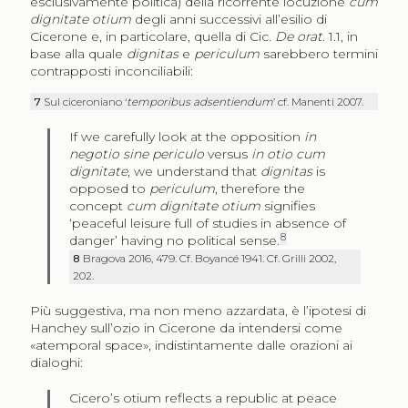
esclusivamente politica) della ricorrente locuzione
cum
dignitate otium
degli anni successivi all’esilio di
Cicerone e, in particolare, quella di Cic.
De orat
. 1.1, in
base alla quale
dignitas
e
periculum
sarebbero termini
contrapposti inconciliabili:
7
Sul ciceroniano ‘
temporibus adsentiendum
’ cf. Manenti 2007.
If we carefully look at the opposition
in
negotio sine periculo
versus
in otio cum
dignitate
, we understand that
dignitas
is
opposed to
periculum
, therefore the
concept
cum dignitate otium
signifies
‘peaceful leisure full of studies in absence of
8
danger’ having no political sense.
8
Bragova 2016, 479. Cf. Boyancé 1941. Cf. Grilli 2002,
202.
Più suggestiva, ma non meno azzardata, è l’ipotesi di
Hanchey sull’ozio in Cicerone da intendersi come
«atemporal space», indistintamente dalle orazioni ai
dialoghi:
Cicero’s otium reflects a republic at peace