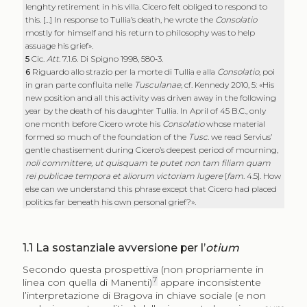
lenghty retirement in his villa. Cicero felt obliged to respond to
this. […] In response to Tullia’s death, he wrote the
Consolatio
mostly for himself and his return to philosophy was to help
assuage his grief».
5
Cic.
Att
. 7.1.6. Di Spigno 1998, 580‑3.
6
Riguardo allo strazio per la morte di Tullia e alla
Consolatio
, poi
in gran parte confluita nelle
Tusculanae
, cf. Kennedy 2010, 5: «His
new position and all this activity was driven away in the following
year by the death of his daughter Tullia. In April of 45 B.C., only
one month before Cicero wrote his
Consolatio
whose material
formed so much of the foundation of the
Tusc
. we read Servius’
gentle chastisement during Cicero’s deepest period of mourning,
noli committere, ut quisquam te putet non tam filiam quam
rei publicae tempora et aliorum victoriam lugere
[
fam
. 4.5]. How
else can we understand this phrase except that Cicero had placed
politics far beneath his own personal grief?».
1.1
La sostanziale avversione per l’
otium
Secondo questa prospettiva (non propriamente in
7
linea con quella di Manenti)
appare inconsistente
l’interpretazione di Bragova in chiave sociale (e non