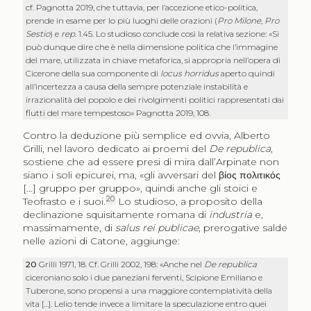
cf. Pagnotta 2019, che tuttavia, per l’accezione etico-politica,
prende in esame per lo più luoghi delle orazioni (
Pro Milone
,
Pro
Sestio
) e
rep
. 1.45. Lo studioso conclude così la relativa sezione: «Si
può dunque dire che è nella dimensione politica che l’immagine
del mare, utilizzata in chiave metaforica, si appropria nell’opera di
Cicerone della sua componente di
locus horridus
aperto quindi
all’incertezza a causa della sempre potenziale instabilità e
irrazionalità del popolo e dei rivolgimenti politici rappresentati dai
flutti del mare tempestoso» Pagnotta 2019, 108.
Contro la deduzione più semplice ed ovvia, Alberto
Grilli, nel lavoro dedicato ai proemi del
De republica
,
sostiene che ad essere presi di mira dall’Arpinate non
siano i soli epicurei, ma, «gli avversari del
βίος πολιτικός
[…] gruppo per gruppo», quindi anche gli stoici e
20
Teofrasto e i suoi.
Lo studioso, a proposito della
declinazione squisitamente romana di
industria
e,
massimamente, di
salus rei publicae
, prerogative salde
nelle azioni di Catone, aggiunge:
20
Grilli 1971, 18. Cf. Grilli 2002, 198: «Anche nel
De republica
ciceroniano solo i due paneziani ferventi, Scipione Emiliano e
Tuberone, sono propensi a una maggiore contemplatività della
vita […]. Lelio tende invece a limitare la speculazione entro quei