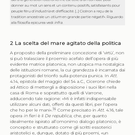
donner au mot un sens et un contenu positifs, satisfaisants pour
peuple féru d’
industria
et d’efficacité. […] Cicéron a reçu de la
tradition ancestrale un
otium
en grande partie négatif». Riguardo
alla filosofia epicurea vedi
infra
.
2
La scelta del mare agitato della politica
A proposito della preliminare concezione di ‘virtù’, non
si può tralasciare il proemio acefalo dell’opera di più
evidente matrice platonica, non utopica ma nostalgica
delle istituzioni romane, la cui grandezza è incarnata dai
protagonisti del trionfo sulla potenza punica. In
Att
.
4.14, epistola del maggio del 54 a.C., Cicerone chiede
ad Attico di mettergli a disposizione i suoi libri nella
casa di Roma e soprattutto quelli di Varrone,
adducendo tale ragione: «Mi è infatti indispensabile
utilizzare alcuni dati, offerti da questi libri, per l’opera
14
che ho per le mani».
Come precisato in
Att
. 4.16, tale
opera
in fieri
è il
De republica
, che, per quanto
idealmente ispirato all’omonimo dialogo platonico, è
concepito e strutturato come gli scritti essoterici
aristotelici e, dunque, dotato di più proemi, «un