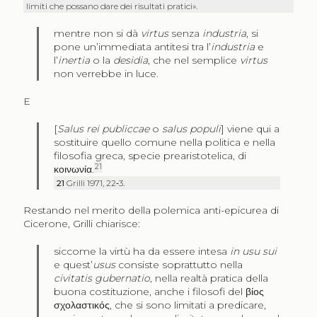
limiti che possano dare dei risultati pratici».
mentre non si dà
virtus
senza
industria
, si
pone un’immediata antitesi tra l’
industria
e
l’
inertia
o la
desidia
, che nel semplice
virtus
non verrebbe in luce.
E
[
Salus rei publiccae
o
salus populi
] viene qui a
sostituire quello comune nella politica e nella
filosofia greca, specie prearistotelica, di
21
κοινωνία
.
21
Grilli 1971, 22‑3.
Restando nel merito della polemica anti-epicurea di
Cicerone, Grilli chiarisce:
siccome la virtù ha da essere intesa
in usu sui
e quest’
usus
consiste soprattutto nella
civitatis gubernatio
, nella realtà pratica della
buona costituzione, anche i filosofi del
βίος
σχολαστικός
, che si sono limitati a predicare,