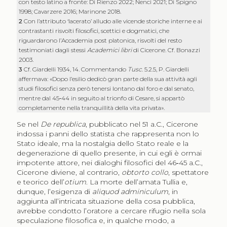
con testo latino a fronte: Di Rienzo 2022; Nenci 2021; Di Spigno
1998; Cavarzere 2016; Marinone 2018.
2
Con l’attributo ‘lacerato’ alludo alle vicende storiche interne e ai
contrastanti risvolti filosofici, scettici e dogmatici, che
riguardarono l’Accademia post platonica, risvolti del resto
testimoniati dagli stessi
Academici libri
di Cicerone. Cf. Bonazzi
2003.
3
Cf. Giardelli 1934, 14. Commentando
Tusc
. 5.2.5, P. Giardelli
affermava: «Dopo l’esilio dedicò gran parte della sua attività agli
studi filosofici senza però tenersi lontano dal foro e dal senato,
mentre dal 45‑44 in seguito al trionfo di Cesare, si appartò
completamente nella tranquillità della vita privata».
Se nel
De republica
, pubblicato nel 51 a.C., Cicerone
indossa i panni dello statista che rappresenta non lo
Stato ideale, ma la nostalgia dello Stato reale e la
degenerazione di quello presente, in cui egli è ormai
impotente attore, nei dialoghi filosofici del 46‑45 a.C.,
Cicerone diviene, al contrario,
obtorto collo
, spettatore
e teorico dell’
otium
. La morte dell’amata Tullia e,
dunque, l’esigenza di
aliquod adminiculum
, in
aggiunta all’intricata situazione della cosa pubblica,
avrebbe condotto l’oratore a cercare rifugio nella sola
speculazione filosofica e, in qualche modo, a