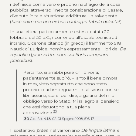
ridefinisce come vero e proprio naufragio della cosa
pubblica, attraverso l’inedita considerazione di Cesare,
divenuto in tale situazione addirittura un salvagente
(
haec enim me una ex hoc naufragio tabula delectat
).
In una lettera particolarmente estesa, datata 20
febbraio del 50 a.C., ricorrendo all’usuale tecnica ad
intarsio, Cicerone citando (in greco) il frammento 918
Nauck di Euripide, nomina espressamente i libri del
De
republica
(
praesertim cum sex libris tamquam
praedibus
):
Pertanto, si arrabbi pure chi lo vorrà;
pazientemente subirò. «Tanto il bene dimora
in me», visto soprattutto che sono stato
proprio io ad impegnarmi in tal senso con sei
libri assunti, starei per dire, a garanti del mio
obbligo verso lo Stato. Mi rallegro al pensiero
che essi riscuotono la tua piena
30
approvazione.
30
Cic.
Att
. 4.1.8. Cf. Di Spigno 1998, 516‑17.
Il sostantivo
praes
, nel varroniano
De lingua latina
, è