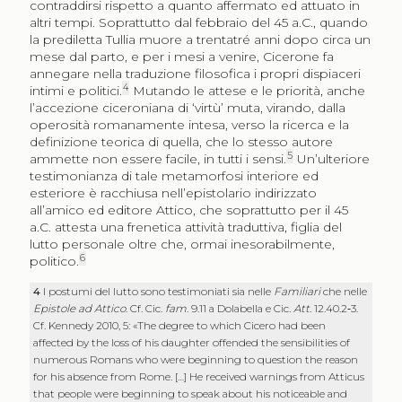
contraddirsi rispetto a quanto affermato ed attuato in
altri tempi. Soprattutto dal febbraio del 45 a.C., quando
la prediletta Tullia muore a trentatré anni dopo circa un
mese dal parto, e per i mesi a venire, Cicerone fa
annegare nella traduzione filosofica i propri dispiaceri
4
intimi e politici.
Mutando le attese e le priorità, anche
l’accezione ciceroniana di ‘virtù’ muta, virando, dalla
operosità romanamente intesa, verso la ricerca e la
definizione teorica di quella, che lo stesso autore
5
ammette non essere facile, in tutti i sensi.
Un’ulteriore
testimonianza di tale metamorfosi interiore ed
esteriore è racchiusa nell’epistolario indirizzato
all’amico ed editore Attico, che soprattutto per il 45
a.C. attesta una frenetica attività traduttiva, figlia del
lutto personale oltre che, ormai inesorabilmente,
6
politico.
4
I postumi del lutto sono testimoniati sia nelle
Familiari
che nelle
Epistole ad Attico
. Cf. Cic.
fam
. 9.11 a Dolabella e Cic.
Att
. 12.40.2‑3.
Cf. Kennedy 2010, 5: «The degree to which Cicero had been
affected by the loss of his daughter offended the sensibilities of
numerous Romans who were beginning to question the reason
for his absence from Rome. […] He received warnings from Atticus
that people were beginning to speak about his noticeable and