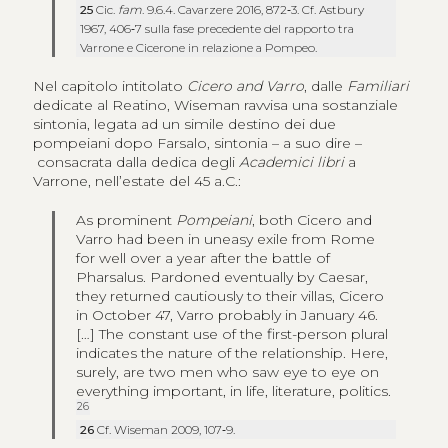
25
Cic.
fam
. 9.6.4. Cavarzere 2016, 872‑3. Cf. Astbury
1967, 406‑7 sulla fase precedente del rapporto tra
Varrone e Cicerone in relazione a Pompeo.
Nel capitolo intitolato
Cicero and Varro
, dalle
Familiari
dedicate al Reatino, Wiseman ravvisa una sostanziale
sintonia, legata ad un simile destino dei due
pompeiani dopo Farsalo, sintonia – a suo dire –
consacrata dalla dedica degli
Academici libri
a
Varrone, nell’estate del 45 a.C.:
As prominent
Pompeiani
, both Cicero and
Varro had been in uneasy exile from Rome
for well over a year after the battle of
Pharsalus. Pardoned eventually by Caesar,
they returned cautiously to their villas, Cicero
in October 47, Varro probably in January 46.
[…] The constant use of the first-person plural
indicates the nature of the relationship. Here,
surely, are two men who saw eye to eye on
everything important, in life, literature, politics.
26
26
Cf. Wiseman 2009, 107‑9.