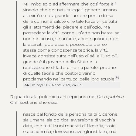
Mi limito solo ad affermare che così forte è il
vincolo che per natura lega il genere umano
alla virtù e così grande l’amore per la difesa
della comune salute che tale forza vince tutti
gli allettamenti del piacere e dell’ozio. Ma
possedere la virtù come un’arte non basta, se
non ne fai uso; se un’arte, anche quando non
la eserciti, può essere posseduta per se
stessa come conoscenza teorica, la virtù
invece consiste tutta nell’uso di sé; e l’uso più
grande è il governo dello Stato e la
realizzazione di fatto e non a parole, proprio
di quelle teorie che costoro vanno
34
proclamando nei cantucci delle loro scuole.
34
Cic.
rep
. 1.1‑2. Nenci 2021, 242‑3.
Riguardo alla polemica anti-epicurea nel
De republica
,
Grilli sostiene che essa:
nasce dal fondo della personalità di Cicerone,
sia umana, sia politica: avversione di vecchia
data, che tutti i suoi maestri di filosofia, stoici
e accademici, dovevano avergli instillato, ma