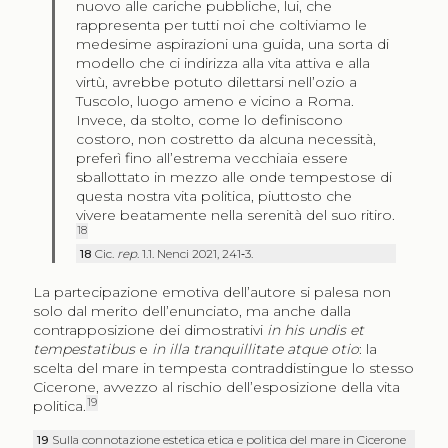
nuovo alle cariche pubbliche, lui, che
rappresenta per tutti noi che coltiviamo le
medesime aspirazioni una guida, una sorta di
modello che ci indirizza alla vita attiva e alla
virtù, avrebbe potuto dilettarsi nell’ozio a
Tuscolo, luogo ameno e vicino a Roma.
Invece, da stolto, come lo definiscono
costoro, non costretto da alcuna necessità,
preferì fino all’estrema vecchiaia essere
sballottato in mezzo alle onde tempestose di
questa nostra vita politica, piuttosto che
vivere beatamente nella serenità del suo ritiro.
18
18
Cic.
rep
. 1.1. Nenci 2021, 241‑3.
La partecipazione emotiva dell’autore si palesa non
solo dal merito dell’enunciato, ma anche dalla
contrapposizione dei dimostrativi
in his undis et
tempestatibus
e
in illa tranquillitate atque otio
: la
scelta del mare in tempesta contraddistingue lo stesso
Cicerone, avvezzo al rischio dell’esposizione della vita
19
politica.
19
Sulla connotazione estetica etica e politica del mare in Cicerone