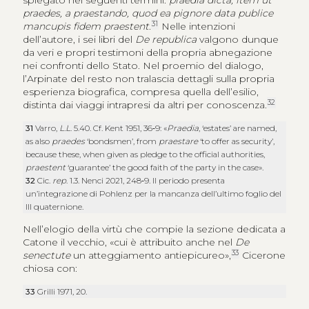
spiegato nei seguenti termini:
praedia dicta, item ut
praedes, a praestando, quod ea pignore data publice
31
mancupis fidem praestent
.
Nelle intenzioni
dell’autore, i sei libri del
De republica
valgono dunque
da veri e propri testimoni della propria abnegazione
nei confronti dello Stato. Nel proemio del dialogo,
l’Arpinate del resto non tralascia dettagli sulla propria
esperienza biografica, compresa quella dell’esilio,
32
distinta dai viaggi intrapresi da altri per conoscenza.
31
Varro,
L.L
. 5.40. Cf. Kent 1951, 36‑9: «
Praedia
, ‘estates’ are named,
as also
praedes
‘bondsmen’, from
praestare
‘to offer as security’,
because these, when given as pledge to the official authorities,
praestent
‘guarantee’ the good faith of the party in the case».
32
Cic.
rep
. 1.3. Nenci 2021, 248‑9. Il periodo presenta
un’integrazione di Pohlenz per la mancanza dell’ultimo foglio del
III quaternione.
Nell’elogio della virtù che compie la sezione dedicata a
Catone il vecchio, «cui è attribuito anche nel
De
33
senectute
un atteggiamento antiepicureo»,
Cicerone
chiosa con:
33
Grilli 1971, 20.