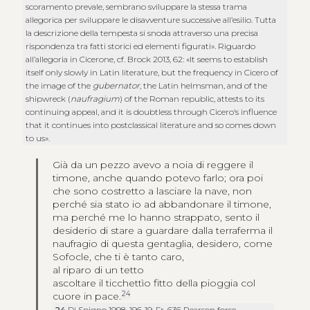
scoramento prevale, sembrano sviluppare la stessa trama
allegorica per sviluppare le disavventure successive all’esilio. Tutta
la descrizione della tempesta si snoda attraverso una precisa
rispondenza tra fatti storici ed elementi figurati». Riguardo
all’allegoria in Cicerone, cf. Brock 2013, 62: «It seems to establish
itself only slowly in Latin literature, but the frequency in Cicero of
the image of the
gubernator
, the Latin helmsman, and of the
shipwreck (
naufragium
) of the Roman republic, attests to its
continuing appeal, and it is doubtless through Cicero‘s influence
that it continues into postclassical literature and so comes down
to us».
Già da un pezzo avevo a noia di reggere il
timone, anche quando potevo farlo; ora poi
che sono costretto a lasciare la nave, non
perché sia stato io ad abbandonare il timone,
ma perché me lo hanno strappato, sento il
desiderio di stare a guardare dalla terraferma il
naufragio di questa gentaglia, desidero, come
Sofocle, che ti è tanto caro,
al riparo di un tetto
ascoltare il ticchettìo fitto della pioggia col
24
cuore in pace.
24
Di Spigno 1998, 196‑19. Fr. 636 Pearson forse