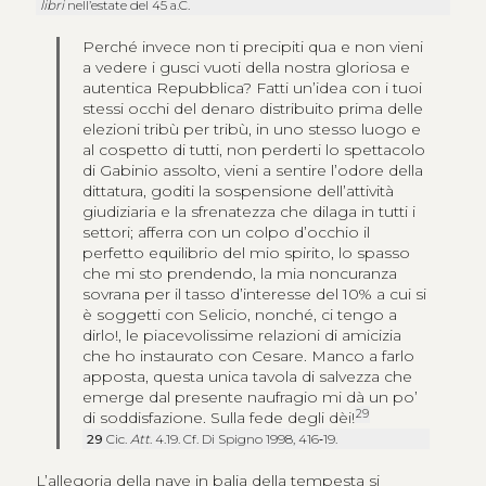
libri
nell’estate del 45 a.C.
Perché invece non ti precipiti qua e non vieni
a vedere i gusci vuoti della nostra gloriosa e
autentica Repubblica? Fatti un’idea con i tuoi
stessi occhi del denaro distribuito prima delle
elezioni tribù per tribù, in uno stesso luogo e
al cospetto di tutti, non perderti lo spettacolo
di Gabinio assolto, vieni a sentire l’odore della
dittatura, goditi la sospensione dell’attività
giudiziaria e la sfrenatezza che dilaga in tutti i
settori; afferra con un colpo d’occhio il
perfetto equilibrio del mio spirito, lo spasso
che mi sto prendendo, la mia noncuranza
sovrana per il tasso d’interesse del 10% a cui si
è soggetti con Selicio, nonché, ci tengo a
dirlo!, le piacevolissime relazioni di amicizia
che ho instaurato con Cesare. Manco a farlo
apposta, questa unica tavola di salvezza che
emerge dal presente naufragio mi dà un po’
29
di soddisfazione. Sulla fede degli dèi!
29
Cic.
Att
. 4.19. Cf. Di Spigno 1998, 416‑19.
L’allegoria della nave in balia della tempesta si