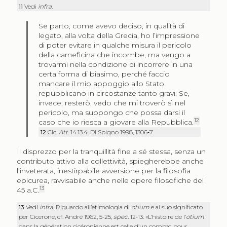
11
Vedi
infra
.
Se parto, come avevo deciso, in qualità di
legato, alla volta della Grecia, ho l’impressione
di poter evitare in qualche misura il pericolo
della carneficina che incombe, ma vengo a
trovarmi nella condizione di incorrere in una
certa forma di biasimo, perché faccio
mancare il mio appoggio allo Stato
repubblicano in circostanze tanto gravi. Se,
invece, resterò, vedo che mi troverò sì nel
pericolo, ma suppongo che possa darsi il
12
caso che io riesca a giovare alla Repubblica.
12
Cic.
Att
. 14.13.4. Di Spigno 1998, 1306‑7.
Il disprezzo per la tranquillità fine a sé stessa, senza un
contributo attivo alla collettività, spiegherebbe anche
l’inveterata, inestirpabile avversione per la filosofia
epicurea, ravvisabile anche nelle opere filosofiche del
13
45 a.C.
13
Vedi
infra
. Riguardo all’etimologia di
otium
e al suo significato
per Cicerone, cf. André 1962, 5‑25,
spec.
12‑13: «L’histoire de l’
otium
dans la génération cicéronienne est celle d’un combat pour