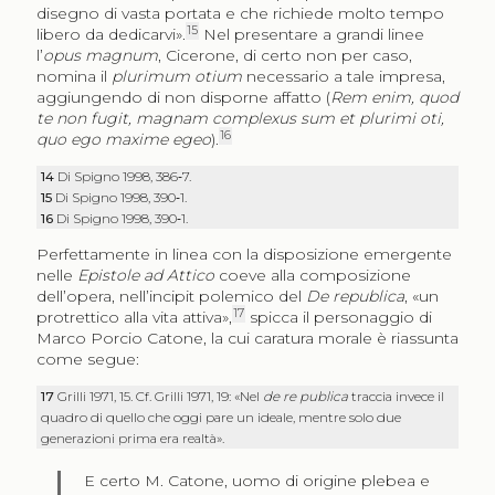
disegno di vasta portata e che richiede molto tempo
15
libero da dedicarvi».
Nel presentare a grandi linee
l’
opus magnum
, Cicerone, di certo non per caso,
nomina il
plurimum otium
necessario a tale impresa,
aggiungendo di non disporne affatto (
Rem enim, quod
te non fugit, magnam complexus sum et plurimi oti,
16
quo ego maxime egeo
).
14
Di Spigno 1998, 386‑7.
15
Di Spigno 1998, 390‑1.
16
Di Spigno 1998, 390‑1.
Perfettamente in linea con la disposizione emergente
nelle
Epistole ad Attico
coeve alla composizione
dell’opera, nell’incipit polemico del
De republica
, «un
17
protrettico alla vita attiva»,
spicca il personaggio di
Marco Porcio Catone, la cui caratura morale è riassunta
come segue:
17
Grilli 1971, 15. Cf. Grilli 1971, 19: «Nel
de re publica
traccia invece il
quadro di quello che oggi pare un ideale, mentre solo due
generazioni prima era realtà».
E certo M. Catone, uomo di origine plebea e