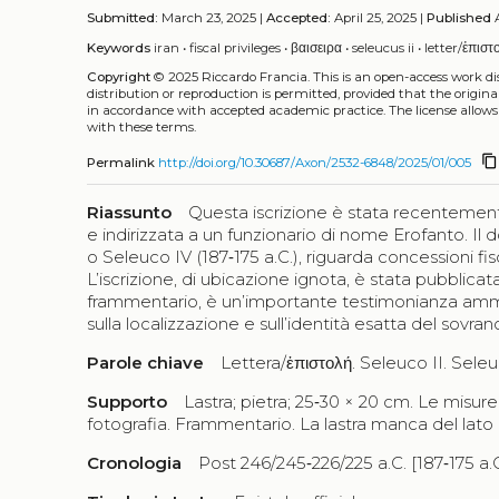
Submitted:
March 23, 2025 |
Accepted:
April 25, 2025 |
Published
A
Keywords
iran
•
fiscal privileges
•
βαισειρα
•
seleucus ii
•
letter/ἐπιστ
Copyright
© 2025 Riccardo Francia.
This is an open-access work d
distribution or reproduction is permitted, provided that the origina
in accordance with accepted academic practice. The license allows
with these terms.
content_copy
Permalink
http://doi.org/10.30687/Axon/2532-6848/2025/01/005
Riassunto
Questa iscrizione è stata recentemente 
e indirizzata a un funzionario di nome Erofanto. I
o Seleuco IV (187‑175 a.C.), riguarda concessioni fi
L’iscrizione, di ubicazione ignota, è stata pubblic
frammentario, è un’importante testimonianza ammi
sulla localizzazione e sull’identità esatta del sovran
Parole chiave
Lettera/ἐπιστολή. Seleuco II. Seleuco I
Supporto
Lastra; pietra; 25‑30 × 20 cm. Le misure
fotografia. Frammentario. La lastra manca del lato d
Cronologia
Post 246/245‑226/225 a.C. [187‑175 a.C