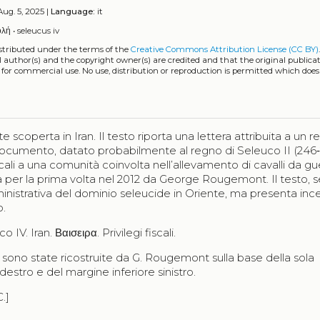
ug. 5, 2025 |
Language:
it
ολή
•
seleucus iv
istributed under the terms of the
Creative Commons Attribution License (CC BY)
l author(s) and the copyright owner(s) are credited and that the original publicati
 for commercial use. No use, distribution or reproduction is permitted which doe
scoperta in Iran. Il testo riporta una lettera attribuita a un 
l documento, datato probabilmente al regno di Seleuco II (246‑
scali a una comunità coinvolta nell’allevamento di cavalli da gu
ata per la prima volta nel 2012 da George Rougemont. Il testo, 
nistrativa del dominio seleucide in Oriente, ma presenta inc
o.
V. Iran. Βαισειρα. Privilegi fiscali.
 sono state ricostruite da G. Rougemont sulla base della sola
estro e del margine inferiore sinistro.
.]