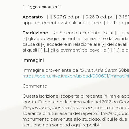
[.....]
ς χορτοκοπικα
[-]
Apparato
| || 3‑27
Ω
ed. pr. || 5‑26
Θ
ed. pr. || 8‑16
apparentemente visto alcune lettere || 11‑1
Γ
ed. pr
Traduzione
Re Seleuco a Erofanto, [saluti][-] a noi 
[-] gli approvvigionamenti e i servizi [-] e dai viandan
causa di [-] accadere in relazione alla [-] dei cavalli 
ai quali [-] […] gli allevamenti dei cavalli e [-] [….] le p
Immagini
Immagine proveniente da
IG Iran Asie Centr.
80bis,
https://open.unive.it/axon/upload/000601/immag
Commento
Questa iscrizione, scoperta di recente in Iran e a
ignota. Fu edita per la prima volta nel 2012 da Ge
Corpus Inscriptionum Iranicarum
, con la consapev
1
speranza di futuri esami del reperto.
L’
editio prin
monumento pervenute allo studioso, di cui le due mi
iscrizione non sono, ad oggi, reperibili.