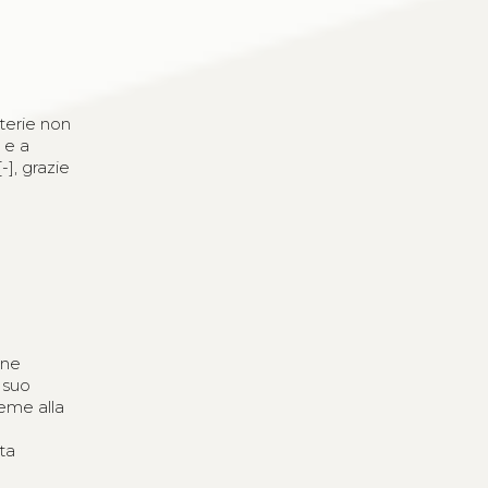
aterie non
i e a
-], grazie
one
 suo
ieme alla
sta