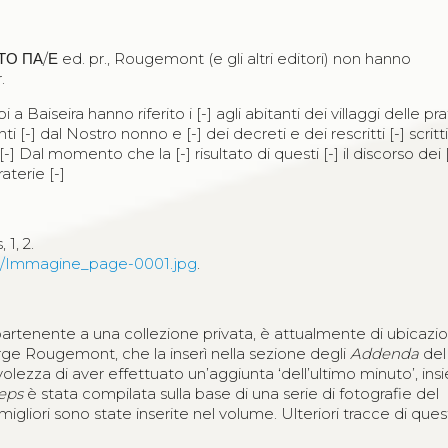
ΤΟ ΠΑ
/
Ε
ed. pr., Rougemont (e gli altri editori) non hanno
.
a Baiseira hanno riferito i [-] agli abitanti dei villaggi delle pr
ti [-] dal Nostro nonno e [-] dei decreti e dei rescritti [-] scritt
[-] Dal momento che la [-] risultato di questi [-] il discorso dei [
raterie [-]
 1, 2.
ini/Immagine_page-0001.jpg
.
ppartenente a una collezione privata, è attualmente di ubicazi
orge Rougemont, che la inserì nella sezione degli
Addenda
del
olezza di aver effettuato un’aggiunta ‘dell’ultimo minuto’, ins
ceps
è stata compilata sulla base di una serie di fotografie del
gliori sono state inserite nel volume. Ulteriori tracce di que