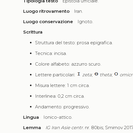
Tipologia testo
Epistola ufficiale.
Luogo ritrovamento
Iran.
Luogo conservazione
Ignoto.
Scrittura
Struttura del testo: prosa epigrafica.
Tecnica: incisa.
Colore alfabeto: azzurro scuro.
Lettere particolari:
zeta
;
theta
;
omicr
Misura lettere: 1 cm circa.
Interlinea: 0,2 cm circa.
Andamento: progressivo.
Lingua
Ionico-attico.
Lemma
IG Iran Asie centr.
nr. 80bis; Smirnov 201