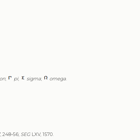
on
;
pi
;
sigma
;
omega
.
7, 248‑56;
SEG
LXV, 1570.