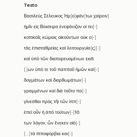
Testo
Βασιλεὺς Σέλευκος Ἡ
ρ
̣[
ο
]
φάν
̣[
τωι χαίρειν
]
ἡμῖν εὶς Βαισειρα ἐνεφάνιζον οὶ τει
[-]
κοπικαῖς κώμαις οἰκούντων οὐκ ο
[-]
τὰς ἐπισταθμείας καὶ λειτουργυία
[
ς
][-]
καὶ ὑπὸ τῶν διαπορευομένων ει
ο
5
[.]
ων ὐπό τε τοῦ παπποῦ ἡμῶν καὶ
[-]
δογμάτων καὶ διορθωμάτων
[-]
γραμμένων καὶ διὰ τοῦτο πα
[-]
γίνεσθαι πρὸς τῆι τῶν ἰππ
[-]
ἐπεὶ οὖν ἡ ἀπὸ τούτων
[-]
10
των λὀγον
,
ὦν ἔνεκεν οἰό
[-]
[....]
τὰ ἱπποφόρβια και
[-]