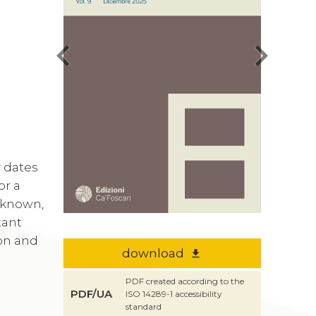
chevron_left
chevron_right
y dates
or a
unknown,
tant
ion and
download
file_download
PDF created according to the
PDF/UA
ISO 14289-1 accessibility
standard