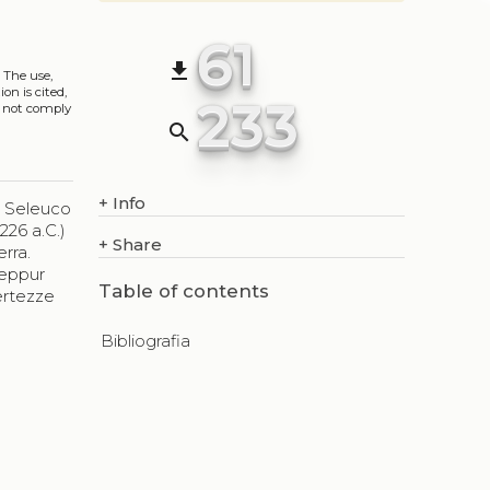
61
file_download
. The use,
on is cited,
233
s not comply
search
+
Info
re Seleuco
226 a.C.)
+
Share
erra.
seppur
Table of contents
ertezze
Bibliografia