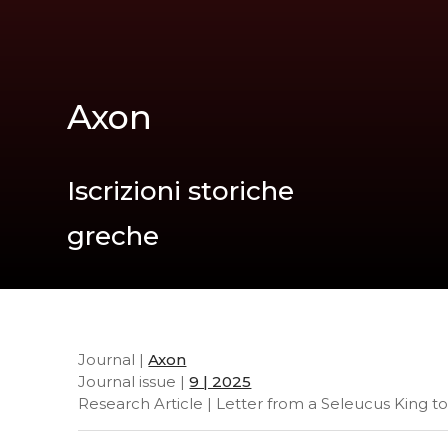
Axon
Iscrizioni storiche
greche
Journal |
Axon
Journal issue |
9 | 2025
Research Article | Letter from a Seleucus King 