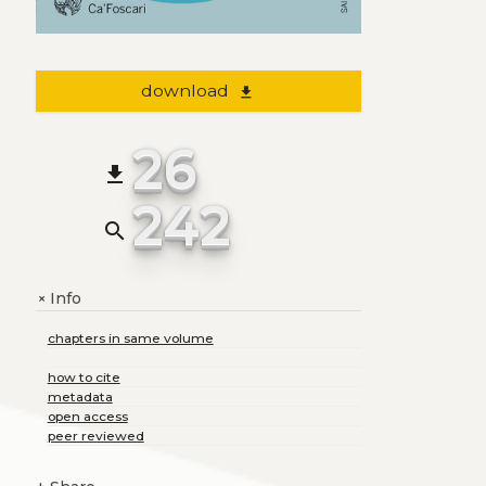
download
file_download
26
file_download
242
search
Info
+
chapters in same volume
how to cite
metadata
open access
peer reviewed