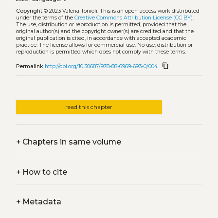
Copyright
© 2023 Valeria Tonioli.
This is an open-access work distributed
under the terms of the
Creative Commons Attribution License (CC BY)
.
The use, distribution or reproduction is permitted, provided that the
original author(s) and the copyright owner(s) are credited and that the
original publication is cited, in accordance with accepted academic
practice. The license allows for commercial use. No use, distribution or
reproduction is permitted which does not comply with these terms.
content_copy
Permalink
http://doi.org/10.30687/978-88-6969-693-0/004
read this chapter
+
Chapters in same volume
+
How to cite
+
Metadata