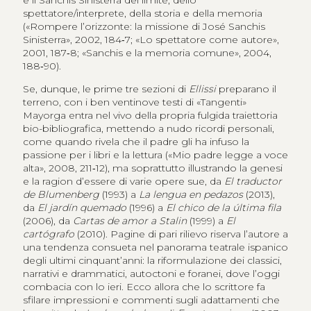
spettatore/interprete, della storia e della memoria
(«Rompere l’orizzonte: la missione di José Sanchis
Sinisterra», 2002, 184‑7; «Lo spettatore come autore»,
2001, 187‑8; «Sanchis e la memoria comune», 2004,
188‑90).
Se, dunque, le prime tre sezioni di
Ellissi
preparano il
terreno, con i ben ventinove testi di «Tangenti»
Mayorga entra nel vivo della propria fulgida traiettoria
bio-bibliografica, mettendo a nudo ricordi personali,
come quando rivela che il padre gli ha infuso la
passione per i libri e la lettura («Mio padre legge a voce
alta», 2008, 211‑12), ma soprattutto illustrando la genesi
e la ragion d’essere di varie opere sue, da
El traductor
de Blumenberg
(1993) a
La lengua en pedazos
(2013),
da
El jardín quemado
(1996) a
El chico de la última fila
(2006), da
Cartas de amor a Stalin
(1999) a
El
cartógrafo
(2010). Pagine di pari rilievo riserva l’autore a
una tendenza consueta nel panorama teatrale ispanico
degli ultimi cinquant’anni: la riformulazione dei classici,
narrativi e drammatici, autoctoni e foranei, dove l’oggi
combacia con lo ieri. Ecco allora che lo scrittore fa
sfilare impressioni e commenti sugli adattamenti che