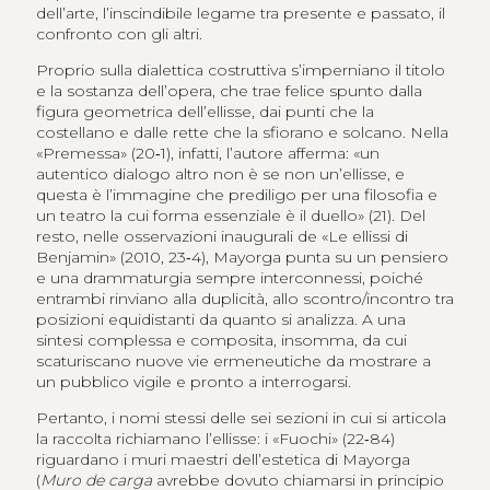
dell’arte, l’inscindibile legame tra presente e passato, il
confronto con gli altri.
Proprio sulla dialettica costruttiva s’imperniano il titolo
e la sostanza dell’opera, che trae felice spunto dalla
figura geometrica dell’ellisse, dai punti che la
costellano e dalle rette che la sfiorano e solcano. Nella
«Premessa» (20‑1), infatti, l’autore afferma: «un
autentico dialogo altro non è se non un’ellisse, e
questa è l’immagine che prediligo per una filosofia e
un teatro la cui forma essenziale è il duello» (21). Del
resto, nelle osservazioni inaugurali de «Le ellissi di
Benjamin» (2010, 23‑4), Mayorga punta su un pensiero
e una drammaturgia sempre interconnessi, poiché
entrambi rinviano alla duplicità, allo scontro/incontro tra
posizioni equidistanti da quanto si analizza. A una
sintesi complessa e composita, insomma, da cui
scaturiscano nuove vie ermeneutiche da mostrare a
un pubblico vigile e pronto a interrogarsi.
Pertanto, i nomi stessi delle sei sezioni in cui si articola
la raccolta richiamano l’ellisse: i «Fuochi» (22‑84)
riguardano i muri maestri dell’estetica di Mayorga
(
Muro de carga
avrebbe dovuto chiamarsi in principio