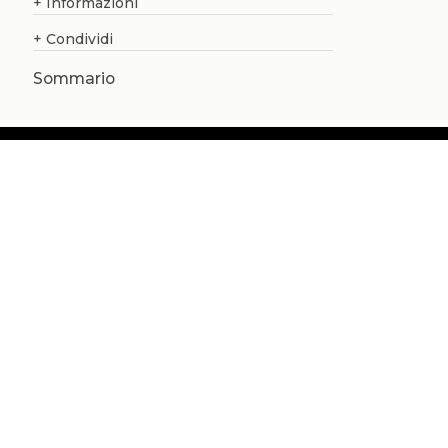
+
Informazioni
+
Condividi
Sommario
Chi siamo
Catalogo
Pubblicare con noi
Amministrazione
Credits
Copyright
Privacy
Termini e condizioni