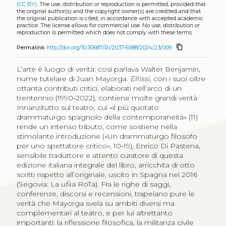
(CC BY)
. The use, distribution or reproduction is permitted, provided that
the original author(s) and the copyright owner(s) are credited and that
the original publication is cited, in accordance with accepted academic
practice. The license allows for commercial use. No use, distribution or
reproduction is permitted which does not comply with these terms.
content_copy
Permalink
http://doi.org/10.30687/Ri/2037-6588/2024/23/009
L’arte è luogo di verità: così parlava Walter Benjamin,
nume tutelare di Juan Mayorga.
Ellissi
, con i suoi oltre
ottanta contributi critici, elaborati nell’arco di un
trentennio (1990‑2022), contiene molte grandi verità.
Innanzitutto sul teatro, cui «il più quotato
drammaturgo spagnolo della contemporaneità» (11)
rende un intenso tributo, come sostiene nella
stimolante introduzione («Un drammaturgo filosofo
per uno spettatore critico», 10‑19), Enrico Di Pastena,
sensibile traduttore e attento curatore di questa
edizione italiana integrale del libro, arricchita di otto
scritti rispetto all’originale, uscito in Spagna nel 2016
(Segovia: La uÑa RoTa). Fra le righe di saggi,
conferenze, discorsi e recensioni, trapelano pure le
verità che Mayorga svela su ambiti diversi ma
complementari al teatro, e per lui altrettanto
importanti: la riflessione filosofica, la militanza civile