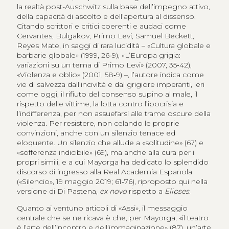
la realtà post-Auschwitz sulla base dell’impegno attivo,
della capacità di ascolto e dell’apertura al dissenso.
Citando scrittori e critici coerenti e audaci come
Cervantes, Bulgakov, Primo Levi, Samuel Beckett,
Reyes Mate, in saggi di rara lucidità – «Cultura globale e
barbarie globale» (1999, 26‑9), «L’Europa grigia:
variazioni su un tema di Primo Levi» (2007, 35‑42),
«Violenza e oblio» (2001, 58‑9) –, l’autore indica come
vie di salvezza dall’inciviltà e dal grigiore imperanti, ieri
come oggi, il rifiuto del consenso supino al male, il
rispetto delle vittime, la lotta contro l’ipocrisia e
l’indifferenza, per non assuefarsi alle trame oscure della
violenza. Per resistere, non celando le proprie
convinzioni, anche con un silenzio tenace ed
eloquente. Un silenzio che allude a «solitudine» (67) e
«sofferenza indicibile» (69), ma anche alla cura per i
propri simili, e a cui Mayorga ha dedicato lo splendido
discorso di ingresso alla Real Academia Española
(«Silencio», 19 maggio 2019; 61‑76), riproposto qui nella
versione di Di Pastena,
ex novo
rispetto a
Elipses
.
Quanto ai ventuno articoli di «Assi», il messaggio
centrale che se ne ricava è che, per Mayorga, «il teatro
è l’arte dell’incontro e dell’immaginazione» (87), un’arte