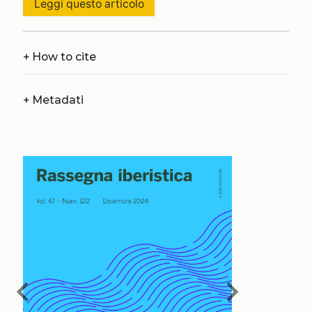
Leggi questo articolo
+
How to cite
+
Metadati
chevron_left
chevron_right