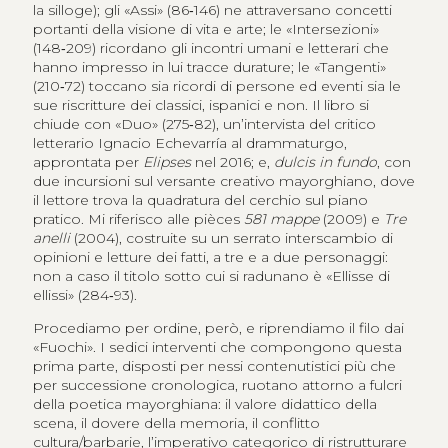
la silloge); gli «Assi» (86‑146) ne attraversano concetti
portanti della visione di vita e arte; le «Intersezioni»
(148‑209) ricordano gli incontri umani e letterari che
hanno impresso in lui tracce durature; le «Tangenti»
(210‑72) toccano sia ricordi di persone ed eventi sia le
sue riscritture dei classici, ispanici e non. Il libro si
chiude con «Duo» (275‑82), un’intervista del critico
letterario Ignacio Echevarría al drammaturgo,
approntata per
Elipses
nel 2016; e,
dulcis in fundo
, con
due incursioni sul versante creativo mayorghiano, dove
il lettore trova la quadratura del cerchio sul piano
pratico. Mi riferisco alle pièces
581 mappe
(2009) e
Tre
anelli
(2004), costruite su un serrato interscambio di
opinioni e letture dei fatti, a tre e a due personaggi:
non a caso il titolo sotto cui si radunano è «Ellisse di
ellissi» (284‑93).
Procediamo per ordine, però, e riprendiamo il filo dai
«Fuochi». I sedici interventi che compongono questa
prima parte, disposti per nessi contenutistici più che
per successione cronologica, ruotano attorno a fulcri
della poetica mayorghiana: il valore didattico della
scena, il dovere della memoria, il conflitto
cultura/barbarie, l’imperativo categorico di ristrutturare