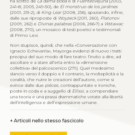
ha scritto de
La dama boba
e di
Fuenteovejuna
(2003,
241‑8; 2005, 249‑50), de
El monstruo de los jardines
(2001, 251‑2), di
King Lear
(2008, 256), spaziando, infine,
dalle sue riproposte di
Woyzeck
(2011, 260),
Platonov
(2009, 262) e
Divinas palabras
(2006, 266‑7) a
Wstawac
(2008, 270), un mosaico di testi poetici e testimoniali
di Primo Levi.
Non stupisce, quindi, che nella «Conversazione con
Ignacio Echevarría», Mayorga evidenzi di nuovo i tratti
precipui del suo modo di fare teatro: l’invito a dire, ad
ascoltare e a stare all’erta entro la «dimensione
collettiva» del palcoscenico (279). Quel medesimo
slancio verso il doppio e il contrario, la molteplicità e la
coralità, che nutre le creazioni dell’autore, come si
evince dalle due
pièces
, contrappuntate e ironiche,
poste in coda e a suggello di
Ellissi
, a compendiare
una teoria e una prassi drammatiche votate alla libertà
dell’intelligenza e dell’espressione umane.
+
Articoli nello stesso fascicolo