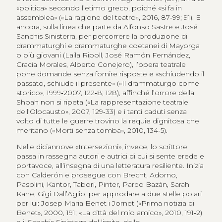
«politica» secondo l’etimo greco, poiché «si fa in
assemblea» («La ragione del teatro», 2016, 87‑99; 91). E
ancora, sulla linea che parte da Alfonso Sastre e José
Sanchis Sinisterra, per percorrere la produzione di
drammaturghi e drammaturghe coetanei di Mayorga
o più giovani (Laila Ripoll, José Ramón Fernández,
Gracia Morales, Alberto Conejero), l’opera teatrale
pone domande senza fornire risposte e «schiudendo il
passato, schiude il presente» («Il drammaturgo come
storico», 1999‑2007, 122‑8; 128), affinché l’orrore della
Shoah non si ripeta («La rappresentazione teatrale
dell’Olocausto», 2007, 129‑33) e i tanti caduti senza
volto di tutte le guerre trovino la requie dignitosa che
meritano («Morti senza tomba», 2010, 134‑5).
Nelle diciannove «Intersezioni», invece, lo scrittore
passa in rassegna autori e autrici di cui si sente erede e
portavoce, all’insegna di una letteratura resiliente. Inizia
con Calderón e prosegue con Brecht, Adorno,
Pasolini, Kantor, Tabori, Pinter, Pardo Bazán, Sarah
Kane, Gigi Dall’Aglio, per approdare a due stelle polari
per lui: Josep Maria Benet i Jornet («Prima notizia di
Benet», 2000, 191; «La città del mio amico», 2010, 191‑2)
e il Sanchis Sinisterra del limite, dello