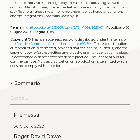
metals
•
canius rufus
•
orthography
•
heracles
•
catullus
•
signal-word
•
gorgias of leontini
•
virgil
•
intermediality
•
intertextuality
•
neoplatonism
•
sacrificial pig
•
greek rhetorike
•
greek hero
•
aelius herodianus
•
sirens
•
ancient integrations
•
boethius
•
aeschylus
Permalink
http://doi.org/10.30687/Lexis/2724-1564/2020/01
|
Pubblicato
30
Giugno 2020 |
Lingua
it, en
Copyright
©
This is an open-access work distributed under the terms of
the
Creative Commons Attribution License (CC BY)
. The use, distribution
or reproduction is permitted, provided that the original author(s) and the
copyright owner(s) are credited and that the original publication is cited,
in accordance with accepted academic practice. The license allows for
commercial use. No use, distribution or reproduction is permitted which
does not comply with these terms.
+
Sommario
Premessa
30 Giugno 2020
Roger David Dawe