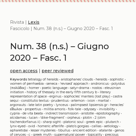
Rivista |
Lexis
Fascicolo | Num. 38 (n.s.) – Giugno 2020 – Fasc. 1
Num. 38 (n.s.) – Giugno
2020 – Fasc. 1
open access
|
peer reviewed
Keywords
tetralogy of heralds
•
aristophanes’ clouds
•
heralds
•
sophistic
•
women of perrhaebia
•
seneca
•
‘revised’ approach
•
andronicus
•
polyidus
(πολύϊδος)
•
homer
•
poetic language
•
satyr-drama
•
nostos
•
eleusinian
initiation
•
history of thessaly in the early fifth century b
•
literary
representation of space
•
erginus
•
sophocles’ manteis (lost play)
•
castra
sequi
•
constitutio textus
•
prudentius
•
artemon
•
ixion
•
martial
•
argonauts
•
late latin poetry
•
lynceus
•
palimpsest lipsiensis gr
•
heracles’
εἴδωλον
•
propertius
•
militia amoris
•
folk-tale
•
odyssey
•
invisibility
•
cypria
•
de vita beata
•
indirect transmission
•
aristotle
•
epistolography
•
alcidamas
•
lucan
•
‘dike-fragment’
•
orpheus
•
plotin
•
2 (olim
tischendorfianus ii)
•
sharp sight
•
platonic soul
•
greek epic
•
plutarch
•
lynx-eyed
•
ovid
•
homeric afterlife
•
plato’s gorgias
•
callias
•
aetiology
•
apharetidai
•
lesser mysteries
•
tibullus
•
ancient edition
•
atalante
•
genos
of ceryces
•
c
•
greek myth
•
supernatural power
•
topicality
•
precious