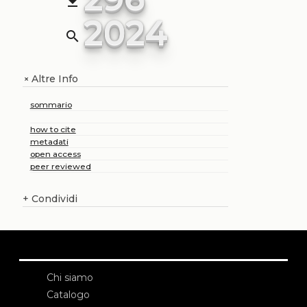
file_download
2024
search
Altre Info
+
sommario
how to cite
metadati
open access
peer reviewed
+
Condividi
Chi siamo
Catalogo