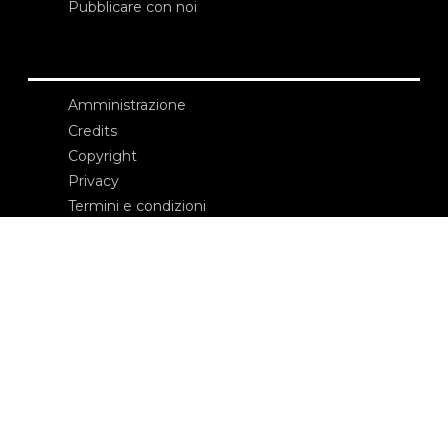
Pubblicare con noi
Amministrazione
Credits
Copyright
Privacy
Termini e condizioni
login
Contatti
Edizioni Ca’ Foscari
Dorsoduro 3246
30123 Venezia
ecf@unive.it
T +39 041 234 8250