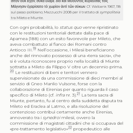
σῖτον οὐκ εἶχον
,
σῦκα ἔλαβε
.
διὸ καὶ Μυοῦντος κυριεύσας τοῖς
Μάγνησιν ἐχαρίσατο τὸ χωρίον ἀντὶ τῶν σύκων
. Cf. Walbank 1967, 118
sul passo polibiano; Mazzucchi 2008 per il trattato di
sympoliteia
tra Mileto e Miunte.
Con ogni probabilità, lo
status quo
venne ripristinato
con le restituzioni territoriali dettate dalla pace di
Apamea (188) con un esito favorevole per Mileto, che
aveva combattuto al fianco dei Romani contro
19
Antioco III.
Nell’occasione, i Milesii beneficiarono
anche del rinnovato possesso di una «terra sacra», che
si è voluta riconoscere proprio nella località di Miunte
sottratta a Mileto da Filippo V oltre un decennio prima.
20
Le restituzioni di beni e territori vennero
supervisionate da una commissione di dieci membri al
servizio di Gneo Manlio Vulsone, forse con la
collaborazione di Eirenias per quanto riguarda il caso
21
specifico di Mileto (cf.
infra
nr. 3
).
La terra sacra di
Miunte, pertanto, fu al centro della suddetta disputa tra
Mileto ed Eraclea al Latmo, e alla risoluzione del
contenzioso contribuì certamente anche Eirenias,
annoverato tra i
synedroi
milesii, ovvero la
commissione di magistrati cittadini che si occupava del
22
«pre-trattamento legislativo»
propedeutico alle