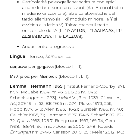
Particolarità paleografiche: scrittura con apici,
alcune lettere sono arcaizzanti (A e
Ξ
con il tratto
mediano orizzontale), altre caratteristiche del
tardo ellenismo (la T di modulo minore, la
Υ
si
avvicina alla latina V). Talora manca il tratto
orizzontale dell’A (I l. 10
ΛΥΤΟΝ
, I 11
ΔΛΠΑΝΑΣ
, I 14
ΔΕΔΗΛΩΜΕΝΛ
, II 18
ΕΛΕΣΘΛΙ
).
Andamento: progressivo.
Lingua
Ionico,
koine
ionica.
εἱρημένοι
per
ᾑρημένοι
(blocco I, l. 1);
Μειλησίοις
per
Μιλησίοις
(blocco II, l. 11).
Lemma Hermann 1965
[Institut Fernand-Courby 1971,
nr. 7; McCabe 1984, nr. 45; SEG 36 nr.1046;
Schenkungen nr. 283];
I.Milet
VI, 3 nr. 1039. Cf. Welles,
RC
, 209-19 nr. 52; BE 1966 nr. 374; Pleket 1973, 256;
Hopp 1977, 6-13; Allen 1983, 116-21; Burstein 1985, nr. 40;
Gauthier 1985, 31; Hermann 1987, 174-5; Schaaf 1992, 62-
72; Quass 1993, 106-7; Bringmann 1997, 169-74; Gera
1998, 188-91; Schmidt-Dounas 2000, 57-8; Kotsidu,
Ehrungen
nrr. 274-5; Carlsson 2010, 251; Meier 2012, 143;