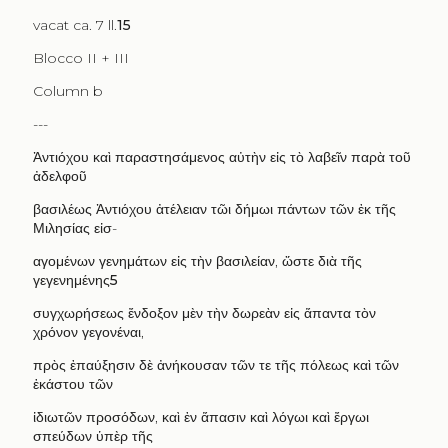
vacat ca. 7 ll.
15
Blocco II + III
Column b
---
Ἀντιόχου καὶ παραστησάμενος αὐτὴν εἰς τὸ λαβεῖν παρὰ τοῦ
ἀδελφοῦ
βασιλέως Ἀντιόχου ἀτέλειαν τῶι δήμωι πάντων τῶν ἐκ τῆς
Μιλησίας εἰσ
-
αγομένων γενημάτων εἰς τὴν βασιλείαν
,
ὥστε διὰ τῆς
γεγενημένης
5
συγχωρήσεως ἔνδοξον μὲν τὴν δωρεὰν εἰς ἅπαντα τὸν
χρόνον γεγονέναι
,
πρὸς ἐπαύξησιν δὲ ἀνήκουσαν τῶν τε τῆς πόλεως καὶ τῶν
ἑκάστου τῶν
ἰδιωτῶν προσόδων
,
καὶ ἐν ἅπασιν καὶ λόγωι καὶ ἔργωι
σπεύδων ὑπὲρ τῆς