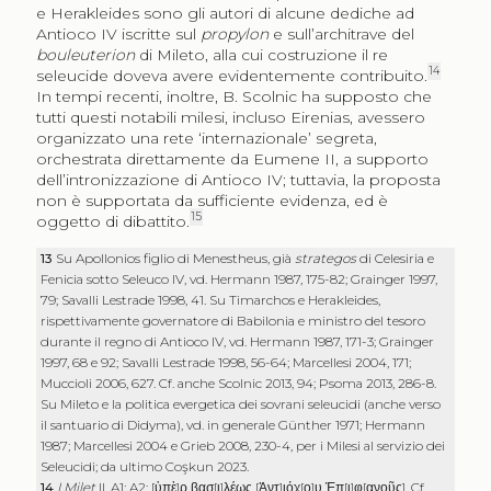
e Herakleides sono gli autori di alcune dediche ad
Antioco IV iscritte sul
propylon
e sull’architrave del
bouleuterion
di Mileto, alla cui costruzione il re
14
seleucide doveva avere evidentemente contribuito.
In tempi recenti, inoltre, B. Scolnic ha supposto che
tutti questi notabili milesi, incluso Eirenias, avessero
organizzato una rete ‘internazionale’ segreta,
orchestrata direttamente da Eumene II, a supporto
dell’intronizzazione di Antioco IV; tuttavia, la proposta
non è supportata da sufficiente evidenza, ed è
15
oggetto di dibattito.
13
Su Apollonios figlio di Menestheus, già
strategos
di Celesiria e
Fenicia sotto Seleuco IV, vd. Hermann 1987, 175-82; Grainger 1997,
79; Savalli Lestrade 1998, 41. Su Timarchos e Herakleides,
rispettivamente governatore di Babilonia e ministro del tesoro
durante il regno di Antioco IV, vd. Hermann 1987, 171-3; Grainger
1997, 68 e 92; Savalli Lestrade 1998, 56-64; Marcellesi 2004, 171;
Muccioli 2006, 627. Cf. anche Scolnic 2013, 94; Psoma 2013, 286-8.
Su Mileto e la politica evergetica dei sovrani seleucidi (anche verso
il santuario di Didyma), vd. in generale Günther 1971; Hermann
1987; Marcellesi 2004 e Grieb 2008, 230-4, per i Milesi al servizio dei
Seleucidi; da ultimo Coşkun 2023.
14
I.Milet
II, A1; A2: [
ὑπὲ
]
ρ βασ
[
ι
]
λέως
[
Ἀντ
]
ι̣όχ
[
ο
]
υ Ἐπ
[
ι
]
φ
̣[
ανοῦς
]. Cf.