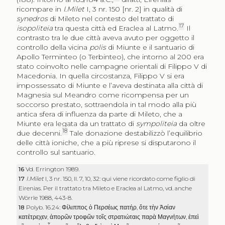
ricompare in
I.Milet
I, 3 nr. 150
[nr. 2]
in qualità di
synedros
di Mileto nel contesto del trattato di
17
isopoliteia
tra questa città ed Eraclea al Latmo.
Il
contrasto tra le due città aveva avuto per oggetto il
controllo della vicina
polis
di Miunte e il santuario di
Apollo Terminteo (o Terbinteo), che intorno al 200 era
stato coinvolto nelle campagne orientali di Filippo V di
Macedonia. In quella circostanza, Filippo V si era
impossessato di Miunte e l’aveva destinata alla città di
Magnesia sul Meandro come ricompensa per un
soccorso prestato, sottraendola in tal modo alla più
antica sfera di influenza da parte di Mileto, che a
Miunte era legata da un trattato di
sympoliteia
da oltre
18
due decenni.
Tale donazione destabilizzò l’equilibrio
delle città ioniche, che a più riprese si disputarono il
controllo sul santuario.
16
Vd. Errington 1989.
17
I.Milet
I, 3 nr. 150, ll. 7, 10, 32: qui viene ricordato come figlio di
Eirenias. Per il trattato tra Mileto e Eraclea al Latmo, vd. anche
Wörrle 1988, 443-8.
18
Polyb. 16.24:
Φίλιππος ὁ Περσέως πατήρ
,
ὅτε τὴν Ἀσίαν
κατέτρεχεν
,
ἀπορῶν τροφῶν τοῖς στρατιώταις παρὰ Μαγνήτων
,
ἐπεὶ