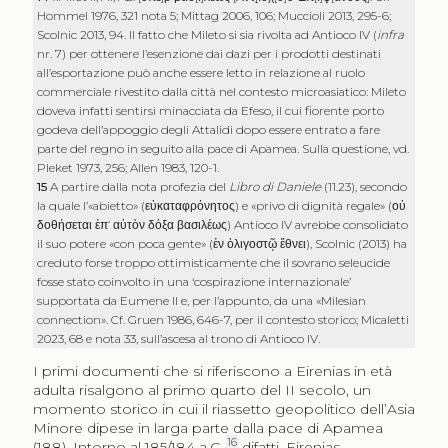
Hommel 1976, 321 nota 5; Mittag 2006, 106; Muccioli 2013, 295-6;
Scolnic 2013, 94. Il fatto che Mileto si sia rivolta ad Antioco IV (
infra
nr. 7
) per ottenere l’esenzione dai dazi per i prodotti destinati
all’esportazione può anche essere letto in relazione al ruolo
commerciale rivestito dalla città nel contesto microasiatico: Mileto
doveva infatti sentirsi minacciata da Efeso, il cui fiorente porto
godeva dell’appoggio degli Attalidi dopo essere entrato a fare
parte del regno in seguito alla pace di Apamea. Sulla questione, vd.
Pleket 1973, 256; Allen 1983, 120-1.
15
A partire dalla nota profezia del
Libro di Daniele
(11.23), secondo
la quale l’«abietto» (
εὐκαταφρόνητος
) e «privo di dignità regale» (
οὐ
δοθήσεται ἐπ’ αὐτὸν δόξα βασιλέως
) Antioco IV avrebbe consolidato
il suo potere «con poca gente» (
ἐν ὀλιγοστῷ ἔθνει
), Scolnic (2013) ha
creduto forse troppo ottimisticamente che il sovrano seleucide
fosse stato coinvolto in una ‘cospirazione internazionale’
supportata da Eumene II e, per l’appunto, da una «Milesian
connection». Cf. Gruen 1986, 646-7, per il contesto storico; Micaletti
2023, 68 e nota 33, sull’ascesa al trono di Antioco IV.
I primi documenti che si riferiscono a Eirenias in età
adulta risalgono al primo quarto del II secolo, un
momento storico in cui il riassetto geopolitico dell’Asia
Minore dipese in larga parte dalla pace di Apamea
16
(188). Intorno al 185/184 a.C.,
difatti, Eirenias