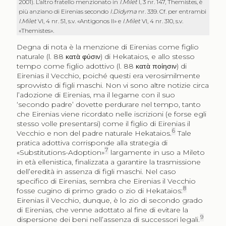
2001). L’altro fratello menzionato in
I.Milet
I, 3 nr. 147, Themistes, è
più anziano di Eirenias secondo
I.Didyma
nr. 339. Cf. per entrambi
I.Milet
VI, 4 nr. 51, s.v. «Antigonos II» e
I.Milet
VI, 4 nr. 310, s.v.
«Themistes».
Degna di nota è la menzione di Eirenias come figlio
naturale (l. 88
κατὰ φύσιν
) di Hekataios, e allo stesso
tempo come figlio adottivo (l. 88
κατὰ ποίησιν
) di
Eirenias il Vecchio, poiché questi era verosimilmente
sprovvisto di figli maschi. Non vi sono altre notizie circa
l’adozione di Eirenias, ma il legame con il suo
‘secondo padre’ dovette perdurare nel tempo, tanto
che Eirenias viene ricordato nelle iscrizioni (e forse egli
stesso volle presentarsi) come il figlio di Eirenias il
6
Vecchio e non del padre naturale Hekataios.
Tale
pratica adottiva corrisponde alla strategia di
7
«Substitutions-Adoption»
largamente in uso a Mileto
in età ellenistica, finalizzata a garantire la trasmissione
dell’eredità in assenza di figli maschi. Nel caso
specifico di Eirenias, sembra che Eirenias il Vecchio
8
fosse cugino di primo grado o zio di Hekataios:
Eirenias il Vecchio, dunque, è lo zio di secondo grado
di Eirenias, che venne adottato al fine di evitare la
9
dispersione dei beni nell’assenza di successori legali.