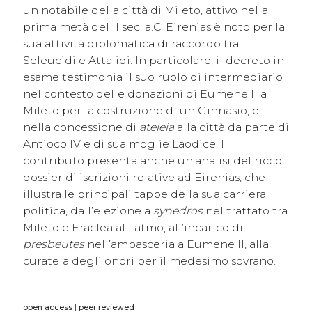
un notabile della città di Mileto, attivo nella
prima metà del II sec. a.C. Eirenias è noto per la
sua attività diplomatica di raccordo tra
Seleucidi e Attalidi. In particolare, il decreto in
esame testimonia il suo ruolo di intermediario
nel contesto delle donazioni di Eumene II a
Mileto per la costruzione di un Ginnasio, e
nella concessione di
ateleia
alla città da parte di
Antioco IV e di sua moglie Laodice. Il
contributo presenta anche un’analisi del ricco
dossier di iscrizioni relative ad Eirenias, che
illustra le principali tappe della sua carriera
politica, dall’elezione a
synedros
nel trattato tra
Mileto e Eraclea al Latmo, all’incarico di
presbeutes
nell’ambasceria a Eumene II, alla
curatela degli onori per il medesimo sovrano.
open access
|
peer reviewed