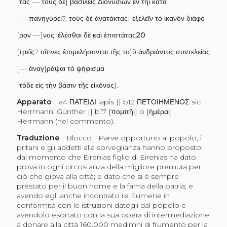
[
τας
---
τοὺς δὲ
]
βασιλεῖς Διονυσίων ἐν τῆι κατὰ
[---
πανηγύρει
?,
τοὺς δὲ ἀνατάκτας
]
ἐξελεῖν τὸ ἱκανὸν διάφο
-
[
ρον
---]
νος· ἑλέσθαι δὲ καὶ ἐπιστάτας
20
[
τρεῖς
?
οἵτινες ἐπιμελήσονται τῆς το
]
ῦ ἀνδριάντος συντελείας
[---
ἀναγ
]
ράψαι τὸ ψήφισμα
[
τόδε εἰς τὴν βάσιν τῆς εἰκόνος
].
Apparato
a4
ΠΑΤΕΙΔΙ
lapis || b12
ΠΕΤΟΙΗΜΕΝΟΣ
sic
Herrmann, Günther || b17 [
πομπῆι
] o [
ἡμέραι
]
Herrmann (nel commento).
Traduzione
Blocco I Parve opportuno al popolo; i
pritani e gli addetti alla sorveglianza hanno proposto:
dal momento che Eirenias figlio di Eirenias ha dato
prova in ogni circostanza della migliore premura per
ciò che giova alla città; e dato che si è sempre
prestato per il buon nome e la fama della patria; e
avendo egli anche incontrato re Eumene in
conformità con le istruzioni dategli dal popolo e
avendolo esortato con la sua opera di intermediazione
a donare alla città 160.000 medimni di frumento per la