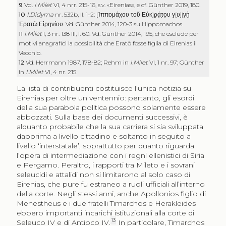
9
Vd.
I.Milet
VI, 4 nrr. 215-16, s.v. «Eirenias», e cf. Günther 2019, 180.
10
I.Didyma
nr. 532b, ll. 1-2: [
Ἱππομάχου τοῦ Εὐκ
]
ρ̣ά̣τ̣ο̣υ γ
̣[
υ
]|
ν̣ὴ̣
Ἐ̣ρ̣α̣τὼ Εἰρηνίου
. Vd. Günther 2014, 120-3 su Hippomachos.
11
I.Milet
I, 3 nr. 138 III, l. 60. Vd. Günther 2014, 195, che esclude per
motivi anagrafici la possibilità che Eratò fosse figlia di Eirenias il
Vecchio.
12
Vd. Herrmann 1987, 178-82; Rehm in
I.Milet
VI, 1 nr. 97; Günther
in
I.Milet
VI, 4 nr. 215.
La lista di contribuenti costituisce l’unica notizia su
Eirenias per oltre un ventennio: pertanto, gli esordi
della sua parabola politica possono solamente essere
abbozzati. Sulla base dei documenti successivi, è
alquanto probabile che la sua carriera si sia sviluppata
dapprima a livello cittadino e soltanto in seguito a
livello ‘interstatale’, soprattutto per quanto riguarda
l’opera di intermediazione con i regni ellenistici di Siria
e Pergamo. Peraltro, i rapporti tra Mileto e i sovrani
seleucidi e attalidi non si limitarono al solo caso di
Eirenias, che pure fu estraneo a ruoli ufficiali all’interno
della corte. Negli stessi anni, anche Apollonios figlio di
Menestheus e i due fratelli Timarchos e Herakleides
ebbero importanti incarichi istituzionali alla corte di
13
Seleuco IV e di Antioco IV.
In particolare, Timarchos