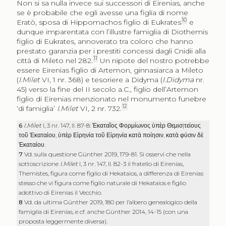
Non si sa nulla invece sui successori di Eirenias, anche
se è probabile che egli avesse una figlia di nome
10
Eratò, sposa di Hippomachos figlio di Eukrates
e
dunque imparentata con l’illustre famiglia di Diothemis
figlio di Eukrates, annoverato tra coloro che hanno
prestato garanzia per i prestiti concessi dagli Cnidii alla
11
città di Mileto nel 282.
Un nipote del nostro potrebbe
essere Eirenias figlio di Artemon, ginnasiarca a Mileto
(
I.Milet
VI, 1 nr. 368) e tesoriere a Didyma (
I.Didyma
nr.
45) verso la fine del II secolo a.C., figlio dell’Artemon
figlio di Eirenias menzionato nel monumento funebre
12
‘di famiglia’
I.Milet
VI, 2 nr. 732.
6
I.Milet
I, 3 nr. 147, ll. 87-8:
Ἑκαταῖος Φορμίωνος ὑπὲρ Θεμισ
|
τείους
τοῦ Ἑκαταίου
,
ὑπὲρ Εἰρηνία τοῦ Εἰρηνία κατὰ ποίησιν
,
κατὰ φύσιν δὲ
Ἑκαταίου
.
7
Vd. sulla questione Günther 2019, 179-81. Si osservi che nella
sottoscrizione
I.Milet
I, 3 nr. 147, ll. 82-3 il fratello di Eirenias,
Themistes, figura come figlio di Hekataios, a differenza di Eirenias
stesso che vi figura come figlio naturale di Hekataios e figlio
adottivo di Eirenias il Vecchio.
8
Vd. da ultima Günther 2019, 180 per l’albero genealogico della
famiglia di Eirenias, e cf. anche Günther 2014, 14-15 (con una
proposta leggermente diversa).