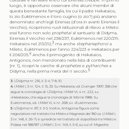
luogo, è opportuno osservare che alcuni membri di
questa benestante famiglia, tra cui il padre Hekataios,
lo zio Euktimenos e il loro cugino (o zio?) più anziano
denominato anch’egli Eirenias (d’ora in avanti Eirenias il
Vecchio), ricoprirono ruoli istituzionali di rilievo a Mileto:
essi furono non solo
prophetai
al santuario di Didyma,
Eirenias il Vecchio nel 238/237, Euktimenos nel 220/219,
3
Hekataios nel 213/212,
ma anche
stephanephoroi
a
Mileto, Euktimenos per l’anno 224/223 e Hekataios per
4
il 206/205.
Anche il primogenito di Hekataios,
Antigonos, non menzionato nella lista di contribuenti
[nr. 1]
, ricoprì le cariche di
prophetes
e
pytharches
a
5
Didyma, nella prima metà del II secolo.
3
I.Didyma
nr. 216, ll. 3-4; 7-8; 10.
4
I.Milet
I, 3 nr. 124, ll. 15, 33. Su Hekataios vd. Grainger 1997, 358 che
segue la cronologia di
I.Didyma
;
I.Milet
VI, 4 nr. 222, s.v.
«Hekataios», che segue la cronologia di Wörrle 1988. Su
Euktimenos, vd.
I.Milet
VI, 4 nr. 268, s.v. «Euktimenos».
5
I.Didyma
nr. 87, ll. 3-5. Inoltre, Antigonos figura come
negoziatore nel trattato tra Mileto e Magnesia del 180 ca. (
I.Milet
I,
3 nr. 148, ll. 26-7) e
synedros
nel trattato di
isopoliteia
tra Mileto e
Pidasa nel 188/187 (
I.Milet
I, 3 nr. 149, ll. 5-6, su cui cf. Migeotte