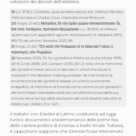
votazioni dei decreti dell’
ekklesia
.
19
Liv. 37.16.2:
Ciuitates, quas praeteruectus est, Miletus Myndus
Halicarnassus Cnidus Cous, imperata enixe fecerunt
.
20
Polyb. 21.46.5:
Μιλησίοις δὲ τὴν ἱερὰν χώραν ἀποκατέστησαν
,
ἧς
διὰ τοὺς πολέμους πρότερον ἐξεχώρησαν
. Liv. 38.39.9:
et Milesiis
quem sacrum appellant agrum restituerunt
. Cf. Walbank 1979,
169-70; da ultimo, Nawotka 2023, 66.
21
Polyb. 21.46.1:
Ὅτι κατὰ τὴν Ἀπάμειαν οἵ τε δέκα καὶ Γνάιος ὁ
στρατηγὸς τῶν Ῥωμαίων
.
22
Nawotka 2023, 79. Sui
synedroi
a Mileto vd. anche Müller 1976,
20-8
;
Grieb 2008, 223. Carlsson (2010, 261-2) nota che la menzione
dei
synedroi
«never occurs in decrees in which the boule is
involved in the decision-making process». Se mai l’ordine di
enumerazione dei
synedroi
celasse un criterio puramente
anagrafico, la menzione di Eirenias come ultimo (e più giovane?)
dei commissari potrebbe costituire un’ulteriore prova della sua
minore età al tempo delle donazioni dei contribuenti alla città di
Mileto (vd.
I.Milet
I, 3 nr. 147).
Il trattato con Eraclea al Latmo costituisce ad oggi
l’unico documento a testimonianza delle prime fasi
della carriera politica di Eirenias a livello locale. Tuttavia,
è opportuno supporre che Eirenias fosse intervenuto