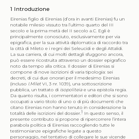
1
Introduzione
Eirenias figlio di Eirenias (d’ora in avanti Eirenias) fu un
notabile milesio vissuto tra l’ultimo quarto del III
secolo e la prima metà del II secolo a.C. Egli è
principalmente conosciuto, esclusivamente per via
epigrafica, per la sua attività diplomatica di raccordo tra
la città di Mileto e i regni dei Seleucidi e degli Attalidi.
La sua carriera, di cui molti dettagli sfuggono ancora,
può essere ricostruita attraverso un dossier epigrafico
noto da tempo alla critica. Il dossier di Eirenias si
compone di nove iscrizioni di varia tipologia: sei
decreti, di cui due onorari per il medesimo Eirenias
(incluso
I.Milet
VI, 3 nr. 1039), una sottoscrizione
pubblica, un trattato di
isopoliteia
e una epistola regia.
Da quanto risulta, i commentatori e editori che si sono
occupati a vario titolo di uno o di più documenti che
citano Eirenias non hanno tenuto in considerazione la
1
totalità delle iscrizioni del dossier.
In questo senso, il
presente contributo si propone di ripercorrere l’intera
parabola politica di Eirenias raccogliendo tutte le
testimonianze epigrafiche legate a questo
personaggio, nel tentativo di collegare le sue vicende