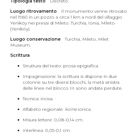
Tipologia testo
Decreto.
Luogo ritrovamento
Il monumento venne ritrovato
nel 1960 in un pozzo a circa 1 km a nord del villaggio
Yeniköy nei pressi di Mileto. Turchia, Ionia, Mileto
(Yeniköy).
Luogo conservazione
Turchia, Mileto, Milet
Museum.
Scrittura
Struttura del testo: prosa epigrafica.
Impaginazione: la scrittura si dispone in due
colonne su tre diversi blocchi, la metà sinistra
delle linee nel blocco III sono andate perdute.
Tecnica: incisa.
Alfabeto regionale:
koine
ionica.
Misura lettere: 0,08-0,14 cm.
Interlinea: 0,05-0,1 cm.