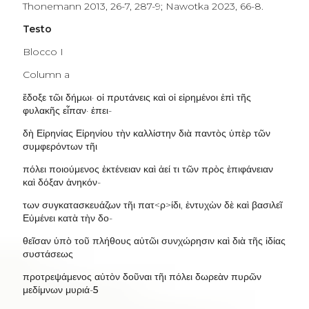
Thonemann 2013, 26-7, 287-9; Nawotka 2023, 66-8.
Testo
Blocco I
Column a
ἔδοξε τῶι δήμωι· οἱ πρυτάνεις καὶ οἱ εἱρημένοι ἐπὶ τῆς
φυλακῆς εἶπαν· ἐπει
-
δὴ Εἰρηνίας Εἰρηνίου τὴν καλλίστην διὰ παντὸς ὑπὲρ τῶν
συμφερόντων τῆι
πόλει ποιούμενος ἐκτένειαν καὶ ἀεί τι τῶν πρὸς ἐπιφάνειαν
καὶ δόξαν ἀνηκόν
-
των συγκατασκευάζων τῆι πατ
<ρ>ίδι,
ἐντυχὼν δὲ καὶ βασιλεῖ
Εὐμένει κατὰ τὴν δο
-
θεῖσαν ὑπὸ τοῦ πλήθους αὐτῶι συνχώρησιν καὶ διὰ τῆς ἰδίας
συστάσεως
προτρεψάμενος αὐτὸν δοῦναι τῆι πόλει δωρεὰν πυρῶν
μεδίμνων μυριά
-
5