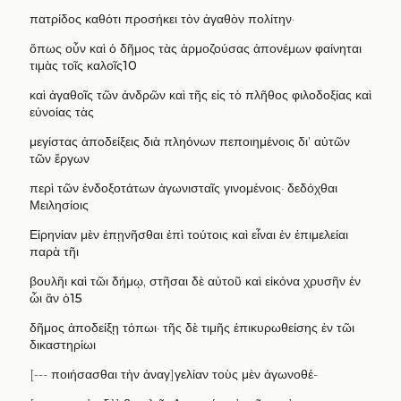
πατρίδος καθότι προσήκει τὸν ἀγαθὸν πολίτην·
ὅπως οὖν καὶ ὁ δῆμος τὰς ἁρμοζούσας ἀπονέμων φαίνηται
τιμὰς τοῖς καλοῖς
10
καὶ ἀγαθοῖς τῶν ἀνδρῶν καὶ τῆς εἰς τὸ πλῆθος φιλοδοξίας καὶ
εὐνοίας τὰς
μεγίστας ἀποδείξεις διὰ πληόνων πεποιημένοις δι
’
αὐτῶν
τῶν ἔργων
περὶ τῶν ἐνδοξοτάτων ἀγωνισταῖς γινομένοις· δεδόχθαι
Μειλησίοις
Εἰρηνίαν μὲν ἐπῃνῆσθαι ἐπὶ τούτοις καὶ εἶναι ἐν ἐπιμελείαι
παρὰ τῆι
βουλῆι καὶ τῶι δήμῳ
,
στῆσαι δὲ αὐτοῦ καὶ εἰκόνα χρυσῆν ἐν
ὧι ἂν ὁ
15
δῆμος ἀποδείξῃ τόπωι· τῆς δὲ τιμῆς ἐπικυρωθείσης ἐν τῶι
δικαστηρίωι
[---
ποιήσασθαι τὴν ἀναγ
]
γελίαν τοὺς μὲν ἀγωνοθέ
-