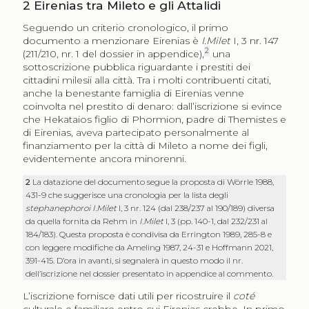
2
Eirenias tra Mileto e gli Attalidi
Seguendo un criterio cronologico, il primo
documento a menzionare Eirenias è
I.Milet
I, 3 nr. 147
2
(211/210,
nr. 1 del dossier in appendice
),
una
sottoscrizione pubblica riguardante i prestiti dei
cittadini milesii alla città. Tra i molti contribuenti citati,
anche la benestante famiglia di Eirenias venne
coinvolta nel prestito di denaro: dall’iscrizione si evince
che Hekataios figlio di Phormion, padre di Themistes e
di Eirenias, aveva partecipato personalmente al
finanziamento per la città di Mileto a nome dei figli,
evidentemente ancora minorenni.
2
La datazione del documento segue la proposta di Wörrle 1988,
431-9 che suggerisce una cronologia per la lista degli
stephanephoroi I.Milet
I, 3 nr. 124 (dal 238/237 al 190/189) diversa
da quella fornita da Rehm in
I.Milet
I, 3 (pp. 140-1, dal 232/231 al
184/183). Questa proposta è condivisa da Errington 1989, 285-8 e
con leggere modifiche da Ameling 1987, 24-31 e Hoffmann 2021,
391-415. D’ora in avanti, si segnalerà in questo modo il
nr.
dell’iscrizione
nel dossier presentato in appendice al commento.
L’iscrizione fornisce dati utili per ricostruire il
coté
culturale e familiare entro cui Eirenias crebbe. In primo