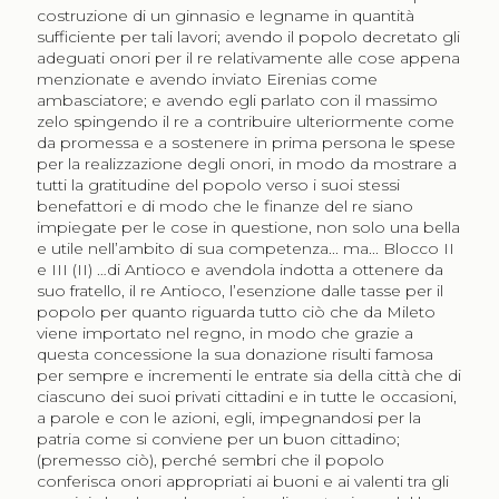
costruzione di un ginnasio e legname in quantità
sufficiente per tali lavori; avendo il popolo decretato gli
adeguati onori per il re relativamente alle cose appena
menzionate e avendo inviato Eirenias come
ambasciatore; e avendo egli parlato con il massimo
zelo spingendo il re a contribuire ulteriormente come
da promessa e a sostenere in prima persona le spese
per la realizzazione degli onori, in modo da mostrare a
tutti la gratitudine del popolo verso i suoi stessi
benefattori e di modo che le finanze del re siano
impiegate per le cose in questione, non solo una bella
e utile nell’ambito di sua competenza... ma... Blocco II
e III (II) …di Antioco e avendola indotta a ottenere da
suo fratello, il re Antioco, l’esenzione dalle tasse per il
popolo per quanto riguarda tutto ciò che da Mileto
viene importato nel regno, in modo che grazie a
questa concessione la sua donazione risulti famosa
per sempre e incrementi le entrate sia della città che di
ciascuno dei suoi privati cittadini e in tutte le occasioni,
a parole e con le azioni, egli, impegnandosi per la
patria come si conviene per un buon cittadino;
(premesso ciò), perché sembri che il popolo
conferisca onori appropriati ai buoni e ai valenti tra gli