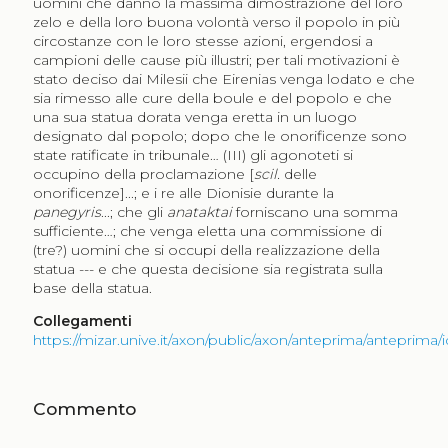
uomini che danno la massima dimostrazione del loro
zelo e della loro buona volontà verso il popolo in più
circostanze con le loro stesse azioni, ergendosi a
campioni delle cause più illustri; per tali motivazioni è
stato deciso dai Milesii che Eirenias venga lodato e che
sia rimesso alle cure della boule e del popolo e che
una sua statua dorata venga eretta in un luogo
designato dal popolo; dopo che le onorificenze sono
state ratificate in tribunale… (III) gli agonoteti si
occupino della proclamazione [
scil.
delle
onorificenze]...; e i re alle Dionisie durante la
panegyris
...; che gli
anataktai
forniscano una somma
sufficiente…; che venga eletta una commissione di
(tre?) uomini che si occupi della realizzazione della
statua --- e che questa decisione sia registrata sulla
base della statua.
Collegamenti
https://mizar.unive.it/axon/public/axon/anteprima/anteprima
Commento