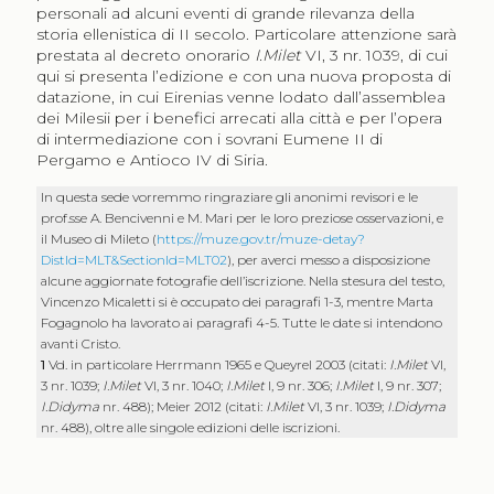
personali ad alcuni eventi di grande rilevanza della
storia ellenistica di II secolo. Particolare attenzione sarà
prestata al decreto onorario
I.Milet
VI, 3 nr. 1039, di cui
qui si presenta l’edizione e con una nuova proposta di
datazione, in cui Eirenias venne lodato dall’assemblea
dei Milesii per i benefici arrecati alla città e per l’opera
di intermediazione con i sovrani Eumene II di
Pergamo e Antioco IV di Siria.
In questa sede vorremmo ringraziare gli anonimi revisori e le
prof.sse A. Bencivenni e M. Mari per le loro preziose osservazioni, e
il Museo di Mileto (
https://muze.gov.tr/muze-detay?
DistId=MLT&SectionId=MLT02
), per averci messo a disposizione
alcune aggiornate fotografie dell’iscrizione. Nella stesura del testo,
Vincenzo Micaletti si è occupato dei paragrafi 1-3, mentre Marta
Fogagnolo ha lavorato ai paragrafi 4-5. Tutte le date si intendono
avanti Cristo.
1
Vd. in particolare Herrmann 1965 e Queyrel 2003 (citati:
I.Milet
VI,
3 nr. 1039;
I.Milet
VI, 3 nr. 1040;
I.Milet
I, 9 nr. 306;
I.Milet
I, 9 nr. 307;
I.Didyma
nr. 488); Meier 2012 (citati:
I.Milet
VI, 3 nr. 1039;
I.Didyma
nr. 488), oltre alle singole edizioni delle iscrizioni.