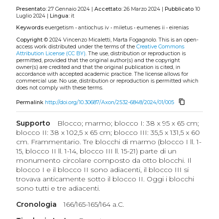
Presentato:
27 Gennaio 2024 |
Accettato:
26 Marzo 2024 |
Pubblicato
10
Luglio 2024 |
Lingua:
it
Keywords
euergetism
•
antiochus iv
•
miletus
•
eumenes ii
•
eirenias
Copyright
© 2024 Vincenzo Micaletti, Marta Fogagnolo.
This is an open-
access work distributed under the terms of the
Creative Commons
Attribution License (CC BY)
. The use, distribution or reproduction is
permitted, provided that the original author(s) and the copyright
owner(s) are credited and that the original publication is cited, in
accordance with accepted academic practice. The license allows for
commercial use. No use, distribution or reproduction is permitted which
does not comply with these terms.
content_copy
Permalink
http://doi.org/10.30687/Axon/2532-6848/2024/01/005
Supporto
Blocco; marmo; blocco I: 38 x 95 x 65 cm;
blocco II: 38 x 102,5 x 65 cm; blocco III: 35,5 x 131,5 x 60
cm. Frammentario. Tre blocchi di marmo (blocco I ll. 1-
15, blocco II ll. 1-14, blocco III ll. 15-21) parte di un
monumento circolare composto da otto blocchi. Il
blocco I e il blocco II sono adiacenti, il blocco III si
trovava anticamente sotto il blocco II. Oggi i blocchi
sono tutti e tre adiacenti.
Cronologia
166/165-165/164 a.C.