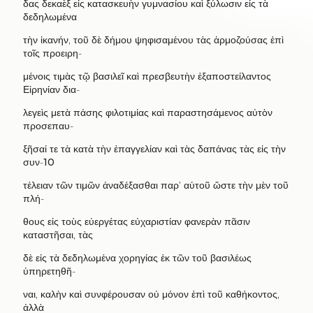
δας δεκαὲξ εἰς κατασκευὴν γυμνασίου καὶ ξύλωσιν εἰς τὰ
δεδηλωμένα
τὴν ἱκανήν
,
τοῦ δὲ δήμου ψηφισαμένου τὰς ἁρμοζούσας ἐπὶ
τοῖς προειρη
-
μένοις τιμὰς τῷ βασιλεῖ καὶ πρεσβευτὴν ἐξαποστείλαντος
Εἰρηνίαν δια
-
λεγεὶς μετὰ πάσης φιλοτιμίας καὶ παραστησάμενος αὐτὸν
προσεπαυ
-
ξῆσαί τε τὰ κατὰ τὴν ἐπαγγελίαν καὶ τὰς δαπάνας τὰς εἰς τὴν
συν
-
10
τέλειαν τῶν τιμῶν ἀναδέξασθαι παρ
’
αὑτοῦ ὥστε τὴν μὲν τοῦ
πλή
-
θους εἰς τοὺς εὐεργέτας εὐχαριστίαν φανερὰν πᾶσιν
καταστῆσαι
,
τὰς
δὲ εἰς τὰ δεδηλωμένα χορηγίας ἐκ τῶν τοῦ βασιλέως
ὑπηρετηθῆ
-
ναι
,
καλὴν καὶ συνφέρουσαν οὐ μόνον ἐπὶ τοῦ καθήκοντος
,
ἀλλὰ