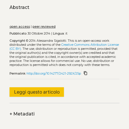
Abstract
open access
|
peer reviewed
Pubblicato
30 Ottobre 2014 |
Lingua:
it
Copyright
© 2014 Alessandra Sigalotti.
This is an open-access work
distributed under the terms of the
Creative Commons Attribution License
(CC BY)
. The use, distribution or reproduction is permitted, provided that
the original author(s) and the copyright owner(s) are credited and that
the original publication is cited, in accordance with accepted academic
practice. The license allows for commercial use. No use, distribution or
reproduction is permitted which does not comply with these terms.
content_copy
Permalink
http://doi.org/10.14277/2421-292X/25p
Leggi questo articolo
+
Metadati