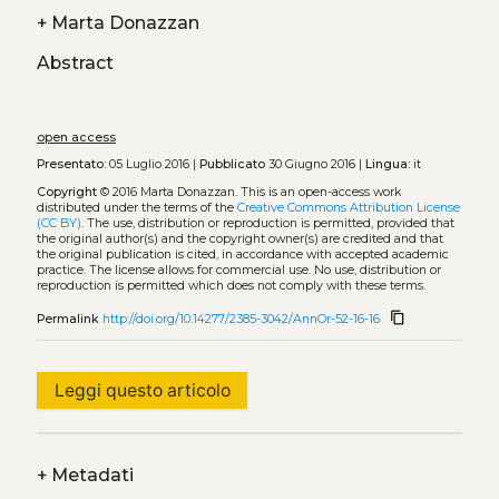
+
Marta Donazzan
Abstract
open access
Presentato:
05 Luglio 2016 |
Pubblicato
30 Giugno 2016 |
Lingua:
it
Copyright
© 2016 Marta Donazzan.
This is an open-access work
distributed under the terms of the
Creative Commons Attribution License
(CC BY)
. The use, distribution or reproduction is permitted, provided that
the original author(s) and the copyright owner(s) are credited and that
the original publication is cited, in accordance with accepted academic
practice. The license allows for commercial use. No use, distribution or
reproduction is permitted which does not comply with these terms.
content_copy
Permalink
http://doi.org/10.14277/2385-3042/AnnOr-52-16-16
Leggi questo articolo
+
Metadati