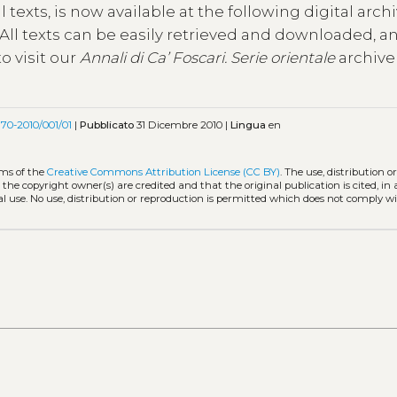
ll texts, is now available at the following digital archi
. All texts can be easily retrieved and downloaded, 
o visit our
Annali di Ca’ Foscari. Serie orientale
archive
970-2010/001/01
|
Pubblicato
31 Dicembre 2010 |
Lingua
en
rms of the
Creative Commons Attribution License (CC BY)
. The use, distribution o
 the copyright owner(s) are credited and that the original publication is cited, i
l use. No use, distribution or reproduction is permitted which does not comply w