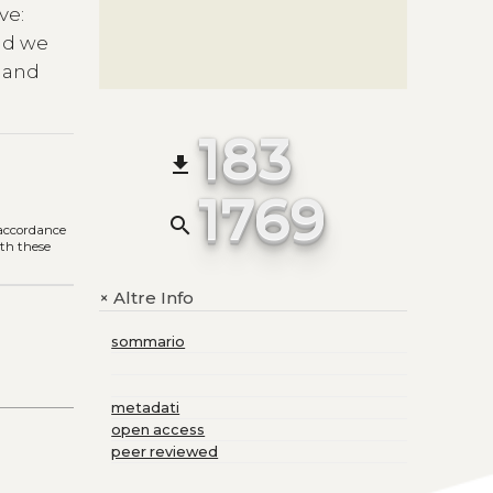
ve:
and we
 and
183
file_download
1769
r
search
n accordance
ith these
Altre Info
+
sommario
metadati
open access
peer reviewed