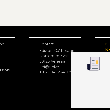
one
Contatti
IS
N
Edizioni Ca’ Foscari
Dorsoduro 3246
30123 Venezia
ecf@unive.it
izioni
T +39 041 234 8250