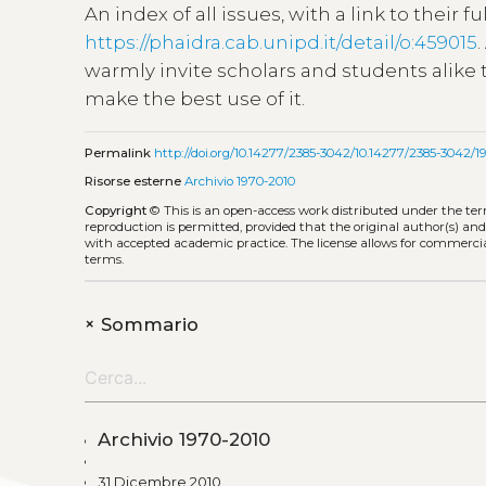
An index of all issues, with a link to their fu
https://phaidra.cab.unipd.it/detail/o:459015
warmly invite scholars and students alike t
make the best use of it.
Permalink
http://doi.org/10.14277/2385-3042/10.14277/2385-3042/1
Risorse esterne
Archivio 1970-2010
Copyright
©
This is an open-access work distributed under the te
reproduction is permitted, provided that the original author(s) and
with accepted academic practice. The license allows for commercia
terms.
+
Sommario
Archivio 1970-2010
31 Dicembre 2010