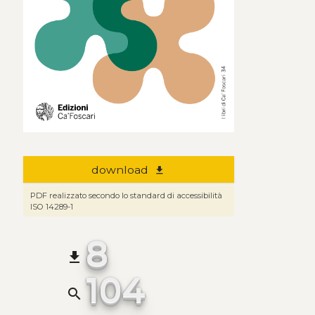
download
file_download
PDF realizzato secondo lo standard di accessibilità
ISO 14289-1
8
file_download
104
search