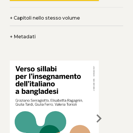
+
Capitoli nello stesso volume
+
Metadati
chevron_right