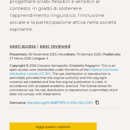
progettare sillabi flessibili e sensibili al
contesto, in grado di sostenere
l’apprendimento linguistico, l’inclusione
sociale e la partecipazione attiva nella società
ospitante.
open access
|
peer reviewed
Presentato:
05 Novembre 2025 |
Accettato:
13 Gennaio 2026 |
Pubblicato
27 Marzo 2026 |
Lingua:
it
Copyright
© 2026 Graziano Serragiotto, Elisabetta Ragagnin.
This is an
open-access work distributed under the terms of the
Creative Commons
Attribution License (CC BY)
. The use, distribution or reproduction is
permitted, provided that the original author(s) and the copyright
owner(s) are credited and that the original publication is cited, in
accordance with accepted academic practice. The license allows for
commercial use. No use, distribution or reproduction is permitted which
does not comply with these terms.
content_copy
Permalink
http://doi.org/10.30687/979-12-5742-022-2/001
leggi questo capitolo