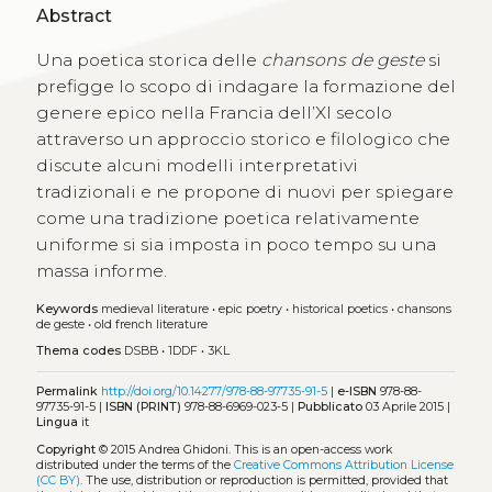
Abstract
Una poetica storica delle
chansons de geste
si
prefigge lo scopo di indagare la formazione del
genere epico nella Francia dell’XI secolo
attraverso un approccio storico e filologico che
discute alcuni modelli interpretativi
tradizionali e ne propone di nuovi per spiegare
come una tradizione poetica relativamente
uniforme si sia imposta in poco tempo su una
massa informe.
Keywords
medieval literature
•
epic poetry
•
historical poetics
•
chansons
de geste
•
old french literature
Thema codes
DSBB
•
1DDF
•
3KL
Permalink
http://doi.org/10.14277/978-88-97735-91-5
|
e-ISBN
978-88-
97735-91-5 |
ISBN (PRINT)
978-88-6969-023-5 |
Pubblicato
03 Aprile 2015 |
Lingua
it
Copyright
© 2015 Andrea Ghidoni.
This is an open-access work
distributed under the terms of the
Creative Commons Attribution License
(CC BY)
. The use, distribution or reproduction is permitted, provided that