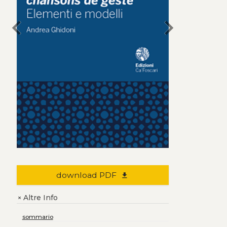
chevron_left
chevron_right
download PDF
file_download
Altre Info
+
sommario