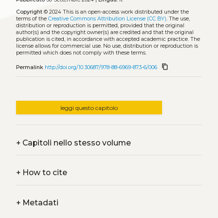
Copyright
© 2024
This is an open-access work distributed under the
terms of the
Creative Commons Attribution License (CC BY)
. The use,
distribution or reproduction is permitted, provided that the original
author(s) and the copyright owner(s) are credited and that the original
publication is cited, in accordance with accepted academic practice. The
license allows for commercial use. No use, distribution or reproduction is
permitted which does not comply with these terms.
content_copy
Permalink
http://doi.org/10.30687/978-88-6969-873-6/006
leggi questo capitolo
+
Capitoli nello stesso volume
+
How to cite
+
Metadati