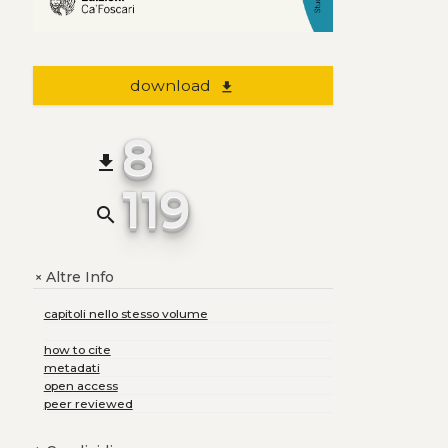
download
file_download
8
file_download
119
search
Altre Info
+
capitoli nello stesso volume
how to cite
metadati
open access
peer reviewed