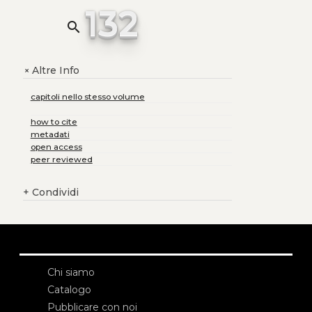
132
search
Altre Info
+
capitoli nello stesso volume
how to cite
metadati
open access
peer reviewed
+
Condividi
Chi siamo
Catalogo
Pubblicare con noi