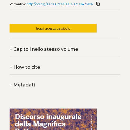
content_copy
Permalink
http://doi.org/10.30687/978-88-6969-814-9/002
leggi questo capitolo
+
Capitoli nello stesso volume
+
How to cite
+
Metadati