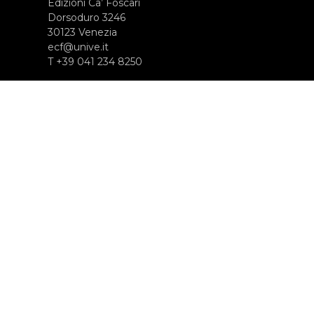
Edizioni Ca’ Foscari
Dorsoduro 3246
30123 Venezia
ecf@unive.it
T +39 041 234 8250
ISCRIVITI ALLA NEWSLETTER