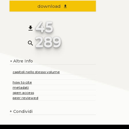
download
file_download
45
file_download
289
search
Altre Info
+
capitoli nello stesso volume
how to cite
metadati
open access
peer reviewed
+
Condividi