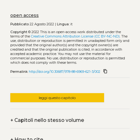
open access
Pubblicato
22 Agosto 2022 |
Lingua:
it
Copyright
© 2022
This is an open-access work distributed under the
terms of the
Creative Commons Attribution License (CC BY-NC-ND)
. The
use, distribution or reproduction is permitted in unadapted form only and
provided that the original author(s) and the copyright owner(s) are
credited and that the original publication is cited, in accordance with
accepted academic practice. You may not use the material for
commercial purposes. No use, distribution or reproduction is permitted
which does not comply with these terms.
content_copy
Permalink
http://doi.org/10.30687/978-88-6969-621-3/002
leggi questo capitolo
+
Capitoli nello stesso volume
+
How to cite