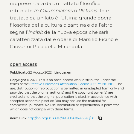
rappresentata da un trattato filosofico
intitolato
In Calumniatorem Platonis
. Tale
trattato da un lato è l’ultima grande opera
filosofica della cultura bizantina e dall’altro
segna l’
incipit
della nuova epoca che sarà
caratterizzata dalle opere di Marsilio Ficino e
Giovanni Pico della Mirandola.
open access
Pubblicato
22 Agosto 2022 |
Lingua:
en
Copyright
© 2022
This is an open-access work distributed under the
terms of the
Creative Commons Attribution License (CC BY-NC-ND)
. The
use, distribution or reproduction is permitted in unadapted form only and
provided that the original author(s) and the copyright owner(s) are
credited and that the original publication is cited, in accordance with
accepted academic practice. You may not use the material for
commercial purposes. No use, distribution or reproduction is permitted
which does not comply with these terms.
content_copy
Permalink
http://doi.org/10.30687/978-88-6969-619-0/001