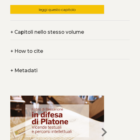
leggi questo capitolo
+
Capitoli nello stesso volume
+
How to cite
+
Metadati
chevron_right