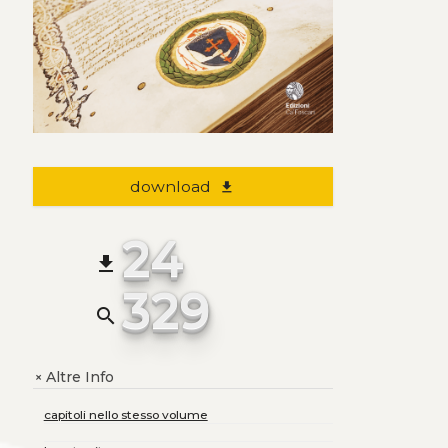
download
file_download
24
file_download
329
search
Altre Info
+
capitoli nello stesso volume