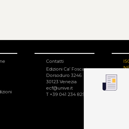
one
Contatti
IS
N
Edizioni Ca’ Foscari
Dorsoduro 3246
30123 Venezia
ecf@unive.it
izioni
T +39 041 234 8250