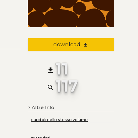
download
file_download
11
file_download
117
search
Altre Info
+
capitoli nello stesso volume