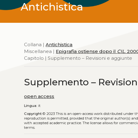
Antichistica
Collana |
Antichistica
Miscellanea |
Epigrafia ostiense dopo il
CIL
. 2000
Capitolo | Supplemento – Revisioni e aggiunte
Supplemento – Revision
open access
Lingua:
it
Copyright
© 2023
This is an open-access work distributed under t
reproduction is permitted, provided that the original author(s) and
with accepted academic practice. The license allows for commercia
terms.