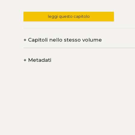
leggi questo capitolo
+
Capitoli nello stesso volume
+
Metadati