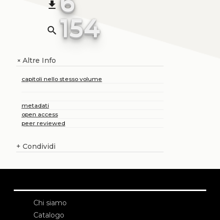
6
file_download
154
search
Altre Info
+
capitoli nello stesso volume
metadati
open access
peer reviewed
+
Condividi
Chi siamo
Catalogo