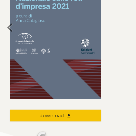
chevron_left
download
file_download