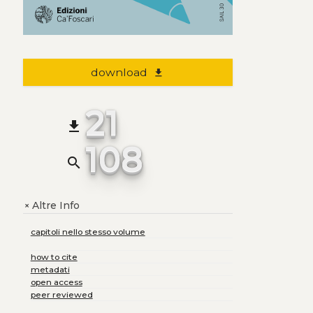
download
file_download
21
file_download
108
search
Altre Info
+
capitoli nello stesso volume
how to cite
metadati
open access
peer reviewed