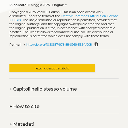
Pubblicato
15 Maggio 2025 |
Lingua:
it
Copyright
© 2025 Paolo E. Balboni.
This is an open-access work
distributed under the terms of the
Creative Commons Attribution License
(CC BY)
. The use, distribution or reproduction is permitted, provided that
the original author(s) and the copyright owner(s) are credited and that
the original publication is cited, in accordance with accepted academic
practice. The license allows for commercial use. No use, distribution or
reproduction is permitted which does not comply with these terms.
content_copy
Permalink
http://doi.org/10.30687/978-88-6969-555-1/008
leggi questo capitolo
+
Capitoli nello stesso volume
+
How to cite
+
Metadati