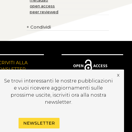
metadati
open access
peer reviewed
+
Condividi
CRIVITI ALLA
EWSLETTER
x
Se trovi interessanti le nostre pubblicazioni
e vuoi ricevere aggiornamenti sulle
prossime uscite, iscriviti ora alla nostra
newsletter.
NEWSLETTER