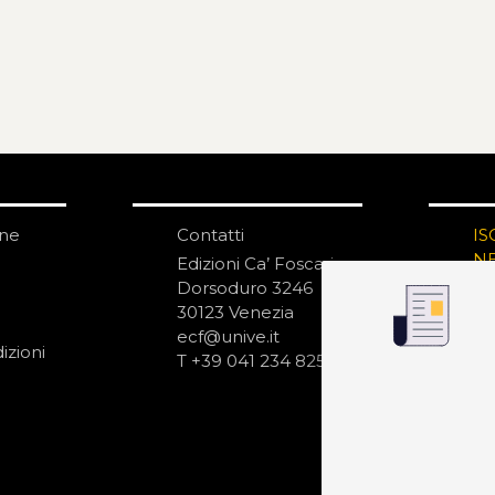
one
Contatti
IS
N
Edizioni Ca’ Foscari
Dorsoduro 3246
30123 Venezia
ecf@unive.it
izioni
T +39 041 234 8250