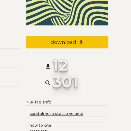
download
file_download
12
file_download
301
search
Altre Info
+
capitoli nello stesso volume
how to cite