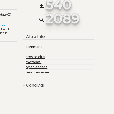
540
file_download
2089
ntato
03
search
bution
 that the
ion is
Altre Info
+
sommario
how to cite
metadati
open access
peer reviewed
+
Condividi