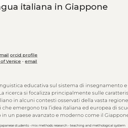
ngua italiana in Giappone
mail
orcid profile
 of Venice
-
email
linguistica educativa sul sistema di insegnamento e
 ricerca si focalizza principalmente sulle caratteri
ano in alcuni contesti osservati della vasta regione
i che emergono tra l’idea italiana ed europea di scuo
o in un paese avanzato e moderno come il Giappone
o japanese students
•
mix methods research
•
teaching and methological system