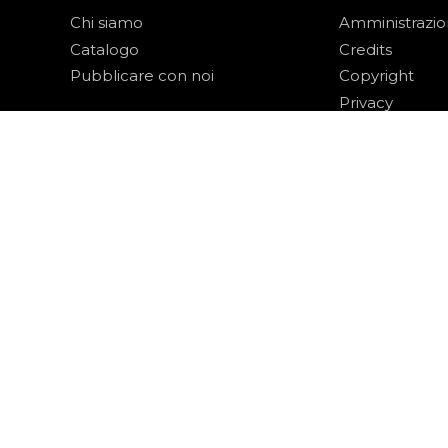
Chi siamo
Amministrazi
Catalogo
Credits
Pubblicare con noi
Copyright
Privacy
Termini e cond
login