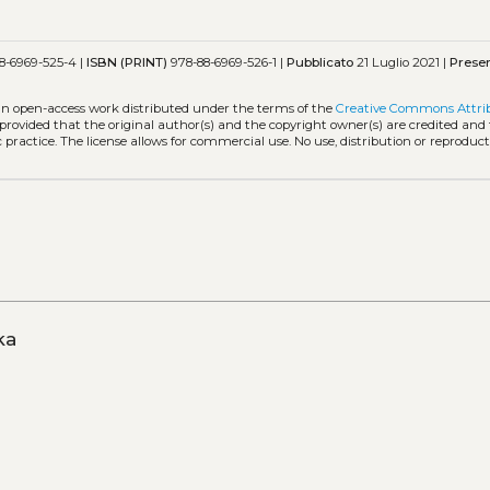
8-6969-525-4 |
ISBN (PRINT)
978-88-6969-526-1 |
Pubblicato
21 Luglio 2021 |
Prese
 an open-access work distributed under the terms of the
Creative Commons Attri
, provided that the original author(s) and the copyright owner(s) are credited and
practice. The license allows for commercial use. No use, distribution or reproduct
ka