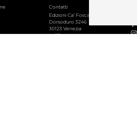
one
Contatti
IS
N
Edizioni Ca’ Foscari
Dorsoduro 3246
30123 Venezia
ecf@unive.it
izioni
T +39 041 234 8250