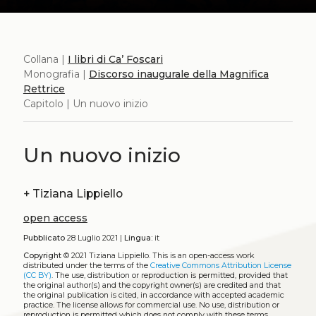
Collana |
I libri di Ca’ Foscari
Monografia |
Discorso inaugurale della Magnifica
Rettrice
Capitolo | Un nuovo inizio
Un nuovo inizio
+
Tiziana Lippiello
open access
Pubblicato
28 Luglio 2021 |
Lingua:
it
Copyright
© 2021 Tiziana Lippiello.
This is an open-access work
distributed under the terms of the
Creative Commons Attribution License
(CC BY)
. The use, distribution or reproduction is permitted, provided that
the original author(s) and the copyright owner(s) are credited and that
the original publication is cited, in accordance with accepted academic
practice. The license allows for commercial use. No use, distribution or
reproduction is permitted which does not comply with these terms.