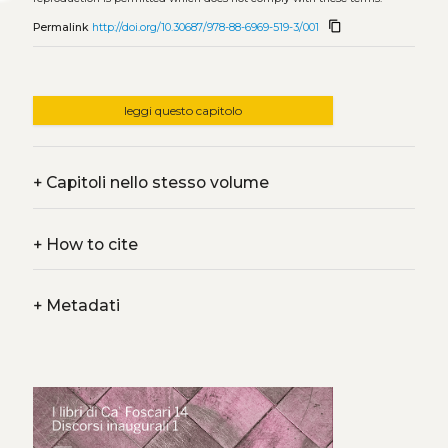
content_copy
Permalink
http://doi.org/10.30687/978-88-6969-519-3/001
leggi questo capitolo
+
Capitoli nello stesso volume
+
How to cite
+
Metadati