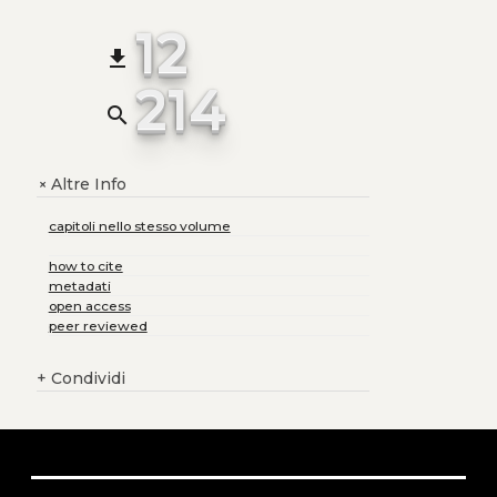
12
file_download
214
search
Altre Info
+
capitoli nello stesso volume
how to cite
metadati
open access
peer reviewed
+
Condividi