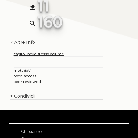
11
file_download
160
search
Altre Info
+
capitoli nello stesso volume
metadati
open access
peer reviewed
+
Condividi
Chi siamo