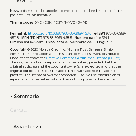
Fino a noi.
Keywords
venice
•
los angeles
•
correspondence
•
loredana balboni
•
pm
pasinetti
•
italian literature
Thema codes
DND
•
DSK
•
1DST-IT-NVE
•
3MPB
Permalink
http://doi.org/10.30687/978-88-6969-457-8
|
e-ISBN
978-88-6969-
457-8 |
ISBN (PRINT)
978-88-6969-458-5 |
Numero pagine
374 |
Dimensioni
16x23cm |
Pubblicato
02 Novembre 2020 |
Lingua
it
Copyright
© 2020 Monica Giachino, Michela Rusi, Samuela Simion,
Silvana Tamiozzo Goldmann.
This is an open-access work distributed
under the terms of the
Creative Commons Attribution License (CC BY)
.
The use, distribution or reproduction is permitted, provided that the
original author(s) and the copyright owner(s) are credited and that the
original publication is cited, in accordance with accepted academic
practice. The license allows for commercial use. No use, distribution or
reproduction is permitted which does not comply with these terms.
+
Sommario
Avvertenza