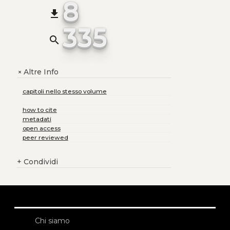
8
file_download
335
search
Altre Info
+
capitoli nello stesso volume
how to cite
metadati
open access
peer reviewed
+
Condividi
Chi siamo