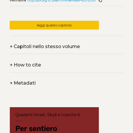
content_copy
Permalink
http://doi.org/10.30687/978-88-6969-420-2/010
leggi questo capitolo
+
Capitoli nello stesso volume
+
How to cite
+
Metadati