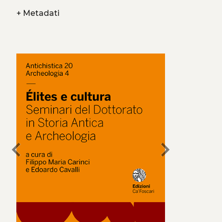
+
Metadati
chevron_left
chevron_right