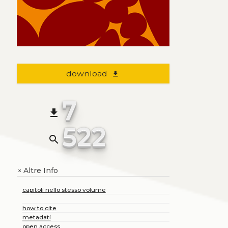
download
file_download
7
file_download
522
search
Altre Info
+
capitoli nello stesso volume
how to cite
metadati
open access