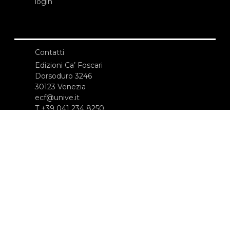
login
Contatti
Edizioni Ca’ Foscari
Dorsoduro 3246
30123 Venezia
ecf@unive.it
T +39 041 234 8250
ISCRIVITI ALLA NEWSLETTER