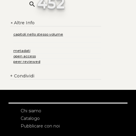
452
search
Altre Info
+
capitoli nello stesso volume
metadati
open access
peer reviewed
+
Condividi
Chi siamo
Catalogo
Pubblicare con noi