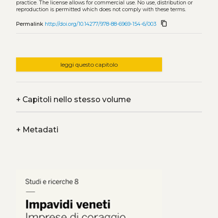
practice. The license allows for commercial use. No use, distribution or
reproduction is permitted which does not comply with these terms.
content_copy
Permalink
http://doi.org/10.14277/978-88-6969-154-6/003
leggi questo capitolo
+
Capitoli nello stesso volume
+
Metadati