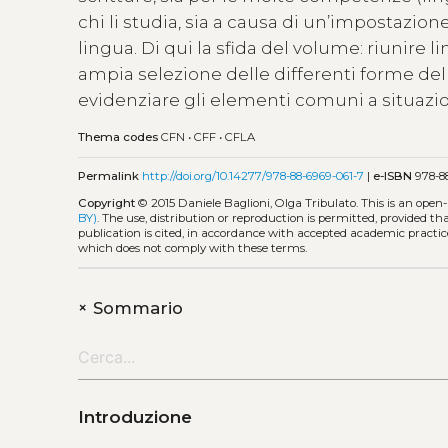
chi li studia, sia a causa di un’impostazion
lingua. Di qui la sfida del volume: riunire l
ampia selezione delle differenti forme del c
evidenziare gli elementi comuni a situazio
Thema codes
CFN
•
CFF
•
CFLA
Permalink
http://doi.org/10.14277/978-88-6969-061-7
|
e-ISBN
978-88
Copyright
© 2015 Daniele Baglioni, Olga Tribulato.
This is an open
BY)
. The use, distribution or reproduction is permitted, provided t
publication is cited, in accordance with accepted academic practice
which does not comply with these terms.
+
Sommario
Introduzione