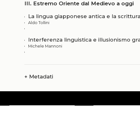
III. Estremo Oriente dal Medievo a oggi
La lingua giapponese antica e la scrittur
Aldo Tollini
Interferenza linguistica e illusionismo gra
Michele Mannoni
+
Metadati
Chi siamo
Amministrazi
Catalogo
Credits
Pubblicare con noi
Copyright
Privacy