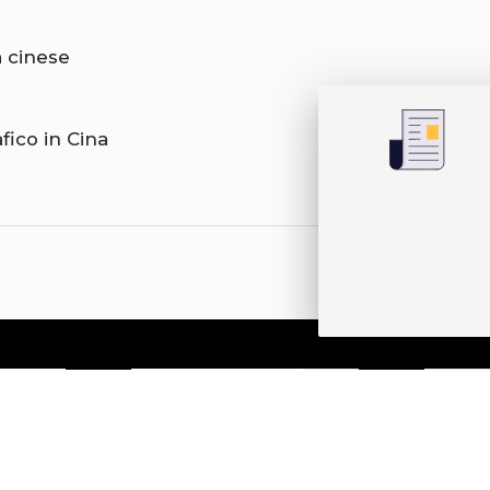
a cinese
fico in Cina
one
Contatti
IS
N
Edizioni Ca’ Foscari
Dorsoduro 3246
30123 Venezia