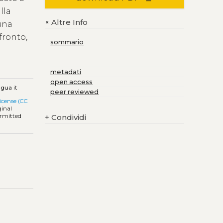
lla
Altre Info
+
 una
fronto,
sommario
metadati
open access
ngua
it
peer reviewed
icense (CC
ginal
+
Condividi
ermitted