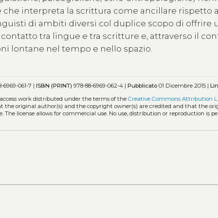
e che interpreta la scrittura come ancillare rispetto a
inguisti di ambiti diversi col duplice scopo di offrire
ontatto tra lingue e tra scritture e, attraverso il con
ni lontane nel tempo e nello spazio.
-6969-061-7 |
ISBN (PRINT)
978-88-6969-062-4 |
Pubblicato
01 Dicembre 2015 |
Li
-access work distributed under the terms of the
Creative Commons Attribution L
hat the original author(s) and the copyright owner(s) are credited and that the ori
. The license allows for commercial use. No use, distribution or reproduction is p