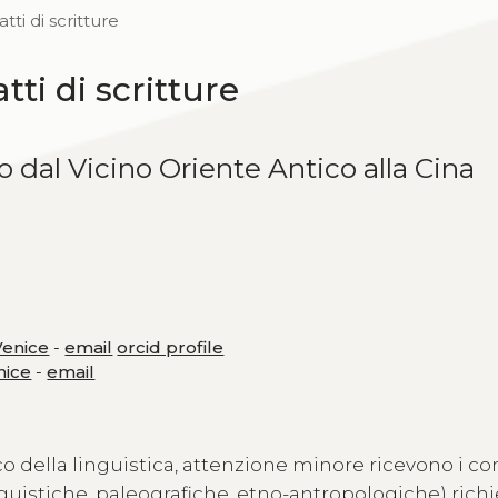
tti di scritture
tti di scritture
 dal Vicino Oriente Antico alla Cina
 Venice
-
email
orcid profile
nice
-
email
o della linguistica, attenzione minore ricevono i con
guistiche, paleografiche, etno-antropologiche) richi