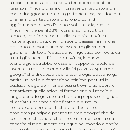
africani. In questa ottica, se un terzo dei docenti di
italiano in Africa dichiara di non aver partecipato a un
corso di aggiornamento in glottodidattica, tra i docenti
che hanno partecipato a uno o più corsi di
aggiornamento, 45% l’hanno svolti in Italia, 39% in
Africa mentre per il 38% i corsi si sono svolti da
remoto, con formatori in Italia e corsisti in Africa. Di
fronte a questi dati, che non sono bassissimi ma che
possono e devono ancora essere migliorati per
garantire il diritto all’educazione linguistica democratica
a tutti gli studenti di italiano in Africa, le nuove
tecnologie potrebbero essere il supporto ideale per
invertire la rotta. Secondo Villarini (2021, 203) in aree
geografiche di questo tipo le tecnologie possono ga­
rantire un livello di formazione minimo per tutti in
qualsiasi luogo del mondo essi si trovino ad operare
per attivare quelle azioni di formazione sul medio e
lungo periodo gestite da istituzioni preposte, in grado
di lasciare una traccia significativa e duratura
nell’operato dei docenti che vi partecipano. Il
problema principale per molte aree geografiche del
continente africano è che la rete internet, con la sua
capacità di raggiungere chiunque nel mondo a partire
da un solo luogo emettitore della formazione, non è