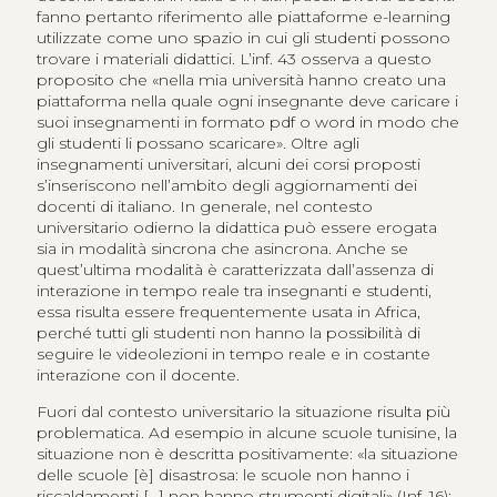
fanno pertanto riferimento alle piattaforme e-learning
utilizzate come uno spazio in cui gli studenti possono
trovare i materiali didattici. L’inf. 43 osserva a questo
proposito che «nella mia università hanno creato una
piattaforma nella quale ogni insegnante deve caricare i
suoi insegnamenti in formato pdf o word in modo che
gli studenti li possano scaricare». Oltre agli
insegnamenti universitari, alcuni dei corsi proposti
s’inseriscono nell’ambito degli aggiornamenti dei
docenti di italiano. In generale, nel contesto
universitario odierno la didattica può essere erogata
sia in modalità sincrona che asincrona. Anche se
quest’ultima modalità è caratterizzata dall’assenza di
interazione in tempo reale tra insegnanti e studenti,
essa risulta essere frequentemente usata in Africa,
perché tutti gli studenti non hanno la possibilità di
seguire le videolezioni in tempo reale e in costante
interazione con il docente.
Fuori dal contesto universitario la situazione risulta più
problematica. Ad esempio in alcune scuole tunisine, la
situazione non è descritta positivamente: «la situazione
delle scuole [è] disastrosa: le scuole non hanno i
riscaldamenti [...] non hanno strumenti digitali» (Inf. 16);