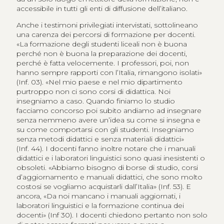
accessibile in tutti gli enti di diffusione dell’italiano.
Anche i testimoni privilegiati intervistati, sottolineano
una carenza dei percorsi di formazione per docenti.
«La formazione degli studenti liceali non è buona
perché non è buona la preparazione dei docenti,
perché è fatta velocemente. I professori, poi, non
hanno sempre rapporti con l’Italia, rimangono isolati»
(Inf. 03). «Nel mio paese e nel mio dipartimento
purtroppo non ci sono corsi di didattica. Noi
insegniamo a caso. Quando finiamo lo studio
facciamo concorso poi subito andiamo ad insegnare
senza nemmeno avere un’idea su come si insegna e
su come comportarsi con gli studenti. Insegniamo
senza metodi didattici e senza materiali didattici»
(Inf. 44). I docenti fanno inoltre notare che i manuali
didattici e i laboratori linguistici sono quasi inesistenti o
obsoleti. «Abbiamo bisogno di borse di studio, corsi
d’aggiornamento e manuali didattici, che sono molto
costosi se vogliamo acquistarli dall’Italia» (Inf. 53). E
ancora, «Da noi mancano i manuali aggiornati, i
laboratori linguistici e la formazione continua dei
docenti» (Inf 30). I docenti chiedono pertanto non solo