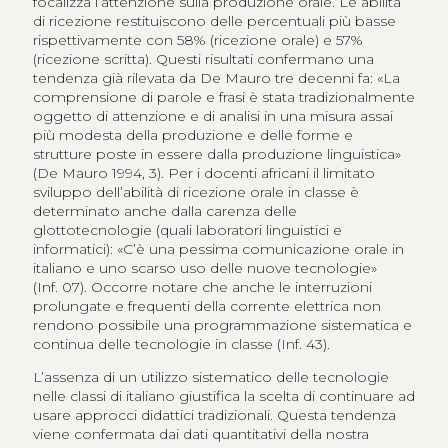
focalizza l’attenzione sulla produzione orale. Le abilità
di ricezione restituiscono delle percentuali più basse
rispettivamente con 58% (ricezione orale) e 57%
(ricezione scritta). Questi risultati confermano una
tendenza già rilevata da De Mauro tre decenni fa: «La
comprensione di parole e frasi è stata tradizionalmente
oggetto di attenzione e di analisi in una misura assai
più modesta della produzione e delle forme e
strutture poste in essere dalla produzione linguistica»
(De Mauro 1994, 3). Per i docenti africani il limitato
sviluppo dell’abilità di ricezione orale in classe è
determinato anche dalla carenza delle
glottotecnologie (quali laboratori linguistici e
informatici): «C’è una pessima comunicazione orale in
italiano e uno scarso uso delle nuove tecnologie»
(Inf. 07). Occorre notare che anche le interruzioni
prolungate e frequenti della corrente elettrica non
rendono possibile una programmazione sistematica e
continua delle tecnologie in classe (Inf. 43).
L’assenza di un utilizzo sistematico delle tecnologie
nelle classi di italiano giustifica la scelta di continuare ad
usare approcci didattici tradizionali. Questa tendenza
viene confermata dai dati quantitativi della nostra