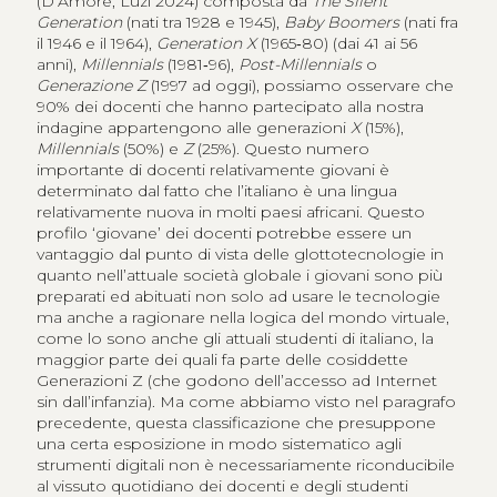
(D’Amore, Luzi 2024) composta da
The Silent
Generation
(nati tra 1928 e 1945),
Baby Boomers
(nati fra
il 1946 e il 1964),
Generation X
(1965‑80) (dai 41 ai 56
anni),
Millennials
(1981‑96),
Post-Millennials
o
Generazione Z
(1997 ad oggi), possiamo osservare che
90% dei docenti che hanno partecipato alla nostra
indagine appartengono alle generazioni
X
(15%),
Millennials
(50%) e
Z
(25%). Questo numero
importante di docenti relativamente giovani è
determinato dal fatto che l’italiano è una lingua
relativamente nuova in molti paesi africani. Questo
profilo ‘giovane’ dei docenti potrebbe essere un
vantaggio dal punto di vista delle glottotecnologie in
quanto nell’attuale società globale i giovani sono più
preparati ed abituati non solo ad usare le tecnologie
ma anche a ragionare nella logica del mondo virtuale,
come lo sono anche gli attuali studenti di italiano, la
maggior parte dei quali fa parte delle cosiddette
Generazioni Z (che godono dell’accesso ad Internet
sin dall’infanzia). Ma come abbiamo visto nel paragrafo
precedente, questa classificazione che presuppone
una certa esposizione in modo sistematico agli
strumenti digitali non è necessariamente riconducibile
al vissuto quotidiano dei docenti e degli studenti