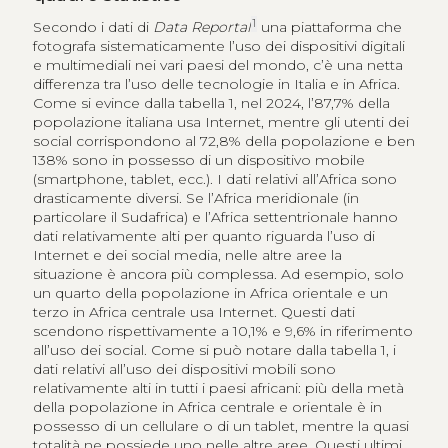
1
Secondo i dati di
Data Reportal
una piattaforma che
fotografa sistematicamente l’uso dei dispositivi digitali
e multimediali nei vari paesi del mondo, c’è una netta
differenza tra l’uso delle tecnologie in Italia e in Africa.
Come si evince dalla tabella 1, nel 2024, l’87,7% della
popolazione italiana usa Internet, mentre gli utenti dei
social corrispondono al 72,8% della popolazione e ben
138% sono in possesso di un dispositivo mobile
(smartphone, tablet, ecc.). I dati relativi all’Africa sono
drasticamente diversi. Se l’Africa meridionale (in
particolare il Sudafrica) e l’Africa settentrionale hanno
dati relativamente alti per quanto riguarda l’uso di
Internet e dei social media, nelle altre aree la
situazione è ancora più complessa. Ad esempio, solo
un quarto della popolazione in Africa orientale e un
terzo in Africa centrale usa Internet. Questi dati
scendono rispettivamente a 10,1% e 9,6% in riferimento
all’uso dei social. Come si può notare dalla tabella 1, i
dati relativi all’uso dei dispositivi mobili sono
relativamente alti in tutti i paesi africani: più della metà
della popolazione in Africa centrale e orientale è in
possesso di un cellulare o di un tablet, mentre la quasi
totalità ne possiede uno nelle altre aree. Questi ultimi