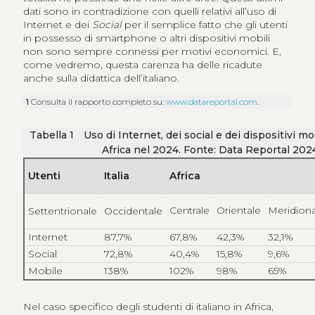
dati sono in contradizione con quelli relativi all’uso di
Internet e dei
Social
per il semplice fatto che gli utenti
in possesso di smartphone o altri dispositivi mobili
non sono sempre connessi per motivi economici. E,
come vedremo, questa carenza ha delle ricadute
anche sulla didattica dell’italiano.
1
Consulta il rapporto completo su:
www.datareportal.com
.
Tabella
1
Uso di Internet, dei social e dei dispositivi mobi
Africa nel 2024. Fonte: Data Reportal 202
Utenti
Italia
Africa
Centrale
Orientale
Meridiona
Settentrionale
Occidentale
Internet
87,7%
67,8%
42,3%
32,1%
Social
72,8%
40,4%
15,8%
9,6%
Mobile
138%
102%
98%
65%
Nel caso specifico degli studenti di italiano in Africa,