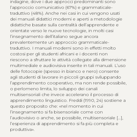
indagine, dove i due approcci predominanti sono
l’approccio comunicativo (67%) e grammaticale-
traduttivo (48%). Anche nei casi in cui vengono usati
dei manuali didattici moderni e aperti a metodologie
didattiche basate sulla centralità dell’apprendente e
orientate verso le nuove tecnologie, in molti casi
l’insegnamento dell’italiano segue ancora
prevalentemente un approccio grammaticale-
traduttivo. I manuali moderni sono in effetti molto
costosi per gli studenti africani e i docenti non
riescono a sfruttare le attività collegate alla dimensione
multimediale e audiovisiva inserite in tali manuali. L’uso
delle fotocopie (spesso in bianco e nero) consente
agli studenti di lavorare in piccoli gruppi sviluppando
l’apprendimento cooperativo, ma non rende possibile,
o perlomeno limita, lo sviluppo dei canali
multisensoriali che invece accelerano il processo di
apprendimento linguistico. Freddi (1990, 24) sostiene a
questo proposito che: «nel momento in cui
l’insegnamento si fa bisensoriale come con
l’audiovisivo o anche, se possibile, multisensoriale […],
l’esperienza di apprendimento si fa più completa e
produttiva».