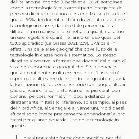
dell’italiano nel mondo (Coccia et al. 2021) sottolinea
come la tecnologia faccia ormai parte integrante dei
percorsi didattici di italiano all’estero. Ma se da un lato
quasi il 90% dei docenti dichiara di aver fatto uso delle
tecnologie in classe, dall’altro tale percentuale si
differenzia in maniera molto netta tra quanti ne fanno
un uso regolare e quanti ne fanno un uso quasi del
tutto sporadico (La Grassa 2021, 239). L’Africa è, in
effetti, una delle aree geografiche dove l’uso delle
tecnologie in classe non è sistematico. Lo stesso
dicasi se si osserva la formazione docenti dal punto di
vista delle coordinate geografiche. Se in generale
questo continente risulta essere un po’ ‘trascurato’
rispetto alle altre aree del mondo per quanto riguarda
la formazione dei docenti, esistono comunque alcuni
paesi africani che sono storicamente più curati con
continui percorsi formativi in loco, a distanza o
direttamente in Italia (ci riferiamo, ad esempio, ai paesi
del Nord Africa, al Senegal e al Camerun). Molti paesi
africani sono invece praticamente abbandonati a loro
stessi per quanto riguarda l’uso delle tecnologie in
quanto
quasi non esiste formazione specifica per chi