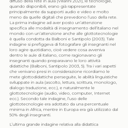
diffuso della rete in aula (Villarini 2021), le tecnologie,
quando disponibili, erano già rappresentate
principalmente da supporti audio e video e molto
meno da quelle digitali che prevedono l’uso della rete.
La prima indagine ad aver posto un’attenzione
specifica alle modalità di insegnamento dell’italiano nel
mondo con un’attenzione anche alle glottotecnologie
è quella condotta da Balboni e Santipolo (2003). Tale
indagine si prefiggeva di fotografare gli insegnanti nel
loro agire quotidiano, cioè vedere cosa avveniva
dentro le aule di italiano, come ragionavano gli
insegnanti quando preparavano le loro attività
didattiche (Balboni, Santipolo 2003, 5). Tra i vari aspetti
che venivano presi in considerazione ricordiamo le
mete glottodidattiche perseguite, le abilità linguistiche
sviluppate in aula (ascolto, lettura, scrittura, monologo,
dialogo traduzione, ecc.), e naturalmente le
glottotecnologie (audio, video, computer, Internet
ecc.). Secondo tale indagine, l’uso delle
glottotecnologie era adottato da una percentuale
minima in Africa, mentre in Europa era già utilizzato dal
50% degli insegnanti.
L’ultima grande indagine relativa alla didattica