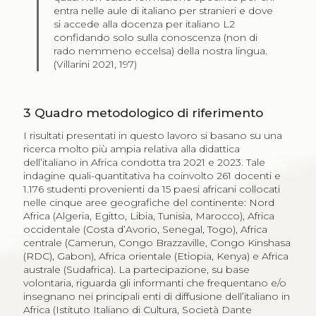
entra nelle aule di italiano per stranieri e dove
si accede alla docenza per italiano L2
confidando solo sulla conoscenza (non di
rado nemme­no eccelsa) della nostra lingua.
(Villarini 2021, 197)
3
Quadro metodologico di riferimento
I risultati presentati in questo lavoro si basano su una
ricerca molto più ampia relativa alla didattica
dell’italiano in Africa condotta tra 2021 e 2023. Tale
indagine quali-quantitativa ha coinvolto 261 docenti e
1.176 studenti provenienti da 15 paesi africani collocati
nelle cinque aree geografiche del continente: Nord
Africa (Algeria, Egitto, Libia, Tunisia, Marocco), Africa
occidentale (Costa d’Avorio, Senegal, Togo), Africa
centrale (Camerun, Congo Brazzaville, Congo Kinshasa
(RDC), Gabon), Africa orientale (Etiopia, Kenya) e Africa
australe (Sudafrica). La partecipazione, su base
volontaria, riguarda gli informanti che frequentano e/o
insegnano nei principali enti di diffusione dell’italiano in
Africa (Istituto Italiano di Cultura, Società Dante