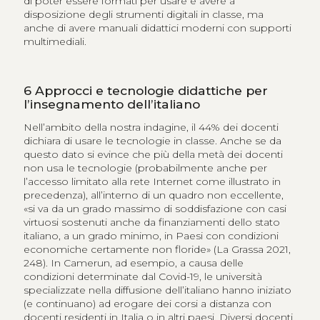
di poter essere formati per usare e avere a
disposizione degli strumenti digitali in classe, ma
anche di avere manuali didattici moderni con supporti
multimediali.
6
Approcci e tecnologie didattiche per
l’insegnamento dell’italiano
Nell’ambito della nostra indagine, il 44% dei docenti
dichiara di usare le tecnologie in classe. Anche se da
questo dato si evince che più della metà dei docenti
non usa le tecnologie (probabilmente anche per
l’accesso limitato alla rete Internet come illustrato in
precedenza), all’interno di un quadro non eccellente,
«si va da un grado massimo di soddisfazione con casi
virtuosi sostenuti anche da finanziamenti dello stato
italiano, a un grado minimo, in Paesi con condizioni
economiche certamente non floride» (La Grassa 2021,
248). In Camerun, ad esempio, a causa delle
condizioni determinate dal Covid-19, le università
specializzate nella diffusione dell’italiano hanno iniziato
(e continuano) ad erogare dei corsi a distanza con
docenti residenti in Italia o in altri paesi. Diversi docenti