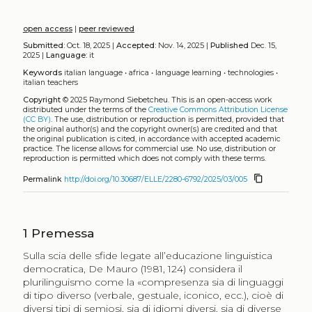
open access
|
peer reviewed
Submitted:
Oct. 18, 2025 |
Accepted:
Nov. 14, 2025 |
Published
Dec. 15,
2025 |
Language:
it
Keywords
italian language
•
africa
•
language learning
•
technologies
•
italian teachers
Copyright
© 2025 Raymond Siebetcheu.
This is an open-access work
distributed under the terms of the
Creative Commons Attribution License
(CC BY)
. The use, distribution or reproduction is permitted, provided that
the original author(s) and the copyright owner(s) are credited and that
the original publication is cited, in accordance with accepted academic
practice. The license allows for commercial use. No use, distribution or
reproduction is permitted which does not comply with these terms.
content_copy
Permalink
http://doi.org/10.30687/ELLE/2280-6792/2025/03/005
1
Premessa
Sulla scia delle sfide legate all’educazione linguistica
democratica, De Mauro (1981, 124) considera il
plurilinguismo come la «compresenza sia di linguaggi
di tipo diverso (verbale, gestuale, iconico, ecc.), cioè di
diversi tipi di semiosi, sia di idiomi diversi, sia di diverse