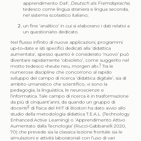
apprendimento DaF,
Deutsch als Fremdsprache
,
tedesco come lingua straniera e lingua seconda,
nel sistema scolastico italiano;
un fine ‘analitico’ in cui si elaborano i dati relativi a
un questionario dedicato.
Nel flusso infinito di nuove applicazioni, programmi
up‑to‑date e siti specifici dedicati alla ‘didattica
aumentata’, spesso quanto è considerato ‘nuovo’ può
diventare rapidamente ‘obsoleto’, come suggerito nel
1
motto tedesco «heute neu, morgen alt»
.
Tra le
numerose discipline che concorrono al rapido
sviluppo del campo di ricerca ‘didattica digitale’, sia di
ambito umanistico che scientifico, vi sono la
pedagogia, la linguistica, le neuroscienze e
l’informatica. Tale campo di ricerca è in trasformazione
da più di cinquant’anni, da quando un gruppo di
2
docenti
di fisica del MIT di Boston ha dato avvio allo
studio della metodologia didattica T.E.A.L. (Technology
Enhanced Active Learning) o ‘Apprendimento Attivo
Aumentato dalla Tecnologia’ (Rucci‑Gabbanelli 2020,
70) che prevede sia la classica lezione frontale sia le
simulazioni e attività laboratoriali con l’uso di vari