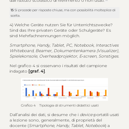
dall’Istituto scolastico di riferimento o non usati:
15
Si procede per risposte chiuse, ma con possibilità molteplice di
scelta.
4) Welche Geräte nutzen Sie für Unterrichtszwecke?
Sind das Ihre privaten Geräte oder Schulgeräte? Es
sind Mehrfachnennungen möglich.
Smartphone, Handy, Tablet, PC, Notebook, Interactives
Whiteboard, Beamer, Dokumentenkamera (Visualizer),
Spielekonsole, Overheadprojektor, E‑screen, Sonstiges
.
Nel grafico 4 si osservano i risultati del campione
indagato
[graf. 4]
.
Grafico 4 Tipologia di strumenti didattici usati
Dall’analisi dei dati, si desume che i
device
portatili usati
a lezione sono, generalmente, di proprietà del
docente (
Smartphone, Handy, Tablet, Notebook
) a