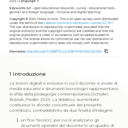
2024 |
Language:
it
Keywords
daf
•
open educational resources
•
survey
•
educational tools
•
german as a foreign language
•
inclusive and digital teaching
Copyright
© 2024 Chiara Arnone.
This is an open-access work distributed
under the terms of the
Creative Commons Attribution License (CC BY)
.
The use, distribution or reproduction is permitted, provided that the
original author(s) and the copyright owner(s) are credited and that the
original publication is cited, in accordance with accepted academic
practice. The license allows for commercial use. No use, distribution or
reproduction is permitted which does not comply with these terms.
content_copy
Permalink
http://doi.org/10.30687/ELLE/2280-6792/2024/02/002
1
Introduzione
Le lezioni digitali e inclusive in cui il docente si avvale di
media educativi e strumenti tecnologici rappresentano
la sfida della pedagogia contemporanea (Schüller,
Bulizek, Fiedler 2021). La didattica ‘aumentata’
costituisce lo sfondo concettuale del presente
contributo, contraddistinto da due finalità d’indagine:
un fine ‘teorico’, per cui si analizzano gli
strumenti operativi del docente in un quadro di