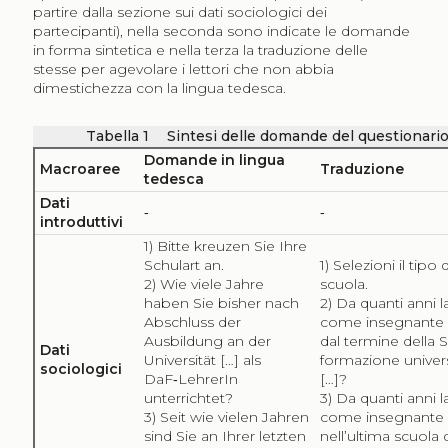
partire dalla sezione sui dati sociologici dei
partecipanti), nella seconda sono indicate le domande
in forma sintetica e nella terza la traduzione delle
stesse per agevolare i lettori che non abbia
dimestichezza con la lingua tedesca.
Tabella
1
Sintesi delle domande del questionari
Domande in lingua
Macroaree
Traduzione
tedesca
Dati
‑
‑
introduttivi
1) Bitte kreuzen Sie Ihre
Schulart an.
1) Selezioni il tipo d
2) Wie viele Jahre
scuola.
haben Sie bisher nach
2) Da quanti anni l
Abschluss der
come insegnante
Ausbildung an der
dal termine della 
Dati
Universität […] als
formazione univers
sociologici
DaF‑LehrerIn
[…]?
unterrichtet?
3) Da quanti anni l
3) Seit wie vielen Jahren
come insegnante
sind Sie an Ihrer letzten
nell’ultima scuola 