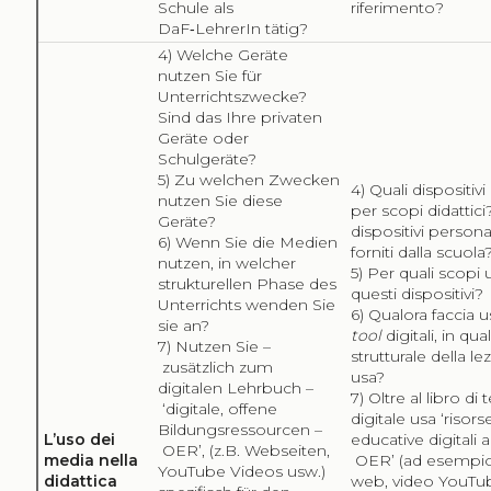
Schule als
riferimento?
DaF‑LehrerIn tätig?
4) Welche Geräte
nutzen Sie für
Unterrichtszwecke?
Sind das Ihre privaten
Geräte oder
Schulgeräte?
5) Zu welchen Zwecken
4) Quali dispositivi 
nutzen Sie diese
per scopi didattic
Geräte?
dispositivi persona
6) Wenn Sie die Medien
forniti dalla scuola
nutzen, in welcher
5) Per quali scopi u
strukturellen Phase des
questi dispositivi?
Unterrichts wenden Sie
6)
Qualora faccia u
sie an?
tool
digitali, in qua
7) Nutzen Sie –
strutturale della lez
zusätzlich zum
usa?
digitalen Lehrbuch –
7) Oltre al libro di 
‘digitale, offene
digitale usa ‘risors
Bildungsressourcen –
L’uso dei
educative digitali 
OER’, (z.B. Webseiten,
media nella
OER’ (ad esempio 
YouTube Videos usw.)
didattica
web, video YouTu