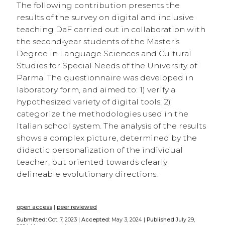
The following contribution presents the
results of the survey on digital and inclusive
teaching DaF carried out in collaboration with
the second‑year students of the Master’s
Degree in Language Sciences and Cultural
Studies for Special Needs of the University of
Parma. The questionnaire was developed in
laboratory form, and aimed to: 1) verify a
hypothesized variety of digital tools; 2)
categorize the methodologies used in the
Italian school system. The analysis of the results
shows a complex picture, determined by the
didactic personalization of the individual
teacher, but oriented towards clearly
delineable evolutionary directions.
open access
|
peer reviewed
Submitted:
Oct. 7, 2023 |
Accepted:
May 3, 2024 |
Published
July 29,