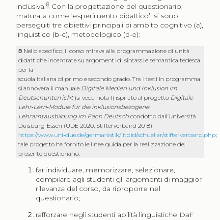
8
inclusiva.
Con la progettazione del questionario,
maturata come ‘esperimento didattico’, si sono
perseguiti tre obiettivi principali di ambito cognitivo (a),
linguistico (b‑c), metodologico (d‑e):
8
Nello specifico, il corso mirava alla programmazione di unità
didattiche incentrate su argomenti di sintassi e semantica tedesca
per la
scuola italiana di primo e secondo grado. Tra i testi in programma
si annovera il manuale
Digitale Medien und Inklusion im
Deutschunterricht
(si veda nota 1) ispirato al progetto
Digitale
Lehr‑Lern‑Module für die inklusionsbezogene
Lehramtausbildung im Fach Deutsch
condotto dall’Università
Duisburg‑Essen (UDE 2020, Stifterverband 2018)
https://www.uni‑due.de/germanistik/litdid/schueller/stifterverband.php
;
tale progetto ha fornito le linee guida per la realizzazione del
presente questionario.
far individuare, memorizzare, selezionare,
compilare agli studenti gli argomenti di maggior
rilevanza del corso, da riproporre nel
questionario;
rafforzare negli studenti abilità linguistiche DaF