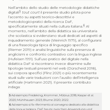
Nell’ambito dello studio delle metodologie didattiche
5
digitali
tout court
il presente studio pilota pone
l’accento su aspetti teorico‑descrittivi e
metodologici‑pratici della ricerca DaF,
6
specificatamente situati nella cultura italiana.
Al
momento, nell’ambito della didattica sia universitaria
che scolastica si evidenziano studi dedicati ad aspetti di
inquadramento generale (Weinrich 1979), al configurarsi
di una fraseologia tipica di linguaggio specifico
(Riemer 2019) e analisi linguistiche sulla presenza di
anglicismi e confronto contrastivo con la lingua inglese
(Hufeisen 1991). Sull’uso pratico del digitale nella
didattica DaF si riscontrano invece disamine sulle
tipologie testuali presenti nel web (Dürscheid 2018),
sui corpora specifici (Flinz 2021) o più recentemente
studi sulle varie traduzioni con l’ausilio dell’intelligenza
artificiale (Hartmann 2021). Il presente contributo
indaga:
5
Ad esempio Fredeking, Krommer, Möbius 2018; Kaspar et al.
2020; Mühlhausen 2023; Blume 2020; 2022.
6
Ad esempio si fa riferimento al convegno dedicato alla didattica
della lingua tedesca
DaF heute zwischen Anwendung und