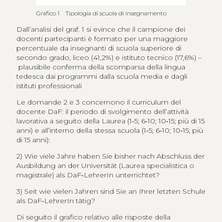
Grafico 1 Tipologia di scuola di insegnamento
Dall’analisi del graf. 1 si evince che il campione dei
docenti partecipanti è formato per una maggiore
percentuale da insegnanti di scuola superiore di
secondo grado, liceo (41,2%) e istituto tecnico (17,6%) –
plausibile conferma della scomparsa della lingua
tedesca dai programmi dalla scuola media e dagli
istituti professionali
Le domande 2 e 3 concernono il curriculum del
docente DaF: il periodo di svolgimento dell’attività
lavorativa a seguito della Laurea (1‑5; 6‑10; 10‑15; più di 15
anni) e all’interno della stessa scuola (1‑5; 6‑10; 10‑15; più
di 15 anni):
2) Wie viele Jahre haben Sie bisher nach Abschluss der
Ausbildung an der Universität (Laurea specialistica o
magistrale) als DaF‑LehrerIn unterrichtet?
3) Seit wie vielen Jahren sind Sie an Ihrer letzten Schule
als DaF‑LehrerIn tätig?
Di seguito il grafico relativo alle risposte della