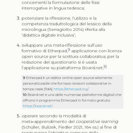
concernenti la formulazione delle frasi
interrogative in lingua tedesca;
potenziare la riflessione, l’utilizzo e la
competenza traduttologica del lessico della
microlingua (Serragiotto 2014) riferita alla
‘didattica digitale inclusiva’;
sviluppare una meta‑riflessione sull’uso
9
formativo di Etherpad,
applicazione con licenza
open source per la scrittura collaborativa; per la
redazione del questionario si è usata
10
l’applicazione su piattaforma Board.net;
9
Etherpad è un editor online open source altamente
personalizzabile che fornisce revisioni collaborative in
tempo reale [TdA]:
https://etherpad.org/
.
10
Board.net è una delle numerose piattaforme digitali che
offrono il programma Etherpad in formato gratuto:
https://board.net/
.
operare secondo la modalità di
meta‑apprendimento del
cooperative learning
(Schüller, Bulizek, Fiedler 2021, 164 ss.) al fine di
raggiungere l’obiettivo comune della