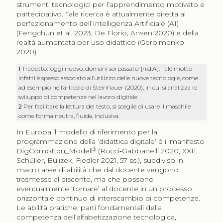
strumenti tecnologici per l’apprendimento motivato e
partecipativo. Tale ricerca è attualmente diretta al
perfezionamento dell’Intelligenza Artificiale (AI)
(Fengchun et al. 2023; De Florio, Ansen 2020) e della
realtà aumentata per uso didattico (Geroimenko
2020).
1
Tradotto: ‘oggi nuovo, domani sorpassato’ [n.d.A.]. Tale motto
infatti è spesso associato all’utilizzo delle nuove tecnologie, come
ad esempio nell’articolo di Steinhauer (2020), in cui si analizza lo
sviluppo di competenze nel lavoro digitale.
2
Per facilitare la lettura del testo, si sceglie di usare il maschile
come forma neutra, fluida, inclusiva.
In Europa il modello di riferimento per la
programmazione della ‘didattica digitale’ è il manifesto
3
DigCompEdu_Modell
(Rucci‑Gabbanelli 2020, XXII;
Schüller, Bulizek, Fiedler 2021, 57 ss.), suddiviso in
macro aree di abilità che dal docente vengono
trasmesse al discente, ma che possono
eventualmente ‘tornare’ al docente in un processo
orizzontale continuo di interscambio di competenze.
Le abilità pratiche, parti fondamentali della
competenza dell’alfabetizzazione tecnologica,