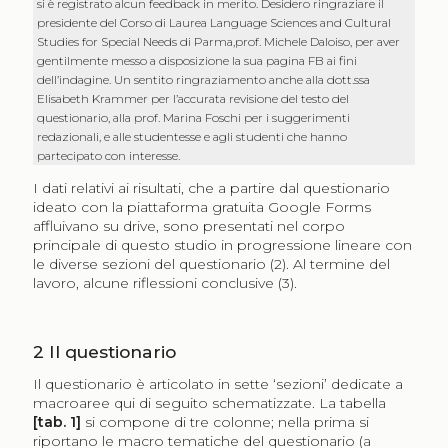
si è registrato alcun feedback in merito. Desidero ringraziare il
presidente del Corso di Laurea Language Sciences and Cultural
Studies for Special Needs di Parma,prof. Michele Daloiso, per aver
gentilmente messo a disposizione la sua pagina FB ai fini
dell’indagine. Un sentito ringraziamento anche alla dott.ssa
Elisabeth Krammer per l’accurata revisione del testo del
questionario, alla prof. Marina Foschi per i suggerimenti
redazionali, e alle studentesse e agli studenti che hanno
partecipato con interesse.
I dati relativi ai risultati, che a partire dal questionario
ideato con la piattaforma gratuita Google Forms
affluivano su drive, sono presentati nel corpo
principale di questo studio in progressione lineare con
le diverse sezioni del questionario (2). Al termine del
lavoro, alcune riflessioni conclusive (3).
2
Il questionario
Il questionario è articolato in sette ‘sezioni’ dedicate a
macroaree qui di seguito schematizzate. La tabella
[tab. 1]
si compone di tre colonne; nella prima si
riportano le macro tematiche del questionario (a