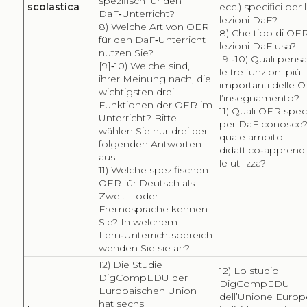
spezifisch für den
scolastica
ecc.) specifici per 
DaF‑Unterricht?
lezioni DaF?
8) Welche Art von OER
8) Che tipo di OER
für den DaF‑Unterricht
lezioni DaF usa?
nutzen Sie?
[9]‑10) Quali pens
[9]‑10) Welche sind,
le tre funzioni più
ihrer Meinung nach, die
importanti delle 
wichtigsten drei
l’insegnamento?
Funktionen der OER im
11) Quali OER spec
Unterricht? Bitte
per DaF conosce?
wählen Sie nur drei der
quale ambito
folgenden Antworten
didattico‑appren
aus.
le utilizza?
11) Welche spezifischen
OER für Deutsch als
Zweit – oder
Fremdsprache kennen
Sie? In welchem
Lern‑Unterrichtsbereich
wenden Sie sie an?
12) Die Studie
12) Lo studio
DigCompEDU der
DigCompEDU
Europäischen Union
dell’Unione Europ
hat sechs