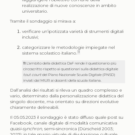
realizzazione di nuove conoscenze in ambito
universitario.
Tramite il sondaggio si mirava a:
verificare un’ipotizzata varietà di strumenti digitali
inclusivi;
categorizzare le metodologie impiegate nel
11
sistema scolastico italiano.
11
L’ambito della didattica DaF rende il questionario più
circoscritto rispetto ai questionari sulla didattica digitale
tout court
del Piano Nazionale Scuola Digitale (PNSD)
inviati dal MIUR ai docenti della scuola italiana.
Dall’analisi dei risultati si rileva un quadro complesso e
vario, determinato dalla personalizzazione didattica del
singolo docente, ma orientato su direzioni evolutive
chiaramente delineabili.
Il 05.05.2023 il sondaggio è stato diffuso quale post su
Facebook, canale digitale di modalità comunicativa
quasi‑synchron
, semi‑sincronica (Dürscheid 2003;
2023); in tale spazio virtuale di divulgazione culturale,