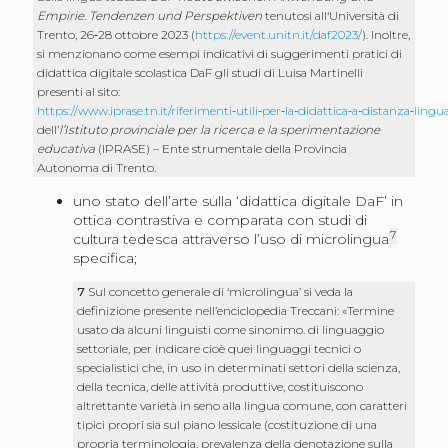
Empirie. Tendenzen und Perspektiven
tenutosi all‘Università di
Trento, 26‑28 ottobre 2023 (
https://event.unitn.it/daf2023/
). Inoltre,
si menzionano come esempi indicativi di suggerimenti pratici di
didattica digitale scolastica DaF gli studi di Luisa Martinelli
presenti al sito:
https://www.iprase.tn.it/riferimenti‑utili‑per‑la‑didattica‑a‑distanza‑lingu
dell’
l’Istituto provinciale per la ricerca e la sperimentazione
educativa
(IPRASE) – Ente strumentale della Provincia
Autonoma di Trento.
uno stato dell’arte sulla ‘didattica digitale DaF’ in
ottica contrastiva e comparata con studi di
7
cultura tedesca attraverso l’uso di microlingua
specifica;
7
Sul concetto generale di ‘microlingua’ si veda la
definizione presente nell’enciclopedia Treccani: «Termine
usato da alcuni linguisti come sinonimo. di linguaggio
settoriale, per indicare cioè quei linguaggi tecnici o
specialistici che, in uso in determinati settori della scienza,
della tecnica, delle attività produttive, costituiscono
altrettante varietà in seno alla lingua comune, con caratteri
tipici proprî sia sul piano lessicale (costituzione di una
propria terminologia, prevalenza della denotazione sulla