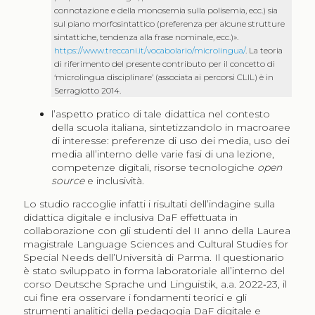
connotazione e della monosemia sulla polisemia, ecc.) sia
sul piano morfosintattico (preferenza per alcune strutture
sintattiche, tendenza alla frase nominale, ecc.)».
https://www.treccani.it/vocabolario/microlingua/
. La teoria
di riferimento del presente contributo per il concetto di
‘microlingua disciplinare’ (associata ai percorsi CLIL) è in
Serragiotto 2014.
l’aspetto pratico di tale didattica nel contesto
della scuola italiana, sintetizzandolo in macroaree
di interesse: preferenze di uso dei media, uso dei
media all’interno delle varie fasi di una lezione,
competenze digitali, risorse tecnologiche
open
source
e inclusività.
Lo studio raccoglie infatti i risultati dell’indagine sulla
didattica digitale e inclusiva DaF effettuata in
collaborazione con gli studenti del II anno della Laurea
magistrale Language Sciences and Cultural Studies for
Special Needs dell’Università di Parma. Il questionario
è stato sviluppato in forma laboratoriale all’interno del
corso Deutsche Sprache und Linguistik, a.a. 2022‑23, il
cui fine era osservare i fondamenti teorici e gli
strumenti analitici della pedagogia DaF digitale e