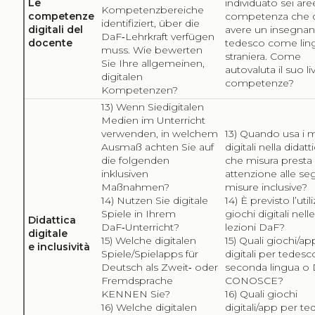
Le
individuato sei are
Kompetenzbereiche
competenze
competenza che 
identifiziert, über die
digitali del
avere un insegnan
DaF‑Lehrkraft verfügen
docente
tedesco come lin
muss. Wie bewerten
straniera. Come
Sie Ihre allgemeinen,
autovaluta il suo liv
digitalen
competenze?
Kompetenzen?
13) Wenn Siedigitalen
Medien im Unterricht
verwenden, in welchem
13) Quando usa i 
Ausmaß achten Sie auf
digitali nella didatti
die folgenden
che misura presta
inklusiven
attenzione alle se
Maßnahmen?
misure inclusive?
14) Nutzen Sie digitale
14) È previsto l’util
Spiele in Ihrem
giochi digitali nell
Didattica
DaF‑Unterricht?
lezioni DaF?
digitale
15) Welche digitalen
15) Quali giochi/ap
e inclusività
Spiele/Spielapps für
digitali per tedesc
Deutsch als Zweit‑ oder
seconda lingua o
Fremdsprache
CONOSCE?
KENNEN Sie?
16) Quali giochi
16) Welche digitalen
digitali/app per t