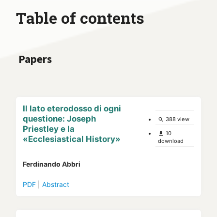
Table of contents
Papers
Il lato eterodosso di ogni
questione: Joseph
388 view
search
Priestley e la
10
file_download
«Ecclesiastical History»
download
Ferdinando Abbri
PDF
|
Abstract