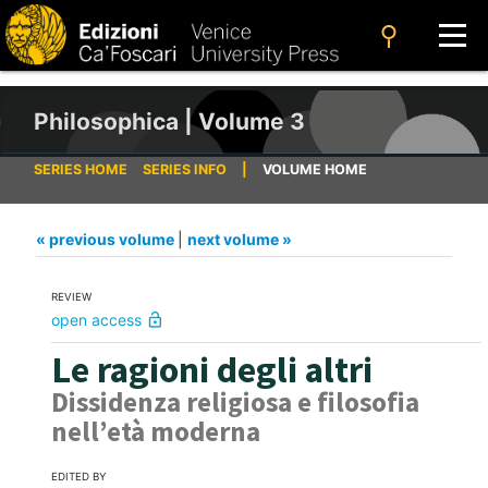
search
Philosophica | Volume 3
SERIES HOME
SERIES INFO
|
VOLUME HOME
« previous volume
|
next volume »
REVIEW
open access
lock_open
Le ragioni degli altri
Dissidenza religiosa e filosofia
nell’età moderna
EDITED BY