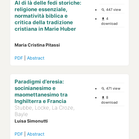
Al di là delle fedi storiche:
religione essenziale,
447 view
search
normatività biblica e
4
file_download
critica della tradizione
download
cristiana in Marie Huber
Maria Cristina Pitassi
PDF
|
Abstract
Paradigmi d’eresia:
socinianesimo e
471 view
search
maomettanesimo tra
8
file_download
Inghilterra e Francia
download
Stubbe, Locke, La Croze,
Bayle
Luisa Simonutti
PDF
|
Abstract