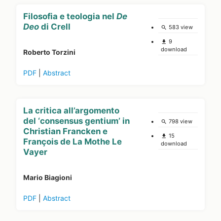
Filosofia e teologia nel
De
Deo
di Crell
583 view
search
9
file_download
download
Roberto Torzini
PDF
|
Abstract
La critica all’argomento
del ‘consensus gentium’ in
798 view
search
Christian Francken e
15
file_download
François de La Mothe Le
download
Vayer
Mario Biagioni
PDF
|
Abstract