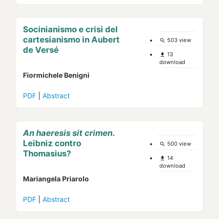
Socinianismo e crisi del
cartesianismo in Aubert
503 view
search
de Versé
13
file_download
download
Fiormichele Benigni
PDF
|
Abstract
An haeresis sit crimen
.
Leibniz contro
500 view
search
Thomasius?
14
file_download
download
Mariangela Priarolo
PDF
|
Abstract