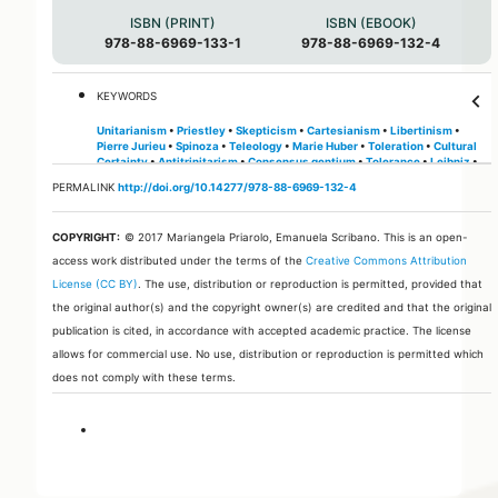
ISBN (PRINT)
ISBN (EBOOK)
978-88-6969-133-1
978-88-6969-132-4
keyboard_arrow_down
KEYWORDS
Unitarianism
•
Priestley
•
Skepticism
•
Cartesianism
•
Libertinism
•
Pierre Jurieu
•
Spinoza
•
Teleology
•
Marie Huber
•
Toleration
•
Cultural
Certainty
•
Antitrinitarism
•
Consensus gentium
•
Tolerance
•
Leibniz
•
Absolutism
•
Symbolic systems
•
Heresy
•
Christian Thomasius
•
PERMALINK
http://doi.org/10.14277/978-88-6969-132-4
Modern Judaism
•
Antilclericalism
•
Pierre Bayle
•
History of the
Christian Church
•
Golden Rule
•
Aubert de Versé
•
Scripturalism
•
Bible
•
British Enlightenment
•
Rational theology
•
Socinianism
•
Christology
•
COPYRIGHT:
© 2017 Mariangela Priarolo, Emanuela Scribano.
This is an open-
Aristotelianism
•
Natural religion
•
Rational Theology
•
Gibbon
•
Early
modern Christian Theology
•
Radical Reformation
•
Francken
access work distributed under the terms of the
Creative Commons Attribution
License (CC BY)
. The use, distribution or reproduction is permitted, provided that
the original author(s) and the copyright owner(s) are credited and that the original
publication is cited, in accordance with accepted academic practice. The license
allows for commercial use. No use, distribution or reproduction is permitted which
does not comply with these terms.