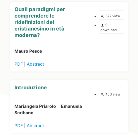
Quali paradigmi per
comprendere le
372 view
search
ridefinizioni del
9
file_download
cristianesimo in età
download
moderna?
Mauro Pesce
PDF
|
Abstract
Introduzione
450 view
search
Mariangela Priarolo
Emanuela
Scribano
PDF
|
Abstract