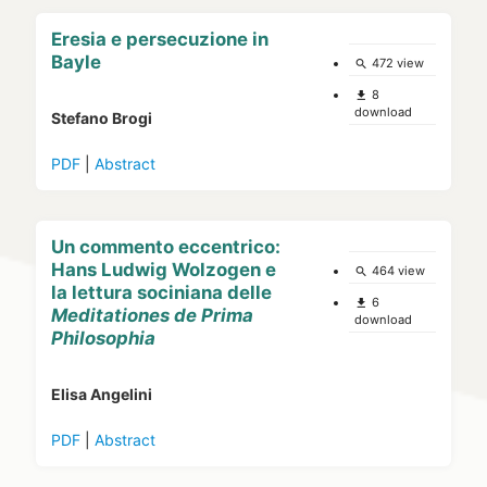
Eresia e persecuzione in
Bayle
472 view
search
8
file_download
download
Stefano Brogi
PDF
|
Abstract
Un commento eccentrico:
Hans Ludwig Wolzogen e
464 view
search
la lettura sociniana delle
6
file_download
Meditationes de Prima
download
Philosophia
Elisa Angelini
PDF
|
Abstract