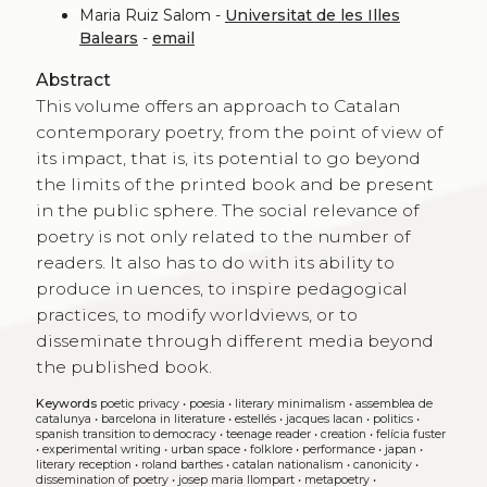
Maria Ruiz Salom -
Universitat de les Illes
Balears
-
email
Abstract
This volume offers an approach to Catalan
contemporary poetry, from the point of view of
its impact, that is, its potential to go beyond
the limits of the printed book and be present
in the public sphere. The social relevance of
poetry is not only related to the number of
readers. It also has to do with its ability to
produce in uences, to inspire pedagogical
practices, to modify worldviews, or to
disseminate through different media beyond
the published book.
Keywords
poetic privacy
•
poesia
•
literary minimalism
•
assemblea de
catalunya
•
barcelona in literature
•
estellés
•
jacques lacan
•
politics
•
spanish transition to democracy
•
teenage reader
•
creation
•
felícia fuster
•
experimental writing
•
urban space
•
folklore
•
performance
•
japan
•
literary reception
•
roland barthes
•
catalan nationalism
•
canonicity
•
dissemination of poetry
•
josep maria llompart
•
metapoetry
•