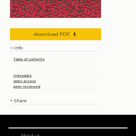
download PDF
file_download
Info
+
Table of contents
metadata
open access
peer reviewed
+
Share
About us