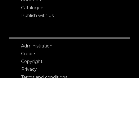
Catalogue
Publish with us
Administration
Credits
Copyright
Privacy
Terms and conditions
login
Contacts
Edizioni Ca’ Foscari
Dorsoduro 3246
30123 Venezia