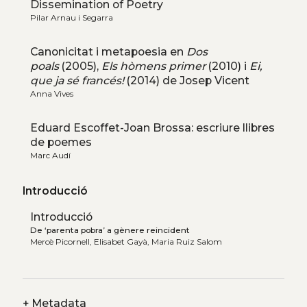
Dissemination of Poetry
Pilar Arnau i Segarra
Canonicitat i metapoesia en
Dos
poals
(2005),
Els hòmens primer
(2010) i
Ei,
que ja sé francés!
(2014) de Josep Vicent
Anna Vives
Eduard Escoffet-Joan Brossa: escriure llibres
de poemes
Marc Audí
Introducció
Introducció
De ‘parenta pobra’ a gènere reincident
Mercè Picornell, Elisabet Gayà, Maria Ruiz Salom
+
Metadata