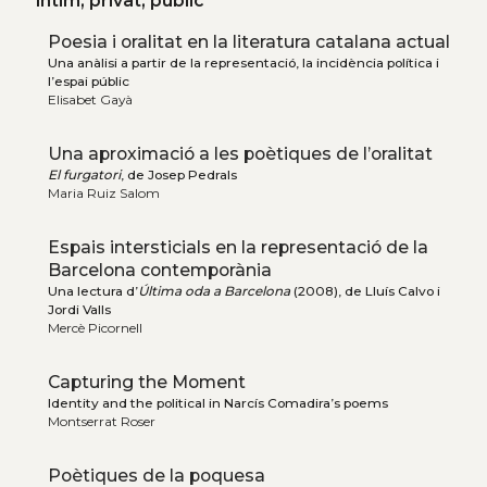
Íntim, privat, públic
Poesia i oralitat en la literatura catalana actual
Una anàlisi a partir de la representació, la incidència política i
l’espai públic
Elisabet Gayà
Una aproximació a les poètiques de l’oralitat
El furgatori
, de Josep Pedrals
Maria Ruiz Salom
Espais intersticials en la representació de la
Barcelona contemporània
Una lectura d’
Última oda a Barcelona
(2008), de Lluís Calvo i
Jordi Valls
Mercè Picornell
Capturing the Moment
Identity and the political in Narcís Comadira’s poems
Montserrat Roser
Poètiques de la poquesa