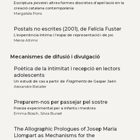
Escriptura
povera
i altres formes discretes d’apel·lació en la
creació catalana contemporània
Margalida Pons
Postals no escrites (2001), de Felícia Fuster
L’experiència íntima i l’espai de representació i de joc
Merce Altimir
Mecanismes de difusió i divulgació
Poètica de la intimitat i recepció en lectors
adolescents
Un estudi de cas a partir de
Fragments
de Gaspar Jaén
Alexandre Bataller
Preparem-nos per passejar pel sostre
Poesia experimental per a infants i mestres
Emma Bosch, Silvia Burset
The Allographic Prologues of Josep Maria
Llompart as Mechanisms for the