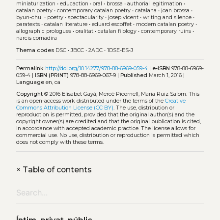
miniaturization
•
educaction
•
oral
•
brossa
•
authorial legitimation
•
catalan poetry
•
contemporary catalan poetry
•
catalana
•
joan brossa
•
byun-chul
•
poetry
•
spectacularity
•
josep vicent
•
writing and silence
•
paratexts
•
catalan literature
•
eduard escoffet
•
modern catalan poetry
•
allographic prologues
•
oralitat
•
catalan filology
•
contemporary ruins
•
narcis comadira
Thema codes
DSC
•
JBCC
•
2ADC
•
1DSE-ES-J
Permalink
http://doi.org/10.14277/978-88-6969-059-4
|
e-ISBN
978-88-6969-
059-4 |
ISBN (PRINT)
978-88-6969-067-9 |
Published
March 1, 2016 |
Language
en, ca
Copyright
© 2016 Elisabet Gayà, Mercè Picornell, Maria Ruiz Salom.
This
is an open-access work distributed under the terms of the
Creative
Commons Attribution License (CC BY)
. The use, distribution or
reproduction is permitted, provided that the original author(s) and the
copyright owner(s) are credited and that the original publication is cited,
in accordance with accepted academic practice. The license allows for
commercial use. No use, distribution or reproduction is permitted which
does not comply with these terms.
+
Table of contents