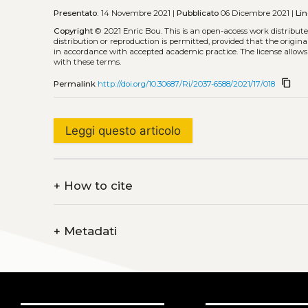
Presentato:
14 Novembre 2021 |
Pubblicato
06 Dicembre 2021 |
Li
Copyright
© 2021 Enric Bou.
This is an open-access work distribu
distribution or reproduction is permitted, provided that the origina
in accordance with accepted academic practice. The license allows
with these terms.
content_copy
Permalink
http://doi.org/10.30687/Ri/2037-6588/2021/17/018
Leggi questo articolo
+
How to cite
+
Metadati