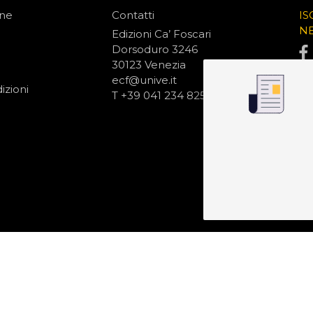
one
Contatti
IS
N
Edizioni Ca’ Foscari
Dorsoduro 3246
30123 Venezia
ecf@unive.it
izioni
T +39 041 234 8250