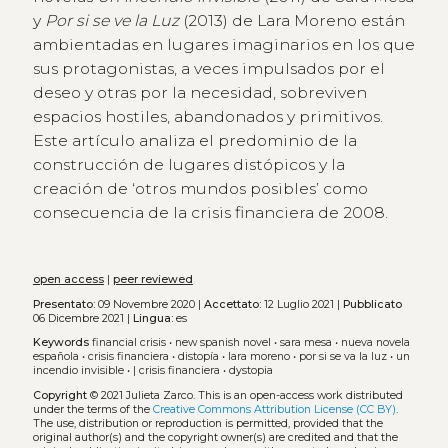
y
Por si se ve la Luz
(2013) de Lara Moreno están
ambientadas en lugares imaginarios en los que
sus protagonistas, a veces impulsados por el
deseo y otras por la necesidad, sobreviven
espacios hostiles, abandonados y primitivos.
Este artículo analiza el predominio de la
construcción de lugares distópicos y la
creación de ‘otros mundos posibles’ como
consecuencia de la crisis financiera de 2008.
open access
|
peer reviewed
Presentato:
09 Novembre 2020 |
Accettato:
12 Luglio 2021 |
Pubblicato
06 Dicembre 2021 |
Lingua:
es
Keywords
financial crisis
•
new spanish novel
•
sara mesa
•
nueva novela
española
•
crisis financiera
•
distopía
•
lara moreno
•
por si se va la luz
•
un
incendio invisible
•
| crisis financiera
•
dystopia
Copyright
© 2021 Julieta Zarco.
This is an open-access work distributed
under the terms of the
Creative Commons Attribution License (CC BY)
.
The use, distribution or reproduction is permitted, provided that the
original author(s) and the copyright owner(s) are credited and that the