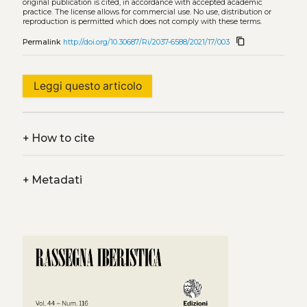
original publication is cited, in accordance with accepted academic
practice. The license allows for commercial use. No use, distribution or
reproduction is permitted which does not comply with these terms.
content_copy
Permalink
http://doi.org/10.30687/Ri/2037-6588/2021/17/003
Leggi questo articolo
+
How to cite
+
Metadati