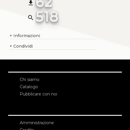
62
file_download
518
search
+
Informazioni
+
Condividi
Chi siamo
Catalogo
Pubblicare con noi
Amministrazione
Credits